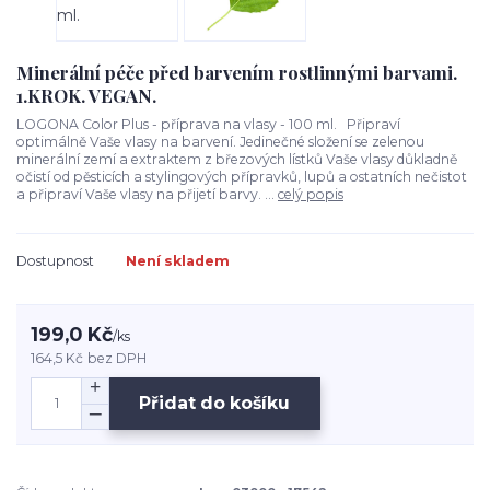
Minerální péče před barvením rostlinnými barvami.
1.KROK. VEGAN.
LOGONA Color Plus - příprava na vlasy - 100 ml. Připraví
optimálně Vaše vlasy na barvení. Jedinečné složení se zelenou
minerální zemí a extraktem z březových lístků Vaše vlasy důkladně
očistí od pěsticích a stylingových přípravků, lupů a ostatních nečistot
a připraví Vaše vlasy na přijetí barvy. ...
celý popis
Dostupnost
Není skladem
199,0 Kč
/
ks
164,5 Kč
bez DPH
Přidat do košíku