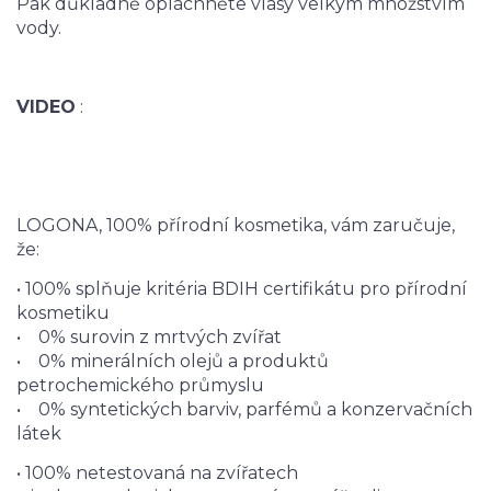
Pak důkladně opláchněte vlasy velkým množstvím
vody.
VIDEO
:
LOGONA, 100% přírodní kosmetika, vám zaručuje,
že:
• 100% splňuje kritéria BDIH certifikátu pro přírodní
kosmetiku
• 0% surovin z mrtvých zvířat
• 0% minerálních olejů a produktů
petrochemického průmyslu
• 0% syntetických barviv, parfémů a konzervačních
látek
• 100% netestovaná na zvířatech