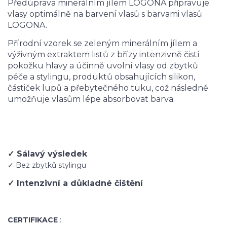
Předúprava minerálním jílem LOGONA připravuje
vlasy optimálně na barvení vlasů s barvami vlasů
LOGONA.
Přírodní vzorek se zeleným minerálním jílem a
výživným extraktem listů z břízy intenzivně čistí
pokožku hlavy a účinně uvolní vlasy od zbytků
péče a stylingu, produktů obsahujících silikon,
částiček lupů a přebytečného tuku, což následně
umožňuje vlasům lépe absorbovat barva.
✓ Sálavý výsledek
✓ Bez zbytků stylingu
✓ Intenzivní a důkladné čištění
CERTIFIKACE
: