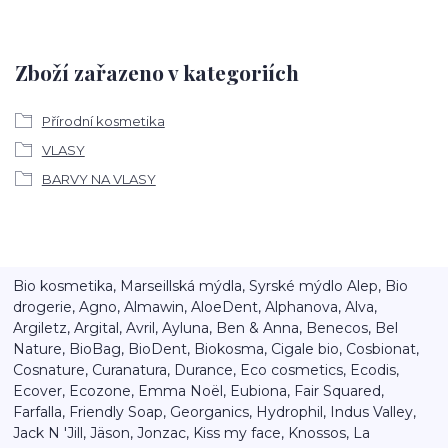
Zboží zařazeno v kategoriích
Přírodní kosmetika
VLASY
BARVY NA VLASY
Bio kosmetika, Marseillská mýdla, Syrské mýdlo Alep, Bio
drogerie, Agno, Almawin, AloeDent, Alphanova, Alva,
Argiletz, Argital, Avril, Ayluna, Ben & Anna, Benecos, Bel
Nature, BioBag, BioDent, Biokosma, Cigale bio, Cosbionat,
Cosnature, Curanatura, Durance, Eco cosmetics, Ecodis,
Ecover, Ecozone, Emma Noël, Eubiona, Fair Squared,
Farfalla, Friendly Soap, Georganics, Hydrophil, Indus Valley,
Jack N 'Jill, Jäson, Jonzac, Kiss my face, Knossos, La