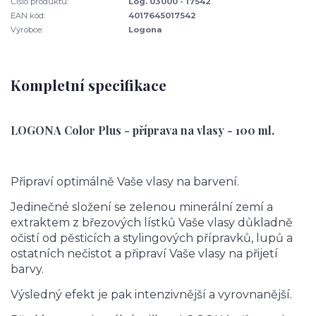
Číslo produktu:
Log. 03000 - 17542
EAN kód:
4017645017542
Výrobce:
Logona
Kompletní specifikace
LOGONA Color Plus - příprava na vlasy - 100 ml.
Připraví optimálně Vaše vlasy na barvení.
Jedinečné složení se zelenou minerální zemí a
extraktem z březových lístků Vaše vlasy důkladně
očistí od pěsticích a stylingových přípravků, lupů a
ostatních nečistot a připraví Vaše vlasy na přijetí
barvy.
Výsledný efekt je pak intenzivnější a vyrovnanější.