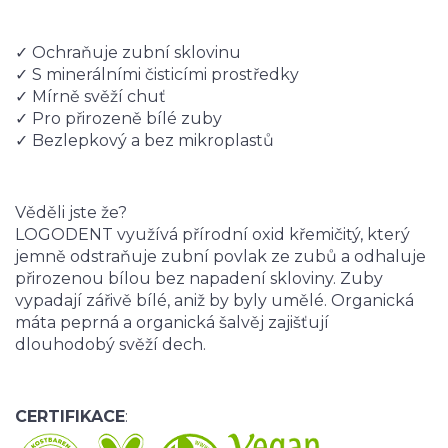
✓ Ochraňuje zubní sklovinu
✓ S minerálními čisticími prostředky
✓ Mírně svěží chuť
✓ Pro přirozeně bílé zuby
✓ Bezlepkový a bez mikroplastů
Věděli jste že?
LOGODENT využívá přírodní oxid křemičitý, který
jemně odstraňuje zubní povlak ze zubů a odhaluje
přirozenou bílou bez napadení skloviny. Zuby
vypadají zářivě bílé, aniž by byly umělé. Organická
máta peprná a organická šalvěj zajišťují
dlouhodobý svěží dech.
CERTIFIKACE
: