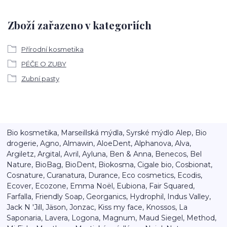
Zboží zařazeno v kategoriích
Přírodní kosmetika
PÉČE O ZUBY
Zubní pasty
Bio kosmetika, Marseillská mýdla, Syrské mýdlo Alep, Bio
drogerie, Agno, Almawin, AloeDent, Alphanova, Alva,
Argiletz, Argital, Avril, Ayluna, Ben & Anna, Benecos, Bel
Nature, BioBag, BioDent, Biokosma, Cigale bio, Cosbionat,
Cosnature, Curanatura, Durance, Eco cosmetics, Ecodis,
Ecover, Ecozone, Emma Noël, Eubiona, Fair Squared,
Farfalla, Friendly Soap, Georganics, Hydrophil, Indus Valley,
Jack N 'Jill, Jäson, Jonzac, Kiss my face, Knossos, La
Saponaria, Lavera, Logona, Magnum, Maud Siegel, Method,