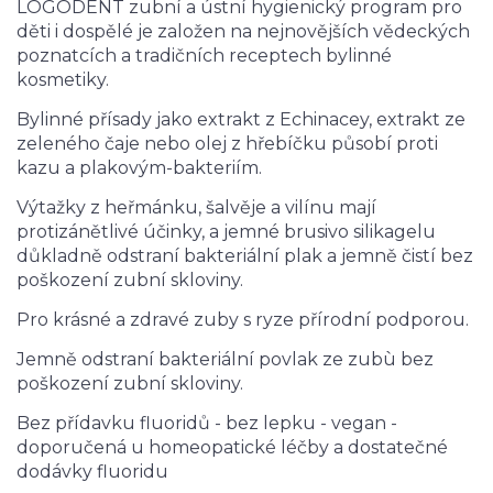
LOGODENT zubní a ústní hygienický program pro
děti i dospělé je založen na nejnovějších vědeckých
poznatcích a tradičních receptech bylinné
kosmetiky.
Bylinné přísady jako extrakt z Echinacey, extrakt ze
zeleného čaje nebo olej z hřebíčku působí proti
kazu a plakovým-bakteriím.
Výtažky z heřmánku, šalvěje a vilínu mají
protizánětlivé účinky, a jemné brusivo silikagelu
důkladně odstraní bakteriální plak a jemně čistí bez
poškození zubní skloviny.
Pro krásné a zdravé zuby s ryze přírodní podporou.
Jemně odstraní bakteriální povlak ze zubù bez
poškození zubní skloviny.
Bez přídavku fluoridů - bez lepku - vegan -
doporučená u homeopatické léčby a dostatečné
dodávky fluoridu