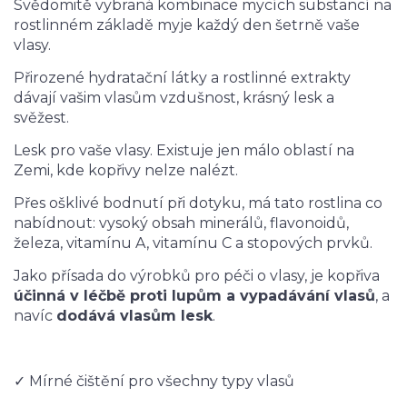
Svědomitě vybraná kombinace mycích substancí na
rostlinném základě myje každý den šetrně vaše
vlasy.
Přirozené hydratační látky a rostlinné extrakty
dávají vašim vlasům vzdušnost, krásný lesk a
svěžest.
Lesk pro vaše vlasy. Existuje jen málo oblastí na
Zemi, kde kopřivy nelze nalézt.
Přes ošklivé bodnutí při dotyku, má tato rostlina co
nabídnout: vysoký obsah minerálů, flavonoidů,
železa, vitamínu A, vitamínu C a stopových prvků.
Jako přísada do výrobků pro péči o vlasy, je kopřiva
účinná v léčbě proti lupům a vypadávání vlasů
, a
navíc
dodává vlasům lesk
.
✓ Mírné čištění pro všechny typy vlasů