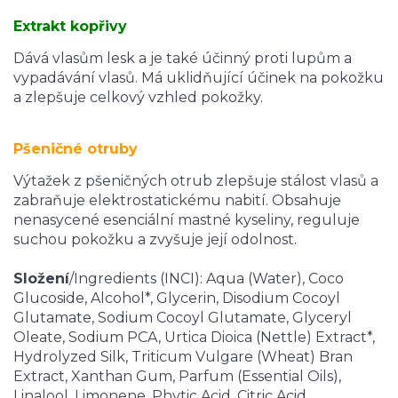
Extrakt kopřivy
Dává vlasům lesk a je také účinný proti lupům a
vypadávání vlasů. Má uklidňující účinek na pokožku
a zlepšuje celkový vzhled pokožky.
Pšeničné otruby
Výtažek z pšeničných otrub zlepšuje stálost vlasů a
zabraňuje elektrostatickému nabití. Obsahuje
nenasycené esenciální mastné kyseliny, reguluje
suchou pokožku a zvyšuje její odolnost.
Složení
/Ingredients (INCI): Aqua (Water), Coco
Glucoside, Alcohol*, Glycerin, Disodium Cocoyl
Glutamate, Sodium Cocoyl Glutamate, Glyceryl
Oleate, Sodium PCA, Urtica Dioica (Nettle) Extract*,
Hydrolyzed Silk, Triticum Vulgare (Wheat) Bran
Extract, Xanthan Gum, Parfum (Essential Oils),
Linalool, Limonene, Phytic Acid, Citric Acid