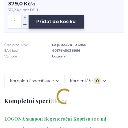
379,0 Kč
/
ks
313,2 Kč
bez DPH
Přidat do košíku
Číslo produktu:
Log. 02420 - 36956
EAN kód:
4017645036956
Výrobce:
Logona
Kompletní specifikace
Komentáře
0
Kompletní specifikace
LOGONA šampon Regenerační Kopřiva 500 ml