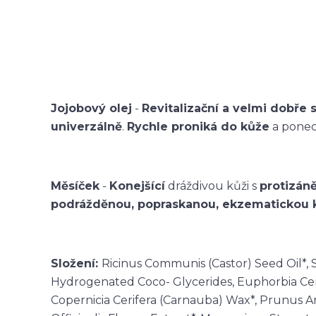
Jojobový olej
-
Revitalizační a velmi dobře 
univerzálně
.
Rychle proniká do kůže
a ponec
Měsíček
-
Konejšící
dráždivou kůži s
protizán
podrážděnou, popraskanou, ekzematickou kůž
Složení:
Ricinus Communis (Castor) Seed Oil*, 
Hydrogenated Coco- Glycerides, Euphorbia Cerif
Copernicia Cerifera (Carnauba) Wax*, Prunus 