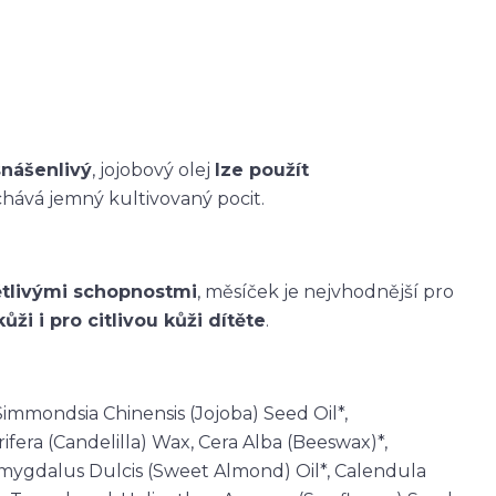
snášenlivý
, jojobový olej
lze použít
hává jemný kultivovaný pocit.
ětlivými schopnostmi
, měsíček je nejvhodnější pro
i i pro citlivou kůži dítěte
.
Simmondsia Chinensis (Jojoba) Seed Oil*,
era (Candelilla) Wax, Cera Alba (Beeswax)*,
Amygdalus Dulcis (Sweet Almond) Oil*, Calendula