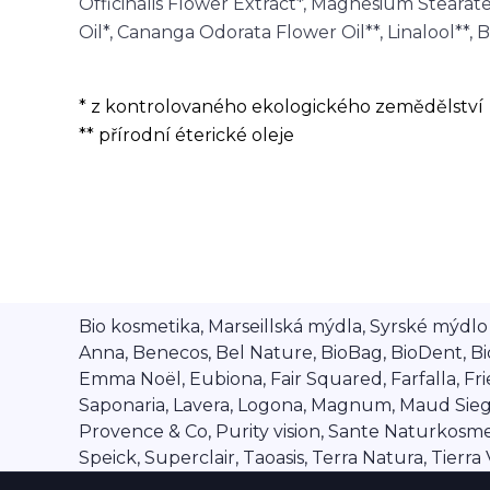
Officinalis Flower Extract*, Magnesium Steara
Oil*, Cananga Odorata Flower Oil**, Linalool**, 
* z kontrolovaného ekologického zemědělství
** přírodní éterické oleje
Bio kosmetika, Marseillská mýdla, Syrské mýdlo A
Anna, Benecos, Bel Nature, BioBag, BioDent, Bi
Emma Noël, Eubiona, Fair Squared, Farfalla, Frien
Saponaria, Lavera, Logona, Magnum, Maud Siegel,
Provence & Co, Purity vision, Sante Naturkosmet
Speick, Superclair, Taoasis, Terra Natura, Tierr