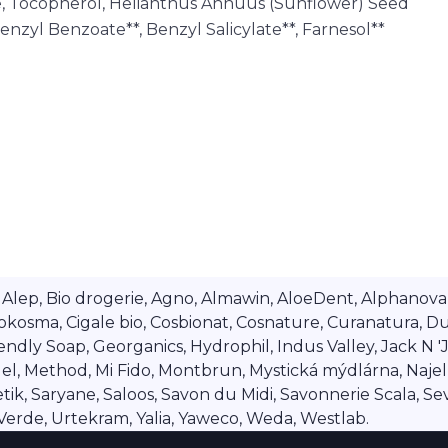
te, Tocopherol, Helianthus Annuus (Sunflower) Seed
Benzyl Benzoate**, Benzyl Salicylate**, Farnesol**
lep, Bio drogerie, Agno, Almawin, AloeDent, Alphanova, Al
okosma, Cigale bio, Cosbionat, Cosnature, Curanatura, Du
dly Soap, Georganics, Hydrophil, Indus Valley, Jack N 'Jil
 Method, Mi Fido, Montbrun, Mystická mýdlárna, Najel, Na
ik, Saryane, Saloos, Savon du Midi, Savonnerie Scala, Se
a Verde, Urtekram, Yalia, Yaweco, Weda, Westlab.