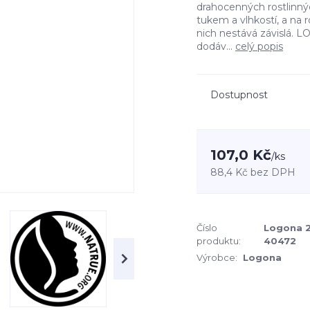
drahocenných rostlinnýc
tukem a vlhkostí, a na 
nich nestává závislá
dodáv...
celý popis
Dostupnost
107,0 Kč
/
ks
88,4 Kč
bez DPH
Číslo
Logona 2
produktu:
40472
Výrobce:
Logona