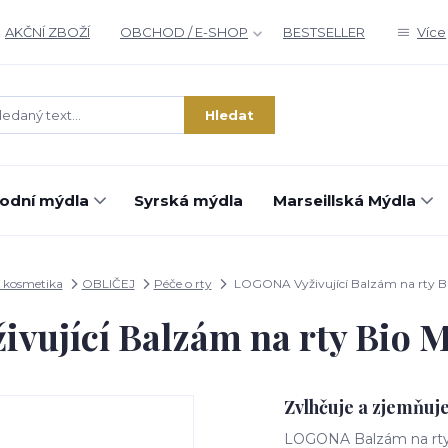
AKČNÍ ZBOŽÍ
OBCHOD / E-SHOP
BESTSELLER
Více
Hledat
rodní mýdla
Syrská mýdla
Marseillská Mýdla
í kosmetika
OBLIČEJ
Péče o rty
LOGONA Vyživující Balzám na rty Bio
ující Balzám na rty Bio Mě
Zvlhčuje a zjemňuje
LOGONA Balzám na rty Bi