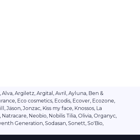
va, Argiletz, Argital, Avril, Ayluna, Ben &
rance, Eco cosmetics, Ecodis, Ecover, Ecozone,
l, Jäson, Jonzac, Kiss my face, Knossos, La
tracare, Neobio, Nobilis Tilia, Olivia, Organyc,
venth Generation, Sodasan, Sonett, So'Bio,