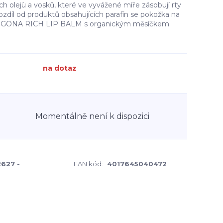
h olejù a vosků, které ve vyvážené míře zásobují rty
rozdíl od produktů obsahujících parafín se pokožka na
. LOGONA RICH LIP BALM s organickým měsíčkem
na dotaz
Momentálně není k dispozici
627 -
EAN kód:
4017645040472