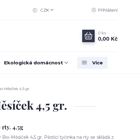
CZK
Přihlášení
0
ks
0,00 Kč
Ekologická domácnost
Více
 Měsíček 4,5 gr.
síček 4,5 gr.
 rty. 4,5g
o-Měsíček 4,5 gr. Pěstící tyčinka na rty se skládá z