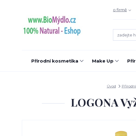
o firmě
Přírodní kosmetika
Make Up
Pří
Úvod
Přírodn
LOGONA Vyživ