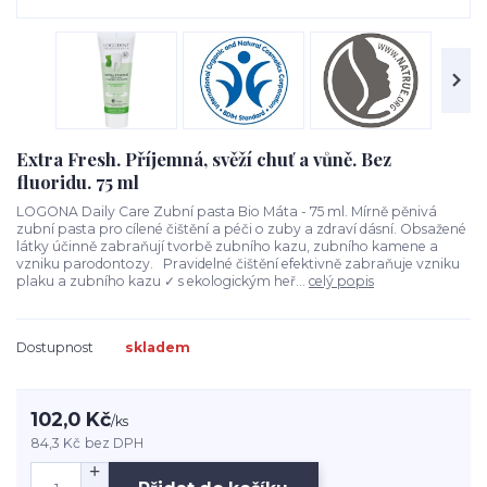
Extra Fresh. Příjemná, svěží chuť a vůně. Bez
fluoridu. 75 ml
LOGONA Daily Care Zubní pasta Bio Máta - 75 ml. Mírně pěnivá
zubní pasta pro cílené čištění a péči o zuby a zdraví dásní. Obsažené
látky účinně zabraňují tvorbě zubního kazu, zubního kamene a
vzniku parodontozy. Pravidelné čištění efektivně zabraňuje vzniku
plaku a zubního kazu ✓ s ekologickým heř...
celý popis
Dostupnost
skladem
102,0 Kč
/
ks
84,3 Kč
bez DPH