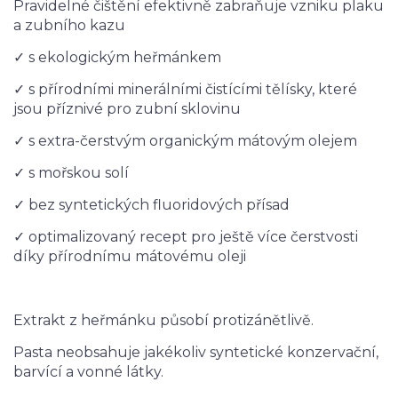
Pravidelné čištění efektivně zabraňuje vzniku plaku
a zubního kazu
✓ s ekologickým heřmánkem
✓ s přírodními minerálními čistícími tělísky, které
jsou příznivé pro zubní sklovinu
✓ s extra-čerstvým organickým mátovým olejem
✓ s mořskou solí
✓ bez syntetických fluoridových přísad
✓ optimalizovaný recept pro ještě více čerstvosti
díky přírodnímu mátovému oleji
Extrakt z heřmánku působí protizánětlivě.
Pasta neobsahuje jakékoliv syntetické konzervační,
barvící a vonné látky.