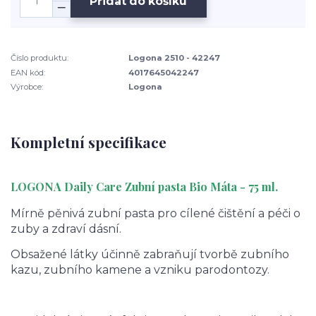
Přidat do košíku
Číslo produktu:
Logona 2510 - 42247
EAN kód:
4017645042247
Výrobce:
Logona
Kompletní specifikace
LOGONA Daily Care Zubní pasta Bio Máta - 75 ml.
Mírně pěnivá zubní pasta pro cílené čištění a péči o
zuby a zdraví dásní.
Obsažené látky účinně zabraňují tvorbě zubního
kazu, zubního kamene a vzniku parodontozy.