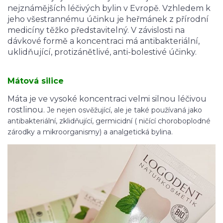
nejznámějších léčivých bylin v Evropě.
Vzhledem k
jeho všestrannému účinku je heřmánek z přírodní
medicíny těžko představitelný.
V závislosti na
dávkové formě a koncentraci má antibakteriální,
uklidňující, protizánětlivé, anti-bolestivé účinky.
Mátová silice
Máta je ve vysoké koncentraci velmi silnou léčivou
rostlinou.
Je nejen osvěžující, ale je také používaná jako
antibakteriální, zklidňující, germicidní ( ničící choroboplodné
zárodky a mikroorganismy) a analgetická bylina.