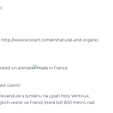
í
 http://www.ecocert.com/en/natural-and-organic-
rské území.
n levandule a tymiánu na úpatí hory Ventoux,
ích vesnic ve Francii, která leží 600 metrů nad