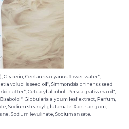
 Glycerin, Centaurea cyanus flower water*,
tia volubilis seed oil*, Simmondsia chinensis seed
i butter*, Cetearyl alcohol, Persea gratissima oil*,
Bisabolol*, Globularia alypum leaf extract, Parfum,
ylate, Sodium stearoyl glutamate, Xanthan gum,
sine, Sodium levulinate, Sodium anisate.