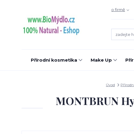
o firmě
Přírodní kosmetika
Make Up
Pří
Úvod
Přírodn
MONTBRUN Hydr