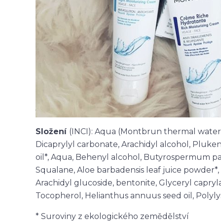
Složení
(INCI):
Aqua (Montbrun thermal water),
Dicaprylyl carbonate, Arachidyl alcohol, Plukene
oil*, Aqua, Behenyl alcohol, Butyrospermum parki
Squalane, Aloe barbadensis leaf juice powder*, 
Arachidyl glucoside, bentonite, Glyceryl capr
Tocopherol, Helianthus annuus seed oil, Polyly
* Suroviny z ekologického zemědělství