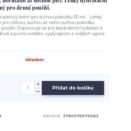
, normální až suchou pleť. Lehký hydratační
ý pro denní použití.
pleťový krém pro suchou pokožku 50 ml. Lehký
 pro citlivou, suchou až velmi suchou pokožku.
použití. Doporučuje se pro každodenní hydrataci a
nutí a pocitů svědění, vyplývajících z vnějších agresí
skladem
Přidat do košíku
2
EAN kód:
3760075079062