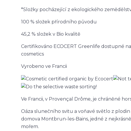
*Složky pocházející z ekologického zemědělstv
100 % složek přírodního původu
45,2 % složek v Bio kvalitě
Certifikováno ECOCERT Greenlife dostupné na
cosmetics
Vyrobeno ve Francii
Ve Francii, v Provençal Drôme, je chráněné ho
Oáza slunečního svitu a voňavé světlo z plodi
domova Montbrun-les-Bains, jedné z nejkrásnějš
mořem.