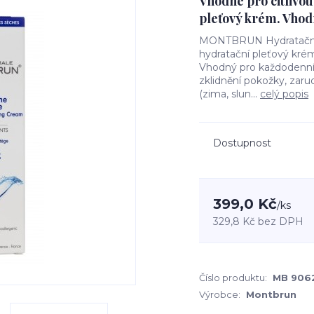
Vhodné pro citlivou
pleťový krém. Vhodn
MONTBRUN Hydratační 
hydratační pleťový krém
Vhodný pro každodenní 
zklidnění pokožky, zarud
(zima, slun...
celý popis
Dostupnost
399,0 Kč
/
ks
329,8 Kč
bez DPH
Číslo produktu:
MB 906
Výrobce:
Montbrun