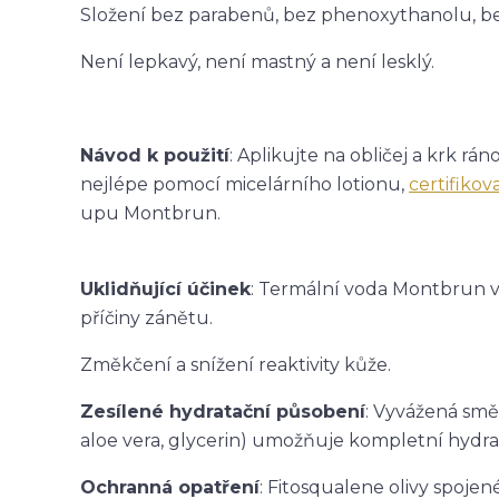
Složení bez parabenů, bez phenoxythanolu, bez 
Není lepkavý, není mastný a není lesklý.
Návod k použití
: Aplikujte na obličej a krk r
nejlépe pomocí micelárního lotionu,
certifiko
upu Montbrun.
Uklidňující účinek
: Termální voda Montbrun v
příčiny zánětu.
Změkčení a snížení reaktivity kůže.
Zesílené hydratační působení
: Vyvážená smě
aloe vera, glycerin) umožňuje kompletní hydra
Ochranná opatření
: Fitosqualene olivy spoj