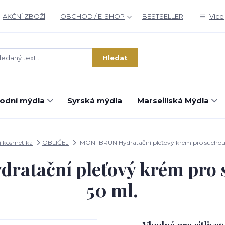
AKČNÍ ZBOŽÍ
OBCHOD / E-SHOP
BESTSELLER
Více
Hledat
rodní mýdla
Syrská mýdla
Marseillská Mýdla
í kosmetika
OBLIČEJ
MONTBRUN Hydratační pleťový krém pro suchou
atační pleťový krém pro 
50 ml.