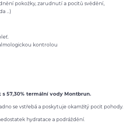
idnění pokožky, zarudnutí a pocitů
svědění
,
a ...)
leť.
almologickou kontrolou
ek s 57,30% termální vody Montbrun.
adno se vstřebá a poskytuje okamžitý pocit pohody.
nedostatek hydratace a podráždění.