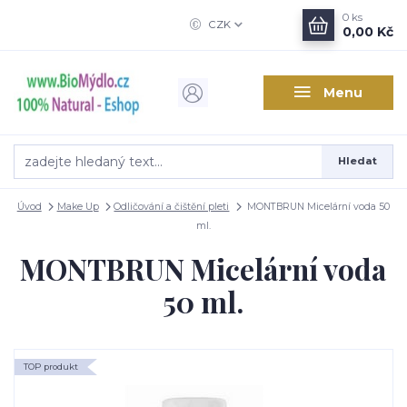
0
ks
CZK
0,00 Kč
Menu
Hledat
Úvod
Make Up
Odličování a čištění pleti
MONTBRUN Micelární voda 50
ml.
MONTBRUN Micelární voda
50 ml.
TOP produkt