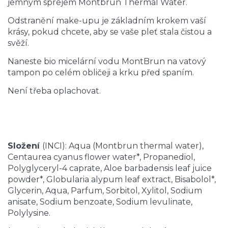
jemným sprejem Montbrun Thermal Water.
Odstranění make-upu je základním krokem vaší
krásy, pokud chcete, aby se vaše pleť stala čistou a
svěží.
Naneste bio micelární vodu MontBrun na vatový
tampon po celém obličeji a krku před spaním.
Není třeba oplachovat.
Složení
(INCI):
Aqua (Montbrun thermal water),
Centaurea cyanus flower water*, Propanediol,
Polyglyceryl-4 caprate, Aloe barbadensis leaf juice
powder*, Globularia alypum leaf extract, Bisabolol*,
Glycerin, Aqua, Parfum, Sorbitol, Xylitol, Sodium
anisate, Sodium benzoate, Sodium levulinate,
Polylysine.