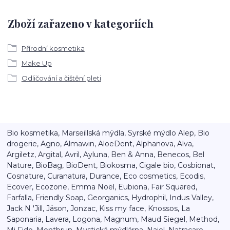
Zboží zařazeno v kategoriích
Přírodní kosmetika
Make Up
Odličování a čištění pleti
Bio kosmetika, Marseillská mýdla, Syrské mýdlo Alep, Bio
drogerie, Agno, Almawin, AloeDent, Alphanova, Alva,
Argiletz, Argital, Avril, Ayluna, Ben & Anna, Benecos, Bel
Nature, BioBag, BioDent, Biokosma, Cigale bio, Cosbionat,
Cosnature, Curanatura, Durance, Eco cosmetics, Ecodis,
Ecover, Ecozone, Emma Noël, Eubiona, Fair Squared,
Farfalla, Friendly Soap, Georganics, Hydrophil, Indus Valley,
Jack N 'Jill, Jäson, Jonzac, Kiss my face, Knossos, La
Saponaria, Lavera, Logona, Magnum, Maud Siegel, Method,
Mi Fido, Montbrun, Mystická mýdlárna, Najel, Natracare,