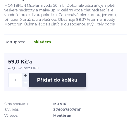
MONTBRUN Micelární voda 50 ml. Dokonale odstraňuje z pleti
veškeré nečistoty a make-up. Micelární voda pleť nedráždí a je
vhodná i pro citlivou pokožku. Zanechává pleť klidnou, jemnou,
přirozeně pružnou a vláčnou. Obsahuje 88,37 % termální vody
Montbrun. Účinná léčba s čistící silou spojenou s vý...
celý popis
Dostupnost
skladem
59,0 Kč
/
ks
48,8 Kč
bez DPH
Přidat do košíku
Číslo produktu:
MB 9161
EAN kód:
3760075079161
Výrobce:
Montbrun