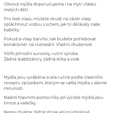
Olivová mýdla doporučujeme i na mytí vlásků
malých dětí.
Pro lesk vlasů, můžete zkusit na závěr vlasy
opláchnout vodou s octem, jak to dělávaly naše
babičky.
Pokud si vlasy barvíte, tak budete potřebovat
kondicionér na rozčesání. Vlastní zkušenost.
100% přírodní suroviny, ruční výroba.
Žádné stabilizátory, žádná éčka a vosk
Mýdla jsou vyráběna zcela ručně podle vlastního
receptu způsobem, kterým se vařila mýdla v dávné
minulosti.
Našimi hlavními pomocníky při výrobě mýdla jsou
hrnce a vařečky.
Nepoužíváme žádné stroje ani průmyslově