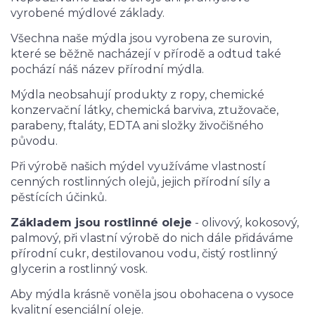
vyrobené mýdlové základy.
Všechna naše mýdla jsou vyrobena ze surovin,
které se běžně nacházejí v přírodě a odtud také
pochází náš název přírodní mýdla.
Mýdla neobsahují produkty z ropy, chemické
konzervační látky, chemická barviva, ztužovače,
parabeny, ftaláty, EDTA ani složky živočišného
původu.
Při výrobě našich mýdel využíváme vlastností
cenných rostlinných olejů, jejich přírodní síly a
pěstících účinků.
Základem jsou rostlinné oleje
- olivový, kokosový,
palmový, při vlastní výrobě do nich dále přidáváme
přírodní cukr, destilovanou vodu, čistý rostlinný
glycerin a rostlinný vosk.
Aby mýdla krásně voněla jsou obohacena o vysoce
kvalitní esenciální oleje.