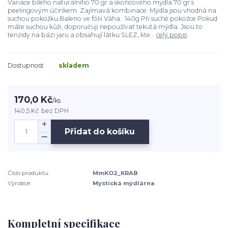
Variace bílého naturálního 70 gr a skořicového mýdla 70 gr s
peelingovým účinkem. Zajímavá kombinace. Mýdla jsou vhodná na
suchou pokožku.Baleno ve fólii.Váha : 140g Při suché pokožce Pokud
máte suchou kůži, doporučuji nepoužívat tekutá mýdla. Jsou to
tenzidy na bázi jaru a obsahují látku SLEZ, kte...
celý popis
Dostupnost
skladem
170,0 Kč
/
ks
140,5 Kč
bez DPH
Přidat do košíku
Číslo produktu:
MmKO2_KRAB
Výrobce:
Mystická mýdlárna
Kompletní specifikace