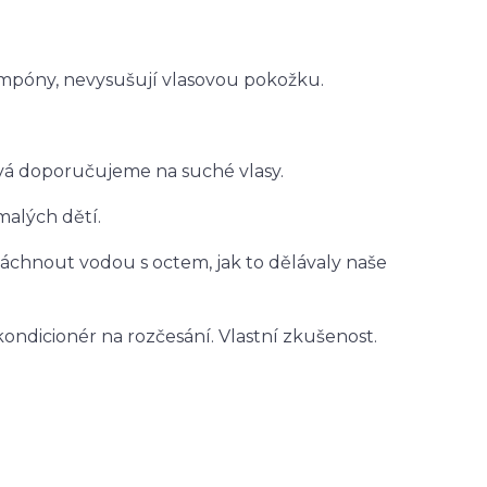
ampóny, nevysušují vlasovou pokožku.
ová doporučujeme na suché vlasy.
malých dětí.
pláchnout vodou s octem, jak to dělávaly naše
kondicionér na rozčesání. Vlastní zkušenost.