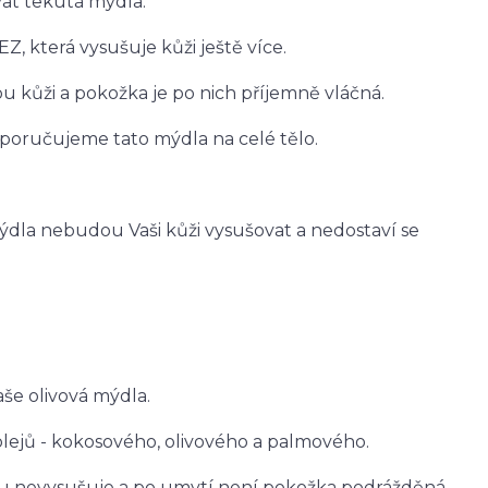
at tekutá mýdla.
EZ, která vysušuje kůži ještě více.
 kůži a pokožka je po nich příjemně vláčná.
poručujeme tato mýdla na celé tělo.
ýdla nebudou Vaši kůži vysušovat a nedostaví se
še olivová mýdla.
olejů - kokosového, olivového a palmového.
ku nevysušuje a po umytí není pokožka podrážděná.