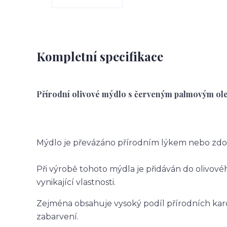
Kompletní specifikace
Přírodní olivové mýdlo s červeným palmovým ol
Mýdlo je převázáno přírodním lýkem nebo zd
Při výrobě tohoto mýdla je přidáván do olivov
vynikající vlastnosti.
Zejména obsahuje vysoký podíl přírodních karo
zabarvení.