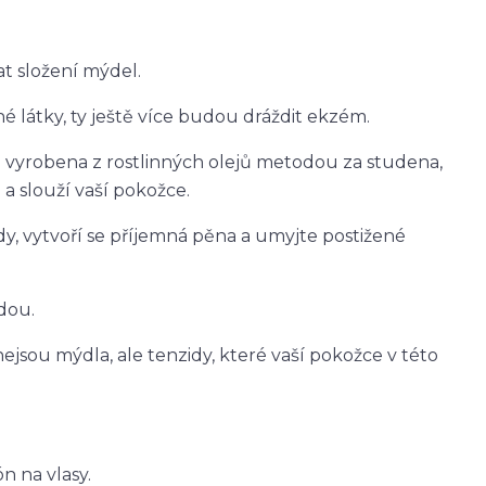
t složení mýdel.
é látky, ty ještě více budou dráždit ekzém.
ou vyrobena z rostlinných olejů metodou za studena,
a slouží vaší pokožce.
y, vytvoří se příjemná pěna a umyjte postižené
dou.
jsou mýdla, ale tenzidy, které vaší pokožce v této
n na vlasy.