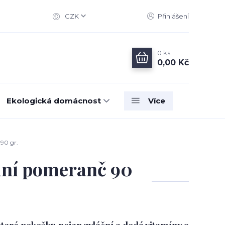
CZK
Přihlášení
0
ks
0,00 Kč
Ekologická domácnost
Více
90 gr.
ní pomeranč 90