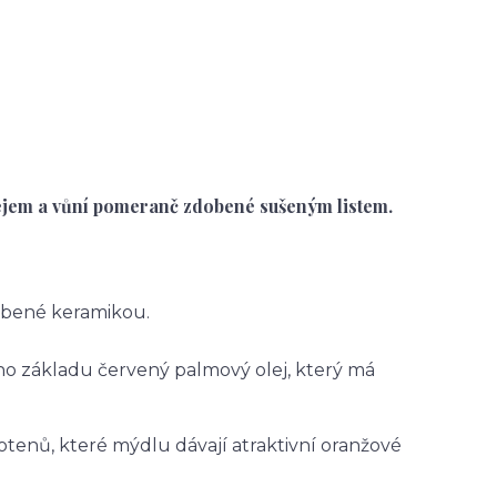
ejem a vůní pomeranč zdobené sušeným listem.
obené keramikou.
ého základu červený palmový olej, který má
tenů, které mýdlu dávají atraktivní oranžové