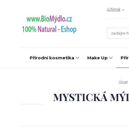
o firmě
Přírodní kosmetika
Make Up
Pří
Úvod
MYSTICKÁ MÝDL