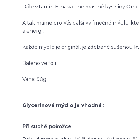
Dále vitamín E, nasycené mastné kyseliny Ome
A tak máme pro Vás další vyjímečné mýdlo, kter
a energii.
Každé mýdlo je originál, je zdobené sušenou 
Baleno ve fólii.
Váha: 90g
Glycerinové mýdlo je vhodné
:
Při suché pokožce