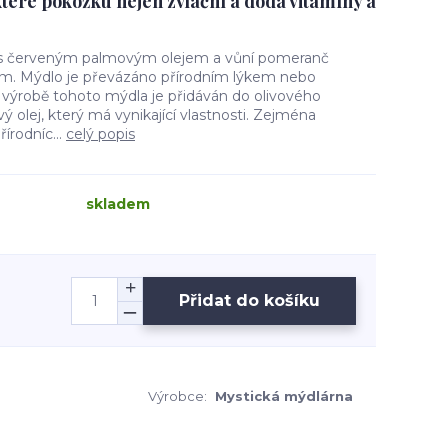
teré pokožku nejen zvláční a dodá vitamíny a
o s červeným palmovým olejem a vůní pomeranč
m. Mýdlo je převázáno přírodním lýkem nebo
výrobě tohoto mýdla je přidáván do olivového
 olej, který má vynikající vlastnosti. Zejména
írodníc...
celý popis
skladem
Přidat do košíku
Výrobce:
Mystická mýdlárna