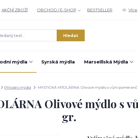
AKČNÍ ZBOŽÍ
OBCHOD / E-SHOP
BESTSELLER
Více
Hledat
rodní mýdla
Syrská mýdla
Marseillská Mýdla
Přírodní mýdla
MYSTICKÁ MÝDLÁRNA Olivové mýdlo s vůní pomeranč 
ÁRNA Olivové mýdlo s vů
gr.