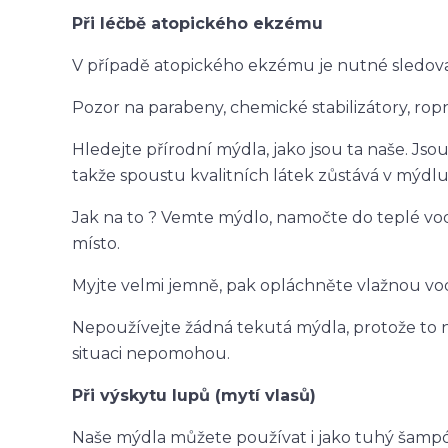
Při léčbě atopického ekzému
V případě atopického ekzému je nutné sledova
Pozor na parabeny, chemické stabilizátory, ropn
Hledejte přírodní mýdla, jako jsou ta naše. Js
takže spoustu kvalitních látek zůstává v mýdlu 
Jak na to ? Vemte mýdlo, namočte do teplé vod
místo.
Myjte velmi jemně, pak opláchněte vlažnou vo
Nepoužívejte žádná tekutá mýdla, protože to ne
situaci nepomohou.
Při výskytu lupů (mytí vlasů)
Naše mýdla můžete používat i jako tuhý šampó