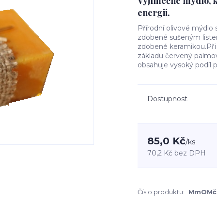
Vyjímečné mýdlo, k
energii.
Přírodní olivové mýdl
zdobené sušeným liste
zdobené keramikou.Při 
základu červený palmový
obsahuje vysoký podíl př
Dostupnost
85,0 Kč
/
ks
70,2 Kč
bez DPH
Číslo produktu:
MmOMč