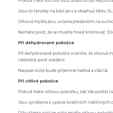
Pokud máte suchou kůži, doporučuji nepoužív
Jsou to tenzidy na bázi jaru a obsahují látku SL
Olivová mýdla jsou určena především na suchou
Nemáte pocit, že se musíte hned krémovat. Do
Při dehydrované pokožce
Při dehydrované pokožce oceníte, že olivová m
následný pocit svědění.
Naopak kůže bude příjemně hebká a vláčná.
Při citlivé pokožce
Pokud máte citlivou pokožku, tak Vás potěší na
Jsou vyrobena z vysoce kvalitních rostlinných 
Díky těmto olejům naše mýdlo citlivou pokož