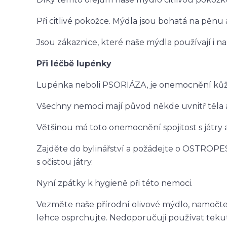
Při citlivé pokožce. Mýdla jsou bohatá na pěnu a
Jsou zákaznice, které naše mýdla používají i na
Při léčbě lupénky
Lupénka neboli PSORIÁZA, je onemocnění kůže,
Všechny nemoci mají původ někde uvnitř těla a
Většinou má toto onemocnění spojitost s játry a 
Zajděte do bylinářství a požádejte o OSTROPE
s očistou játry.
Nyní zpátky k hygieně při této nemoci.
Vezměte naše přírodní olivové mýdlo, namočte 
lehce osprchujte. Nedoporučuji používat teku