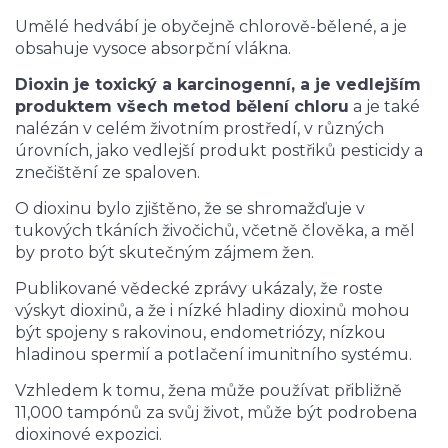
Umělé hedvábí je obyčejně chlorově-bělené, a je
obsahuje vysoce absorpční vlákna.
Dioxin je toxický a karcinogenní, a je vedlejším
produktem všech metod bělení chloru
a je také
nalézán v celém životním prostředí, v různých
úrovních, jako vedlejší produkt postřiků pesticidy a
znečištění ze spaloven.
O dioxinu bylo zjištěno, že se shromažďuje v
tukových tkáních živočichů, včetně člověka, a měl
by proto být skutečným zájmem žen.
Publikované vědecké zprávy ukázaly, že roste
výskyt dioxinů, a že i nízké hladiny dioxinů mohou
být spojeny s rakovinou, endometriózy, nízkou
hladinou spermií a potlačení imunitního systému.
Vzhledem k tomu, žena může používat přibližně
11,000 tampónů za svůj život, může být podrobena
dioxinové expozici.