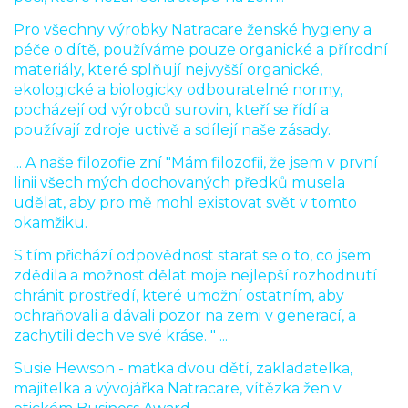
Pro všechny výrobky Natracare ženské hygieny a
péče o dítě, používáme pouze organické a přírodní
materiály, které splňují nejvyšší organické,
ekologické a biologicky odbouratelné normy,
pocházejí od výrobců surovin, kteří se řídí a
používají zdroje uctivě a sdílejí naše zásady.
... A naše filozofie zní "Mám filozofii, že jsem v první
linii všech mých dochovaných předků musela
udělat, aby pro mě mohl existovat svět v tomto
okamžiku.
S tím přichází odpovědnost starat se o to, co jsem
zdědila a možnost dělat moje nejlepší rozhodnutí
chránit prostředí, které umožní ostatním, aby
ochraňovali a dávali pozor na zemi v generací, a
zachytili dech ve své kráse. " ...
Susie Hewson - matka dvou dětí, zakladatelka,
majitelka a vývojářka Natracare, vítězka žen v