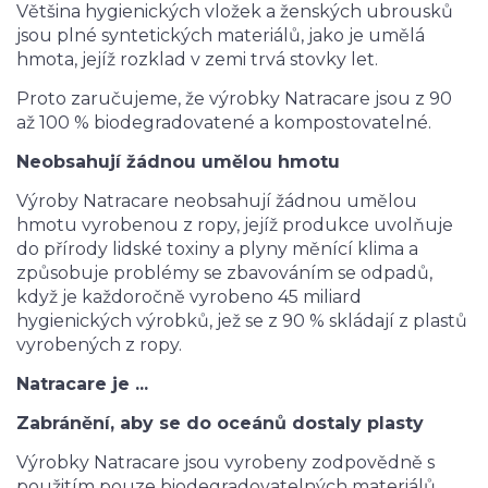
Většina hygienických vložek a ženských ubrousků
jsou plné syntetických materiálů, jako je umělá
hmota, jejíž rozklad v zemi trvá stovky let.
Proto zaručujeme, že výrobky Natracare jsou z 90
až 100 % biodegradovatené a kompostovatelné.
Neobsahují žádnou umělou hmotu
Výroby Natracare neobsahují žádnou umělou
hmotu vyrobenou z ropy, jejíž produkce uvolňuje
do přírody lidské toxiny a plyny měnící klima a
způsobuje problémy se zbavováním se odpadů,
když je každoročně vyrobeno 45 miliard
hygienických výrobků, jež se z 90 % skládají z plastů
vyrobených z ropy.
Natracare je ...
Zabránění, aby se do oceánů dostaly plasty
Výrobky Natracare jsou vyrobeny zodpovědně s
použitím pouze biodegradovatelných materiálů.