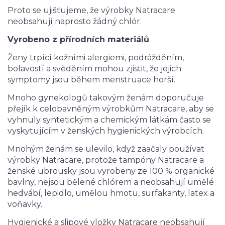
Proto se ujišťujeme, že výrobky Natracare
neobsahují naprosto žádný chlór.
Vyrobeno z přírodních materiálů
Ženy trpící kožními alergiemi, podrážděním,
bolavostí a svěděním mohou zjistit, že jejich
symptomy jsou během menstruace horší.
Mnoho gynekologů takovým ženám doporučuje
přejík k celobavněným výrobkům Natracare, aby se
vyhnuly syntetickým a chemickým látkám často se
vyskytujícím v ženských hygienických výrobcích.
Mnohým ženám se ulevilo, když zaačaly používat
výrobky Natracare, protože tampóny Natracare a
ženské ubrousky jsou vyrobeny ze 100 % organické
bavlny, nejsou bělené chlórem a neobsahují umělé
hedvábí, lepidlo, umělou hmotu, surfakanty, latex a
voňavky.
Hygienické a slipové vložky Natracare neobsahují