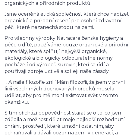
organických a přírodních produktů.
Jsme oceněná etická společnost která chce nabízet
organické a přírodní řešení pro osobní zdravotní
péči, které nezanechá stopu na zemi.
Pro všechny výrobky Natracare ženské hygieny a
péče o dítě, používáme pouze organické a přírodní
materiály, které splňují nejvyšší organické,
ekologické a biologicky odbouratelné normy,
pocházejí od výrobců surovin, kteří se řídí a
používají zdroje uctivě a sdílejí naše zásady.
... A naše filozofie zní "Mám filozofii, že jsem v první
linii všech mých dochovaných předků musela
udělat, aby pro mě mohl existovat svět v tomto
okamžiku.
S tím přichází odpovědnost starat se o to, co jsem
zdědila a možnost dělat moje nejlepší rozhodnutí
chránit prostředí, které umožní ostatním, aby
ochraňovali a dávali pozor na zemi v generací, a