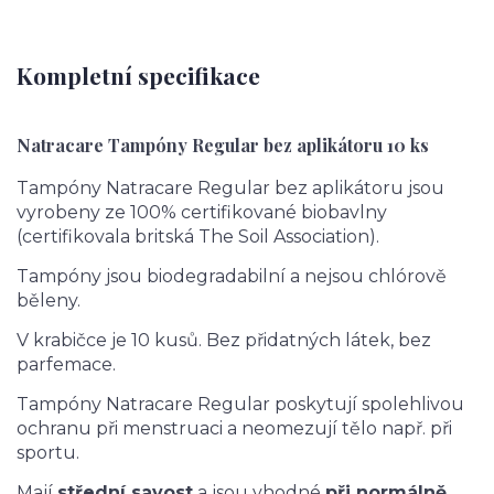
Kompletní specifikace
Natracare Tampóny Regular bez aplikátoru 10 ks
Tampóny Natracare Regular bez aplikátoru jsou
vyrobeny ze 100% certifikované biobavlny
(certifikovala britská The Soil Association).
Tampóny jsou biodegradabilní a nejsou chlórově
běleny.
V krabičce je 10 kusů. Bez přidatných látek, bez
parfemace.
Tampóny Natracare Regular poskytují spolehlivou
ochranu při menstruaci a neomezují tělo např. při
sportu.
Mají
střední savost
a jsou vhodné
při normálně