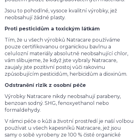
Jsou to pohodlné, vysoce kvalitní výrobky, jež
neobsahují žádné plasty.
Proti pesticidům a toxickým látkám
Tím, že u všech výrobků Natracare používáme
pouze certifikovanou organickou bavlnu a
celulozní materiály absolutně neobsahující chlor,
vám slibujeme, že když jste vybraly Natracare,
zaujaly jste pozitivní postoj vůči rakovinu
způsobujícím pesticidům, herbicidům a dioxinům.
Odstranění rizik z osobní péče
Výrobky Natracare nikdy neobsahují parabeny,
benzoan sodný. SHG, fenoxyethanol nebo
formaldehydy.
V rámci péče o kůži a životní prostředí je naší volbou
používat u všech kapesníků Natracare, jež jsou
samy o sobě vyrobeny ze 100 % čisté organické