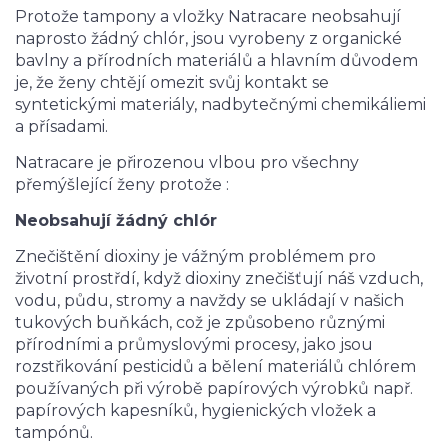
Protože tampony a vložky Natracare neobsahují
naprosto žádný chlór, jsou vyrobeny z organické
bavlny a přírodních materiálů a hlavním důvodem
je, že ženy chtějí omezit svůj kontakt se
syntetickými materiály, nadbytečnými chemikáliemi
a přísadami.
Natracare je přirozenou vlbou pro všechny
přemýšlející ženy protože :
Neobsahují žádný chlór
Znečištění dioxiny je vážným problémem pro
životní prostřdí, když dioxiny znečišťují náš vzduch,
vodu, půdu, stromy a navždy se ukládají v našich
tukových buňkách, což je způsobeno různými
přírodními a průmyslovými procesy, jako jsou
rozstřikování pesticidů a bělení materiálů chlórem
používaných při výrobě papírových výrobků např.
papírových kapesníků, hygienických vložek a
tampónů.