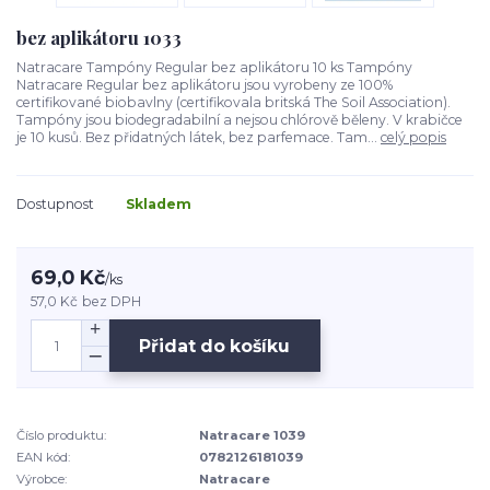
bez aplikátoru 1033
Natracare Tampóny Regular bez aplikátoru 10 ks Tampóny
Natracare Regular bez aplikátoru jsou vyrobeny ze 100%
certifikované biobavlny (certifikovala britská The Soil Association).
Tampóny jsou biodegradabilní a nejsou chlórově běleny. V krabičce
je 10 kusů. Bez přidatných látek, bez parfemace. Tam...
celý popis
Dostupnost
Skladem
69,0 Kč
/
ks
57,0 Kč
bez DPH
Přidat do košíku
Číslo produktu:
Natracare 1039
EAN kód:
0782126181039
Výrobce:
Natracare