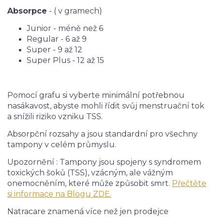
Absorpce
- ( v gramech)
Junior - méně než 6
Regular - 6 až 9
Super - 9 až 12
Super Plus - 12 až 15
Pomocí grafu si vyberte minimální potřebnou
nasákavost, abyste mohli řídit svůj menstruační tok
a snížili riziko vzniku TSS.
Absorpční rozsahy a jsou standardní pro všechny
tampony v celém průmyslu.
Upozornění : Tampony jsou spojeny s syndromem
toxických šoků (TSS), vzácným, ale vážným
onemocněním, které může způsobit smrt.
Přečtěte
si informace na Blogu ZDE.
Natracare znamená více než jen prodejce