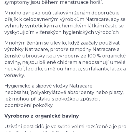
symptomy jsou během menstruace horší.
Mnoho gynekologů takovým ženám doporučuje
přejík k celobavněným výrobkům Natracare, aby se
vyhnuly syntetickým a chemickým látkám často se
vyskytujícím v ženských hygienických výrobcích.
Mnohým ženám se ulevilo, když zaačaly používat
výrobky Natracare, protože tampóny Natracare a
ženské ubrousky jsou vyrobeny ze 100 % organické
bavlny, nejsou bělené chlórem a neobsahují umělé
hedvábí, lepidlo, umělou hmotu, surfakanty, latex a
voňavky.
Hygienické a slipové vložky Natracare
neobsahujípolyakrylátové absorbenty nebo plasty,
jež mohou při styku s pokožkou způsobit
podráždění pokožky.
Vyrobeno z organické bavlny
Užívání pesticidů je ve světě velmi rozšířené a je pro