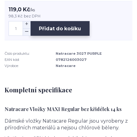
119,0 Kč
/
ks
98,3 Kč
bez DPH
Přidat do košíku
Číslo produktu:
Natracare 3027 PURPLE
EAN kód:
0782126003027
Výrobce:
Natracare
Kompletní specifikace
Natracare Vložky MAXI Regular bez křidélek 14 ks
Dámské vložky Natracare Regular jsou vyrobeny z
přírodních materiálů a nejsou chlórově běleny.