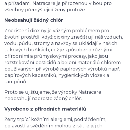
a přísadami. Natracare je přirozenou vlbou pro
všechny přemýšlející ženy protože :
Neobsahují žádný chlór
Znečištění dioxiny je vážným problémem pro
životní prostřdí, když dioxiny znečišťují náš vzduch,
vodu, půdu, stromy a navždy se ukládají v našich
tukových buňkách, což je způsobeno různými
přírodními a průmyslovými procesy, jako jsou
rozstřikování pesticidů a bělení materiálů chlórem
používaných při výrobě papírových výrobků např.
papírových kapesníků, hygienických vložek a
tampónů.
Proto se ujišťujeme, že výrobky Natracare
neobsahují naprosto žádný chlór.
Vyrobeno z přírodních materiálů
Ženy trpící kožními alergiemi, podrážděním,
bolavostí a svěděním mohou zjistit, e jejich