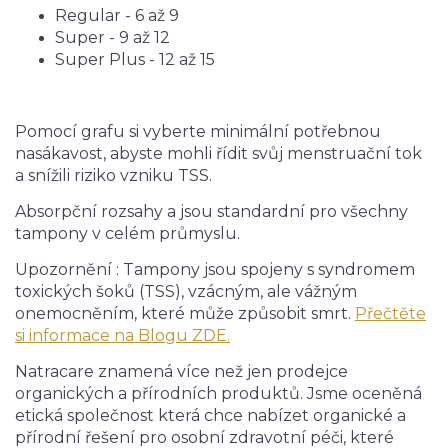
Regular - 6 až 9
Super - 9 až 12
Super Plus - 12 až 15
Pomocí grafu si vyberte minimální potřebnou
nasákavost, abyste mohli řídit svůj menstruační tok
a snížili riziko vzniku TSS.
Absorpční rozsahy a jsou standardní pro všechny
tampony v celém průmyslu.
Upozornění : Tampony jsou spojeny s syndromem
toxických šoků (TSS), vzácným, ale vážným
onemocněním, které může způsobit smrt.
Přečtěte
si informace na Blogu ZDE.
Natracare znamená více než jen prodejce
organických a přírodních produktů. Jsme oceněná
etická společnost která chce nabízet organické a
přírodní řešení pro osobní zdravotní péči, které