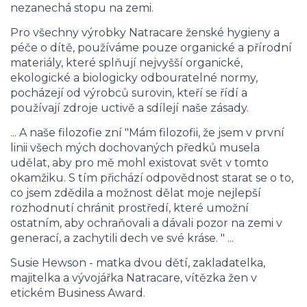
nezanechá stopu na zemi.
Pro všechny výrobky Natracare ženské hygieny a
péče o dítě, používáme pouze organické a přírodní
materiály, které splňují nejvyšší organické,
ekologické a biologicky odbouratelné normy,
pocházejí od výrobců surovin, kteří se řídí a
používají zdroje uctivě a sdílejí naše zásady.
... A naše filozofie zní "Mám filozofii, že jsem v první
linii všech mých dochovaných předků musela
udělat, aby pro mě mohl existovat svět v tomto
okamžiku. S tím přichází odpovědnost starat se o to,
co jsem zdědila a možnost dělat moje nejlepší
rozhodnutí chránit prostředí, které umožní
ostatním, aby ochraňovali a dávali pozor na zemi v
generací, a zachytili dech ve své kráse. " ...
Susie Hewson - matka dvou dětí, zakladatelka,
majitelka a vývojářka Natracare, vítězka žen v
etickém Business Award.