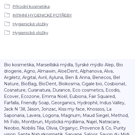
Přírodní kosmetika
INTIMNÍ HYGIENICKÉ POTŘEBY
Hygienické vložky
Hygienické vložky
Bio kosmetika, Marseillská mýdla, Syrské mýdlo Alep, Bio
drogerie, Agno, Almawin, AloeDent, Alphanova, Alva,
Argiletz, Argital, Avril, Ayluna, Ben & Anna, Benecos, Bel
Nature, BioBag, BioDent, Biokosma, Cigale bio, Cosbionat,
Cosnature, Curanatura, Durance, Eco cosmetics, Ecodis,
Ecover, Ecozone, Emma Noël, Eubiona, Fair Squared,
Farfalla, Friendly Soap, Georganics, Hydrophil, Indus Valley,
Jack N 'Jill, Jäson, Jonzac, Kiss my face, Knossos, La
Saponaria, Lavera, Logona, Magnum, Maud Siegel, Method,
Mi Fido, Montbrun, Mystická mýdlárna, Najel, Natracare,
Neobio, Nobilis Tilia, Olivia, Organyc, Provence & Co, Purity
vision, Sante Naturkosmetik, Saryane, Saloos, Savon du Midi,