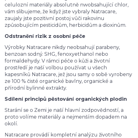
celulozní materiály absolutně nwobsahující chlor,
vám slibujeme, že když jste vybraly Natracare,
zaujaly jste pozitivní postoj vůči rakovinu
způsobujícím pesticidům, herbicidům a dioxinům.
Odstranění rizik z osobní péče
Výrobky Natracare nikdy neobsahují parabeny,
benzoan sodný. SHG, fenoxyethanol nebo
formaldehydy. V rámci péče o kůži a životní
prostředí je naší volbou používat u všech
kapesníků Natracare, jež jsou samy o sobě vyrobeny
ze 100 % čisté organické bavlny, organické a
přírodní bylinné extrakty.
Sdílení principů pěstování organických plodin
Starání se o Zemi je naší hlavní zodpovědností, a
proto volíme materiály a nejmenším dopadem na
okolí.
Natracare provádí kompletní analýzu životního