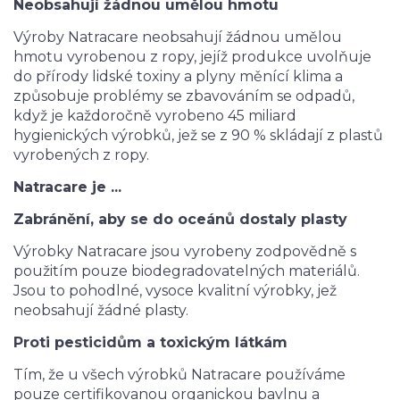
Neobsahují žádnou umělou hmotu
Výroby Natracare neobsahují žádnou umělou
hmotu vyrobenou z ropy, jejíž produkce uvolňuje
do přírody lidské toxiny a plyny měnící klima a
způsobuje problémy se zbavováním se odpadů,
když je každoročně vyrobeno 45 miliard
hygienických výrobků, jež se z 90 % skládají z plastů
vyrobených z ropy.
Natracare je ...
Zabránění, aby se do oceánů dostaly plasty
Výrobky Natracare jsou vyrobeny zodpovědně s
použitím pouze biodegradovatelných materiálů.
Jsou to pohodlné, vysoce kvalitní výrobky, jež
neobsahují žádné plasty.
Proti pesticidům a toxickým látkám
Tím, že u všech výrobků Natracare používáme
pouze certifikovanou organickou bavlnu a