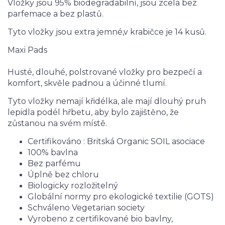
Vložky jsou 95% biodegradabilní, jsou zcela bez
parfemace a bez plastů.
Tyto vložky jsou extra jemné,v krabičce je 14 kusů.
Maxi Pads
Husté, dlouhé, polstrované vložky pro bezpečí a
komfort, skvěle padnou a účinné tlumí.
Tyto vložky nemají křidélka, ale mají dlouhý pruh
lepidla podél hřbetu, aby bylo zajištěno, že
zůstanou na svém místě.
Certifikováno : Britská Organic SOIL asociace
100% bavlna
Bez parfému
Úplně bez chloru
Biologicky rozložitelný
Globální normy pro ekologické textilie (GOTS)
Schváleno Vegetarian society
Vyrobeno z certifikované bio bavlny,