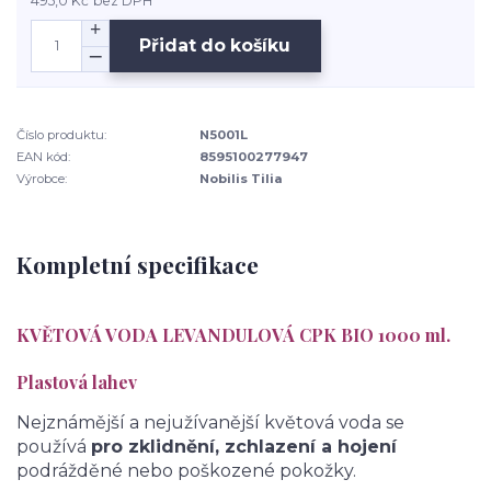
495,0 Kč
bez DPH
Přidat do košíku
Číslo produktu:
N5001L
EAN kód:
8595100277947
Výrobce:
Nobilis Tilia
Kompletní specifikace
KVĚTOVÁ VODA LEVANDULOVÁ CPK BIO 1000 ml.
Plastová lahev
Nejznámější a nejužívanější květová voda se
používá
pro zklidnění, zchlazení a hojení
podrážděné nebo poškozené pokožky.