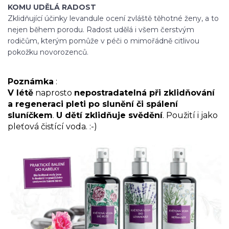
KOMU UDĚLÁ RADOST
Zklidňující účinky levandule ocení zvláště těhotné ženy, a to
nejen během porodu. Radost udělá i všem čerstvým
rodičům, kterým pomůže v péči o mimořádně citlivou
pokožku novorozenců.
Poznámka
:
V létě
naprosto
nepostradatelná při zklidňování
a regeneraci pleti po slunění či spálení
sluníčkem
.
U dětí zklidňuje svědění
. Použití i jako
pleťová čistící voda. :-)