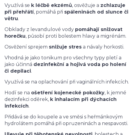
Využívá se
k léčbě ekzémů
, osvěžuje a
zchlazuje
při přehřátí
, pomáhá při
spáleninách od slunce či
větru
.
Obklady z levandulové vody
pomáhají snižovat
horečku
, působí proti bolestem hlavy a migrénám.
Osvěžení sprejem
snižuje stres
a návaly horkosti.
Vhodná je jako tonikum pro všechny typy pletí a
jako účinná
dezinfekční a hojivá voda po holení
či depilaci
.
Využívá se na oplachování při vaginálních infekcích.
Hodí se na
ošetření kojenecké pokožky
, k jemné
dezinfekci oděrek,
k inhalacím při dýchacích
infekcích
.
Přidává se do koupele a ve směsi s heřmánkovým
hydrolátem pomáhá při opruzeninách a nespavosti.
Ulevuje při těhotenské nevolnosti
, bolestech a