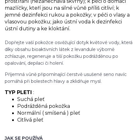
prostírání (nezanechává skvrny); k péči o domácí
mazlíčky, kteří jsou na silné vůně příliš citliví; k
jemné dezinfekci rukou a pokožky; v péči o vlasy a
vlasovou pokožku; jako ústní voda k dezinfekci
ústní dutiny a ke kloktání.
Dopřejte vaší pokožce osvěžující dotyk květové vody, která
díky obsahu bioaktivních látek z levandule výborně
zchlazuje, regeneruje a tiší pokožku podrážděnou po
opalování, depilaci či holení.
Příjemná vůně připomínající čerstvě usušené seno navíc
pomáhá při bolestech hlavy a zklidňuje mysl.
TYP PLETI
:
Suchá pleť
Podrážděná pokožka
Normální ( smíšená ) pleť
Citlivá pleť
JAK SE POUŽÍVÁ