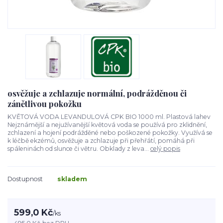
osvěžuje a zchlazuje normální, podrážděnou či
zánětlivou pokožku
KVĚTOVÁ VODA LEVANDULOVÁ CPK BIO 1000 ml. Plastová lahev
Nejznámější a nejužívanější květová voda se používá pro zklidnění,
zchlazení a hojení podrážděné nebo poškozené pokožky. Využívá se
k léčbě ekzémů, osvěžuje a zchlazuje při přehřátí, pomáhá při
spáleninách od slunce či větru. Obklady z leva...
celý popis
Dostupnost
skladem
599,0 Kč
/
ks