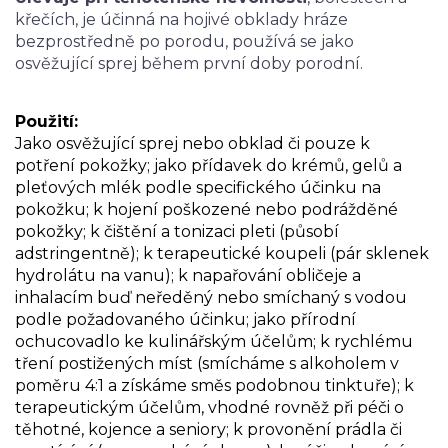
křečích, je účinná na hojivé obklady hráze
bezprostředně po porodu, používá se jako
osvěžující sprej během první doby porodní.
Použití:
Jako osvěžující sprej nebo obklad či pouze k
potření pokožky; jako přídavek do krémů, gelů a
pleťových mlék podle specifického účinku na
pokožku; k hojení poškozené nebo podrážděné
pokožky; k čištění a tonizaci pleti (působí
adstringentně); k terapeutické koupeli (pár sklenek
hydrolátu na vanu); k napařování obličeje a
inhalacím buď neředěný nebo smíchaný s vodou
podle požadovaného účinku; jako přírodní
ochucovadlo ke kulinářským účelům; k rychlému
tření postižených míst (smícháme s alkoholem v
poměru 4:1 a získáme směs podobnou tinktuře); k
terapeutickým účelům, vhodné rovněž při péči o
těhotné, kojence a seniory; k provonění prádla či