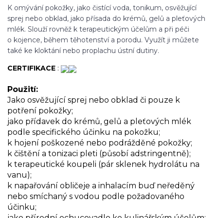
K omývání pokožky, jako čistící voda, tonikum, osvěžující
sprej nebo obklad, jako přísada do krémů, gelů a pleťových
mlék. Slouží rovněž k terapeutickým účelům a při péči
o kojence, během těhotenství a porodu. Využít ji můžete
také ke kloktání nebo proplachu ústní dutiny.
CERTIFIKACE
:
Použití:
Jako osvěžující sprej nebo obklad či pouze k
potření pokožky;
jako přídavek do krémů, gelů a pleťových mlék
podle specifického účinku na pokožku;
k hojení poškozené nebo podrážděné pokožky;
k čištění a tonizaci pleti (působí adstringentně);
k terapeutické koupeli (pár sklenek hydrolátu na
vanu);
k napařování obličeje a inhalacím buď neředěný
nebo smíchaný s vodou podle požadovaného
účinku;
jako přírodní ochucovadlo ke kulinářským účelům;