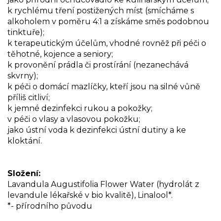
k rychlému tření postižených míst (smícháme s
alkoholem v poměru 4:1 a získáme směs podobnou
tinktuře);
k terapeutickým účelům, vhodné rovněž při péči o
těhotné, kojence a seniory;
k provonění prádla či prostírání (nezanechává
skvrny);
k péči o domácí mazlíčky, kteří jsou na silné vůně
příliš citliví;
k jemné dezinfekci rukou a pokožky;
v péči o vlasy a vlasovou pokožku;
jako ústní voda k dezinfekci ústní dutiny a ke
kloktání.
Složení:
Lavandula Augustifolia Flower Water (hydrolát z
levandule lékařské v bio kvalitě), Linalool*.
*- přírodního původu