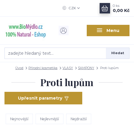
0
ks
CZK
0,00 Kč
Menu
Hledat
Úvod
Přírodní kosmetika
VLASY
ŠAMPONY
Proti lupům
Proti lupům
Upřesnit parametry
Nejnovější
Nejlevnější
Nejdražší