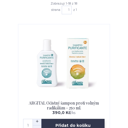
Zobrazuji 1-18 z 18
strana
z 1
ARGITAL Očistný šampon proti volným
radikálům - 250 ml.
390,0 Kč
/
ks
Přidat do košíku