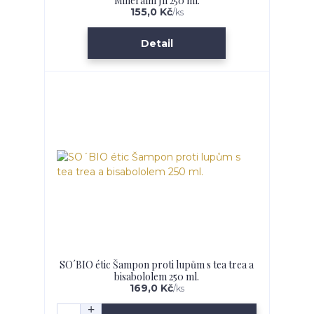
Minerální Jíl 250 ml.
155,0 Kč
/
ks
Detail
SO´BIO étic Šampon proti lupům s tea trea a
bisabololem 250 ml.
169,0 Kč
/
ks