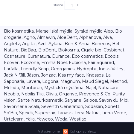
strana
z 1
Bio kosmetika, Marseillská mýdla, Syrské mýdlo Alep, Bio
drogerie, Agno, Almawin, AloeDent, Alphanova, Alva,
Argiletz, Argital, Avril, Ayluna, Ben & Anna, Benecos, Bel
Nature, BioBag, BioDent, Biokosma, Cigale bio, Cosbionat,
Cosnature, Curanatura, Durance, Eco cosmetics, Ecodis,
Ecover, Ecozone, Emma Noël, Eubiona, Fair Squared,
Farfalla, Friendly Soap, Georganics, Hydrophil, Indus Valley,
Jack N 'Jill, Jäson, Jonzac, Kiss my face, Knossos, La
Saponaria, Lavera, Logona, Magnum, Maud Siegel, Method,
Mi Fido, Montbrun, Mystická mýdlárna, Najel, Natracare,
Neobio, Nobilis Tilia, Olivia, Organyc, Provence & Co, Purity
vision, Sante Naturkosmetik, Saryane, Saloos, Savon du Midi,
Savonnerie Scala, Seventh Generation, Sodasan, Sonett,
So'Bio, Speick, Superclair, Taoasis, Terra Natura, Tierra Verde,
Urtekram, Yalia, Yaweco, Weda, Westlab.
Vytvořeno na
Eshop-rychle.cz