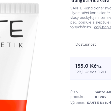
Mango a Aloe Vera
SANTE Kondicioner hydr
Hydratační kondicion
vlasy poskytuje intenzi
péči posiluje a zlepšuje
vysycháním...
celý popi
Dostupnost
155,0 Kč
/
ks
128,1 Kč
bez DPH
Číslo
Sante 40
produktu:
84969
Výrobce:
SANTE Natur