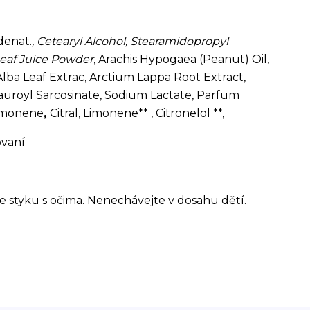
denat.
, Cetearyl Alcohol, Stearamidopropyl
Leaf Juice Powder
, Arachis Hypogaea (Peanut) Oil,
lba Leaf Extrac, Arctium Lappa Root Extract,
auroyl Sarcosinate, Sodium Lactate, Parfum
Limonene
,
Citral, Limonene** , Citronelol **,
ovaní
se styku s očima. Nenechávejte v dosahu dětí.