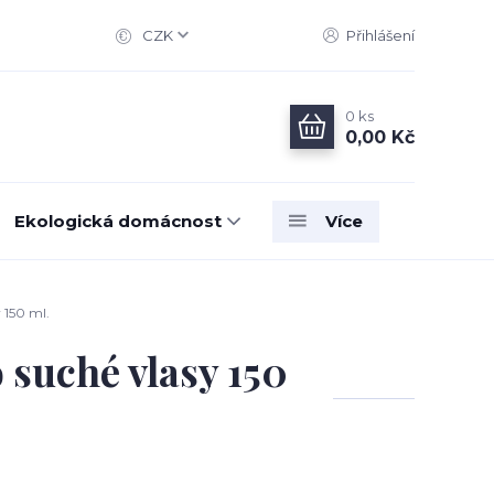
CZK
Přihlášení
0
ks
0,00 Kč
Ekologická domácnost
Více
 150 ml.
suché vlasy 150