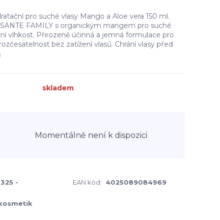
atační pro suché vlasy Mango a Aloe vera 150 ml.
ér SANTE FAMILY s organickým mangem pro suché
vní vlhkost. Přirozeně účinná a jemná formulace pro
 rozčesatelnost bez zatížení vlasů. Chrání vlasy před
s
skladem
Momentálně není k dispozici
325 -
EAN kód:
4025089084969
kosmetik