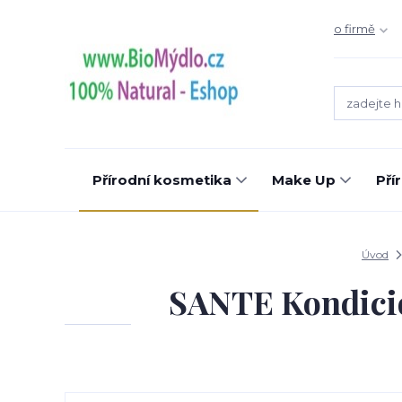
o firmě
Přírodní kosmetika
Make Up
Pří
Úvod
SANTE Kondicio