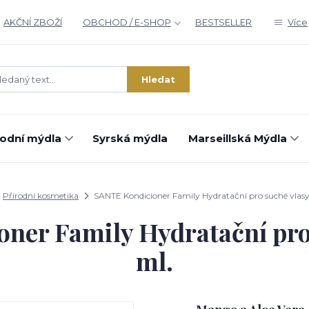
AKČNÍ ZBOŽÍ
OBCHOD / E-SHOP
BESTSELLER
Více
Hledat
rodní mýdla
Syrská mýdla
Marseillská Mýdla
Přírodní kosmetika
SANTE Kondicioner Family Hydratační pro suché vlasy
ner Family Hydratační pro 
ml.