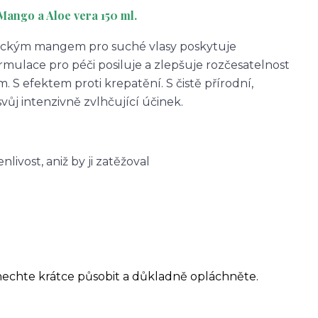
ango a Aloe vera 150 ml.
nickým mangem pro suché vlasy poskytuje
rmulace pro péči posiluje a zlepšuje rozčesatelnost
. S efektem proti krepatění. S čistě přírodní,
ůj intenzivně zvlhčující účinek.
livost, aniž by ji zatěžoval
nechte krátce působit a důkladně opláchněte.