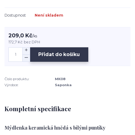
Dostupnost
Není skladem
209,0 Kč
/
ks
172,7 Kč
bez DPH
Přidat do košíku
Číslo produktu:
MK08
Výrobce:
Saponka
Kompletní specifikace
Mýdlenka keramická hnědá s bílými puntíky