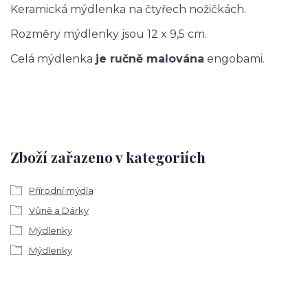
Keramická mýdlenka na čtyřech nožičkách.
Rozměry mýdlenky jsou 12 x 9,5 cm.
Celá mýdlenka
je ručně malována
engobami.
Zboží zařazeno v kategoriích
Přírodní mýdla
Vůně a Dárky
Mýdlenky
Mýdlenky