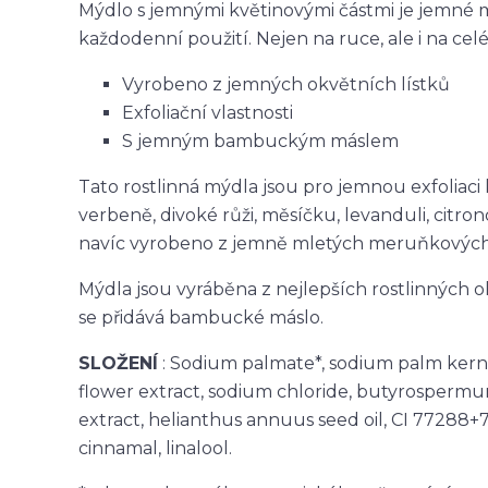
Mýdlo s jemnými květinovými částmi je jemné
každodenní použití. Nejen na ruce, ale i na celé
Vyrobeno z jemných okvětních lístků
Exfoliační vlastnosti
S jemným bambuckým máslem
Tato rostlinná mýdla jsou pro jemnou exfoliaci k
verbeně, divoké růži, měsíčku, levanduli, citr
navíc vyrobeno z jemně mletých meruňkových 
Mýdla jsou vyráběna z nejlepších rostlinných ol
se přidává bambucké máslo.
SLOŽENÍ
: Sodium palmate*, sodium palm kernel
flower extract, sodium chloride, butyrospermum pa
extract, helianthus annuus seed oil, CI 77288+774
cinnamal, linalool.