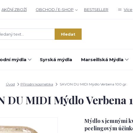
AKČNÍ ZBOŽÍ
OBCHOD / E-SHOP
BESTSELLER
Více
Hledat
rodní mýdla
Syrská mýdla
Marseillská Mýdla
Úvod
Přírodní kosmetika
SAVON DU MIDI Mýdlo Verbena 100 gr.
 DU MIDI Mýdlo Verbena 1
Mýdlo s jemnými kv
peelingovým účinke