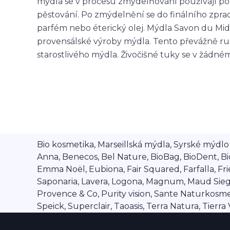
mýdla se v procesu zmýdelňování používají po
pěstování. Po zmýdelnění se do finálního zpr
parfém nebo éterický olej. Mýdla Savon du Midi 
provensálské výroby mýdla. Tento převážně ruč
starostlivého mýdla. Živočišné tuky se v žádné
Bio kosmetika, Marseillská mýdla, Syrské mýdlo A
Anna, Benecos, Bel Nature, BioBag, BioDent, Bi
Emma Noël, Eubiona, Fair Squared, Farfalla, Frien
Saponaria, Lavera, Logona, Magnum, Maud Siegel,
Provence & Co, Purity vision, Sante Naturkosmet
Speick, Superclair, Taoasis, Terra Natura, Tierr