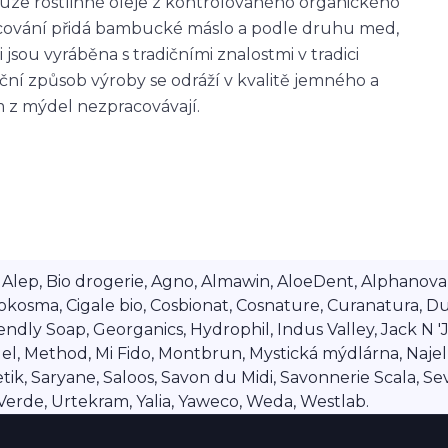
uze rostlinné oleje z kontrolovaného organického
acování přidá bambucké máslo a podle druhu med,
jsou vyráběna s tradičními znalostmi v tradici
ní způsob výroby se odráží v kvalitě jemného a
m z mýdel nezpracovávají.
lep, Bio drogerie, Agno, Almawin, AloeDent, Alphanova, Al
okosma, Cigale bio, Cosbionat, Cosnature, Curanatura, Du
dly Soap, Georganics, Hydrophil, Indus Valley, Jack N 'Jil
 Method, Mi Fido, Montbrun, Mystická mýdlárna, Najel, Na
ik, Saryane, Saloos, Savon du Midi, Savonnerie Scala, Se
a Verde, Urtekram, Yalia, Yaweco, Weda, Westlab.