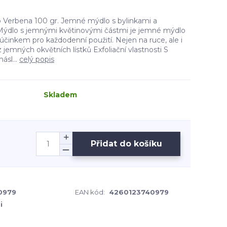
erbena 100 gr. Jemné mýdlo s bylinkami a
dlo s jemnými květinovými částmi je jemné mýdlo
činkem pro každodenní použití. Nejen na ruce, ale i
 jemných okvětních lístků Exfoliační vlastnosti S
sl...
celý popis
Skladem
Přidat do košíku
0979
EAN kód:
4260123740979
i