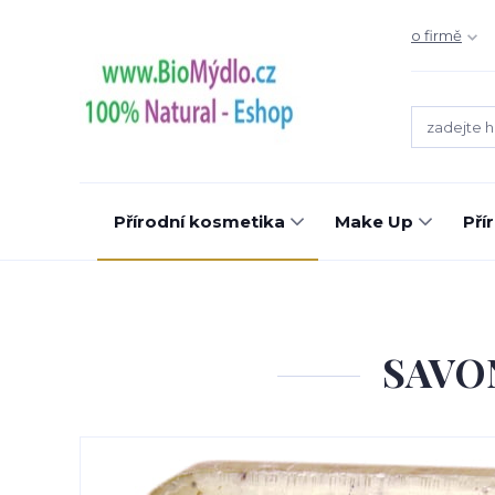
o firmě
Přírodní kosmetika
Make Up
Pří
SAVON