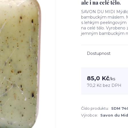
ale i na celé tělo.
SAVON DU MIDI Mýdlo V
bambuckým máslem. Mý
s lehkým peelingovým ú
na celé tělo. Vyrobeno z
jemným bambuckým má
Dostupnost
85,0 Kč
/
ks
70,2 Kč
bez DPH
Číslo produktu:
SDM 74
Výrobce:
Savon du Mid