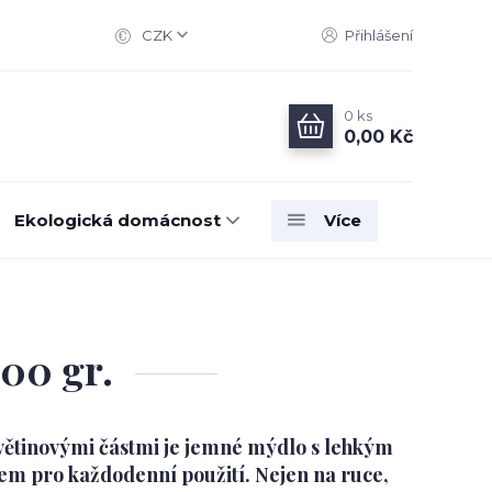
CZK
Přihlášení
0
ks
0,00 Kč
Ekologická domácnost
Více
00 gr.
ětinovými částmi je jemné mýdlo s lehkým
m pro každodenní použití. Nejen na ruce,