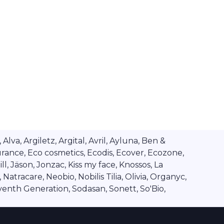
va, Argiletz, Argital, Avril, Ayluna, Ben &
rance, Eco cosmetics, Ecodis, Ecover, Ecozone,
l, Jäson, Jonzac, Kiss my face, Knossos, La
tracare, Neobio, Nobilis Tilia, Olivia, Organyc,
venth Generation, Sodasan, Sonett, So'Bio,