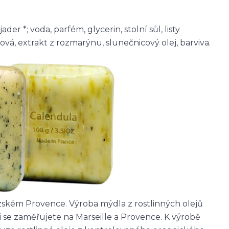
r *; voda, parfém, glycerin, stolní sůl, listy
nová, extrakt z rozmarýnu, slunečnicový olej, barviva.
zském Provence. Výroba mýdla z rostlinných olejů
ii se zaměřujete na Marseille a Provence. K výrobě