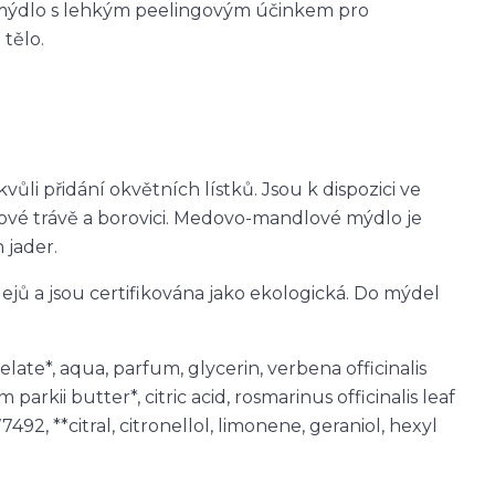
 mýdlo s lehkým peelingovým účinkem pro
 tělo.
vůli přidání okvětních lístků. Jsou k dispozici ve
onové trávě a borovici. Medovo-mandlové mýdlo je
jader.
ejů a jsou certifikována jako ekologická. Do mýdel
ate*, aqua, parfum, glycerin, verbena officinalis
rkii butter*, citric acid, rosmarinus officinalis leaf
92, **citral, citronellol, limonene, geraniol, hexyl