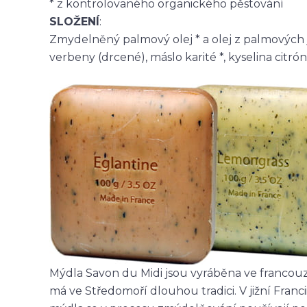
* z kontrolovaného organického pěstování
SLOŽENÍ
:
Zmydelněný palmový olej * a olej z palmových jade
verbeny (drcené), máslo karité *, kyselina citró
Mýdla Savon du Midi jsou vyráběna ve francou
má ve Středomoří dlouhou tradici. V jižní Franc