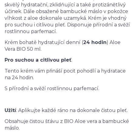
skvělý hydratační, zklidňující a také protizánětlivý
účinek. Dále obsažené bambucké máslo v pokožce
vlhkost z aloe dokonale uzamyká. Krém je vhodný
pro suchou i citlivou pleť. Disponuje přírodní a svěží
rostlinnou parfemací.
Krém bohatě hydratující denní (
24 hodin
) Aloe
Vera BIO 50 ml.
Pro suchou a citlivou pleť
.
Tento krém vám přináší pocit pohodlí a hydratace
na 24 hodin.
S přírodní a svěží rostlinnou parfemací.
Užití
: Aplikujte každé ráno na dokonale čistou pleť.
Obsahuje čistou šťávu z BIO Aloe vera a bambucké
máslo.