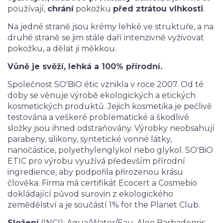
používají,
chrání
pokožku
před ztrátou vlhkosti
.
Na jedné straně jsou krémy lehké ve struktuře, a na
druhé straně se jim stále daří intenzivně vyživovat
pokožku, a dělat ji měkkou.
Vůně je svěží, lehká a 100% přírodní.
Společnost SO'BiO étic vznikla v roce 2007. Od té
doby se věnuje výrobě ekologických a etických
kosmetických produktů. Jejich kosmetika je pečlivě
testována a veškeré problematické a škodlivé
složky jsou ihned odstraňovány. Výrobky neobsahují
parabeny, silikony, syntetické vonné látky,
nanočástice, polyethylenglykol nebo glykol. SO'BiO
ETIC pro výrobu využívá především přírodní
ingredience, aby podpořila přirozenou krásu
člověka. Firma má certifikát Ecocert a Cosmebio
dokládající původ surovin z ekologického
zemědělství a je součástí 1% for the Planet Club.
Složení
(INCI): Aqua/Water/Eau, Aloe Barbadensis