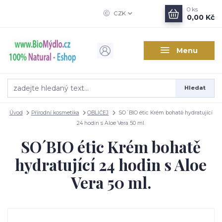
0
ks
CZK
0,00 Kč
Menu
Hledat
Úvod
Přírodní kosmetika
OBLIČEJ
SO´BIO étic Krém bohatě hydratující
24 hodin s Aloe Vera 50 ml.
SO´BIO étic Krém bohatě
hydratující 24 hodin s Aloe
Vera 50 ml.