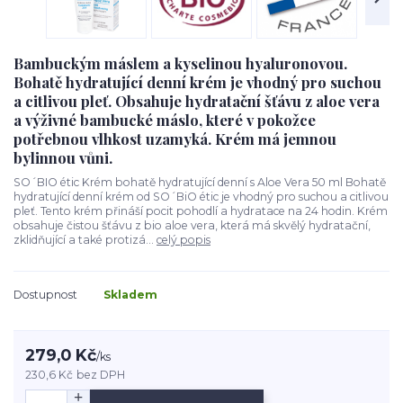
Bambuckým máslem a kyselinou hyaluronovou.
Bohatě hydratující denní krém je vhodný pro suchou
a citlivou pleť. Obsahuje hydratační šťávu z aloe vera
a výživné bambucké máslo, které v pokožce
potřebnou vlhkost uzamyká. Krém má jemnou
bylinnou vůni.
SO´BIO étic Krém bohatě hydratující denní s Aloe Vera 50 ml Bohatě
hydratující denní krém od SO´BiO étic je vhodný pro suchou a citlivou
pleť. Tento krém přináší pocit pohodlí a hydratace na 24 hodin. Krém
obsahuje čistou šťávu z bio aloe vera, která má skvělý hydratační,
zklidňující a také protizá...
celý popis
Dostupnost
Skladem
279,0 Kč
/
ks
230,6 Kč
bez DPH