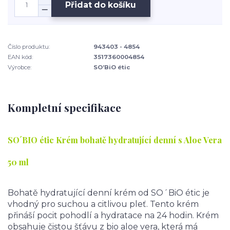
Přidat do košíku
Číslo produktu:
943403 - 4854
EAN kód:
3517360004854
Výrobce:
SO’BiO étic
Kompletní specifikace
SO´BIO étic
Krém bohatě hydratující denní s Aloe Vera
50 ml
Bohatě hydratující denní krém od SO´BiO étic je
vhodný pro suchou a citlivou pleť. Tento krém
přináší pocit pohodlí a hydratace na 24 hodin. Krém
obsahuje čistou šťávu z bio aloe vera, která má