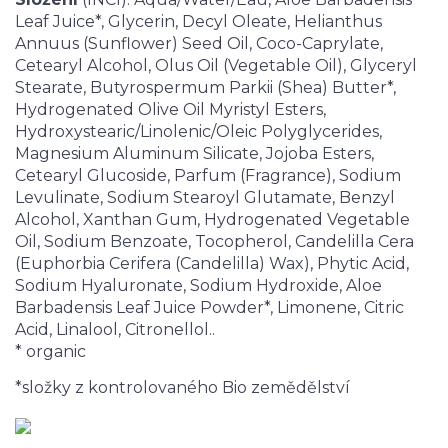
Leaf Juice*, Glycerin, Decyl Oleate, Helianthus
Annuus (Sunflower) Seed Oil, Coco-Caprylate,
Cetearyl Alcohol, Olus Oil (Vegetable Oil), Glyceryl
Stearate, Butyrospermum Parkii (Shea) Butter*,
Hydrogenated Olive Oil Myristyl Esters,
Hydroxystearic/Linolenic/Oleic Polyglycerides,
Magnesium Aluminum Silicate, Jojoba Esters,
Cetearyl Glucoside, Parfum (Fragrance), Sodium
Levulinate, Sodium Stearoyl Glutamate, Benzyl
Alcohol, Xanthan Gum, Hydrogenated Vegetable
Oil, Sodium Benzoate, Tocopherol, Candelilla Cera
(Euphorbia Cerifera (Candelilla) Wax), Phytic Acid,
Sodium Hyaluronate, Sodium Hydroxide, Aloe
Barbadensis Leaf Juice Powder*, Limonene, Citric
Acid, Linalool, Citronellol..
* organic
*složky z kontrolovaného Bio zemědělství