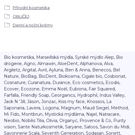
Přírodní kosmetika
OBLIČEJ
Denní a noční krémy
Bio kosmetika, Marseillská mýdla, Syrské mýdlo Alep, Bio
drogerie, Agno, Almawin, AloeDent, Alphanova, Alva,
Argiletz, Argital, Avril, Ayluna, Ben & Anna, Benecos, Bel
Nature, BioBag, BioDent, Biokosma, Cigale bio, Cosbionat,
Cosnature, Curanatura, Durance, Eco cosmetics, Ecodis,
Ecover, Ecozone, Emma Noël, Eubiona, Fair Squared,
Farfalla, Friendly Soap, Georganics, Hydrophil, Indus Valley,
Jack N 'Jill, Jäson, Jonzac, Kiss my face, Knossos, La
Saponaria, Lavera, Logona, Magnum, Maud Siegel, Method,
Mi Fido, Montbrun, Mystická mýdlárna, Najel, Natracare,
Neobio, Nobilis Tilia, Olivia, Organyc, Provence & Co, Purity
vision, Sante Naturkosmetik, Saryane, Saloos, Savon du Midi,
Savonnerie Scala, Seventh Generation, Sodasan, Sonett,