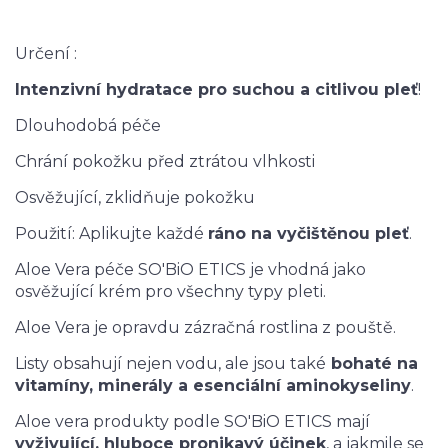
Určení :
Intenzivní hydratace pro suchou a citlivou pleť
!
Dlouhodobá péče
Chrání pokožku před ztrátou vlhkosti
Osvěžující, zklidňuje pokožku
Použití: Aplikujte každé
ráno na vyčištěnou pleť
.
Aloe Vera péče SO'BiO ETICS je vhodná jako
osvěžující krém pro všechny typy pleti.
Aloe Vera je opravdu zázračná rostlina z pouště.
Listy obsahují nejen vodu, ale jsou také
bohaté na
vitamíny, minerály a esenciální aminokyseliny
.
Aloe vera produkty podle SO'BiO ETICS mají
vyživující, hluboce pronikavý účinek
, a jakmile se