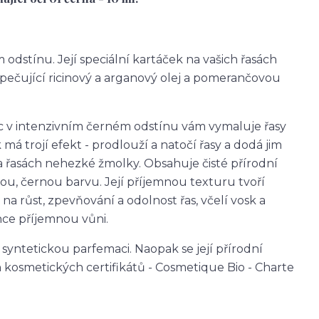
odstínu. Její speciální kartáček na vašich řasách
pečující ricinový a arganový olej a pomerančovou
c v intenzivním černém odstínu vám vymaluje řasy
á trojí efekt - prodlouží a natočí řasy a dodá jim
a řasách nehezké žmolky. Obsahuje čisté přírodní
tou, černou barvu. Její příjemnou texturu tvoří
 na růst, zpevňování a odolnost řas, včelí vosk a
ce příjemnou vůni.
 syntetickou parfemaci. Naopak se její přírodní
 kosmetických certifikátů - Cosmetique Bio - Charte