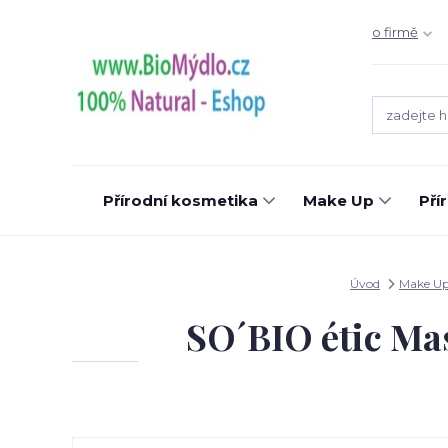
o firmě
Přírodní kosmetika
Make Up
Pří
Úvod
Make U
SO´BIO étic Ma