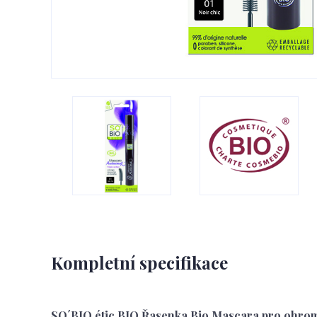
Kompletní specifikace
SO´BIO étic
BIO Řasenka Bio Mascara pro ohromuj