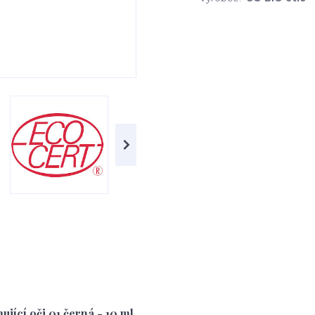
ící oči 01 černá - 10 ml.