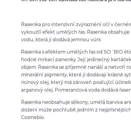
Řasenka pro intenzivní zvýraznění očí v černém 
vykouzlí efekt umělých řas. Řasenka obsahuje 
vodu, která jí dodává jemnou vůni.
Řasenka s efektem umělých řas od SO´BIO éti
hodné mrkací panenky. Její jedinečný kartáček m
objem. Řasenka se příjemně nanáší a netvoří n
minerální pigmenty, které jí dodávají krásně sy
ricinový olej, který má zároveň posilující účinek
arganový olej. Pomerančová voda dodává řasen
Řasenka neobsahuje silikony, umělá barviva ani
složení může pochlubit jedním z nejpřísnějších
Cosmebio.