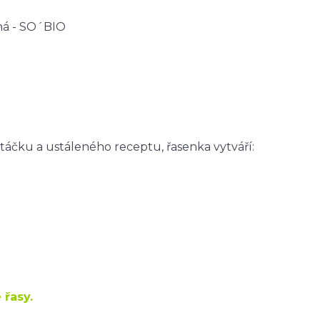
ná -
SO´BIO
táčku a ustáleného receptu, řasenka vytváří:
 řasy.