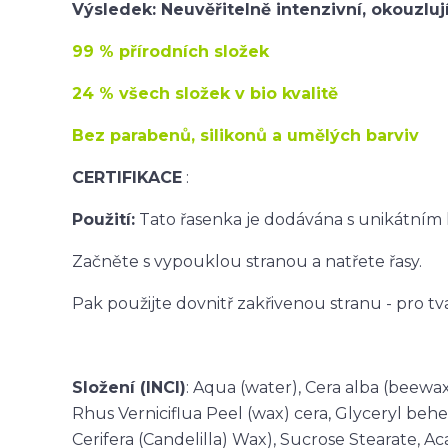
Výsledek: Neuvěřitelně intenzivní, okouzlují
99 % přírodních složek
24 % všech složek v bio kvalitě
Bez parabenů, silikonů a umělých barviv
CERTIFIKACE
:
Použití:
Tato řasenka je dodávána s unikátním
Začněte s vypouklou stranou a natřete řasy.
Pak použijte dovnitř zakřivenou stranu - pro tv
Složení (INCI)
: Aqua (water), Cera alba (beewax
Rhus Verniciflua Peel (wax) cera, Glyceryl behe
Cerifera (Candelilla) Wax), Sucrose Stearate, A