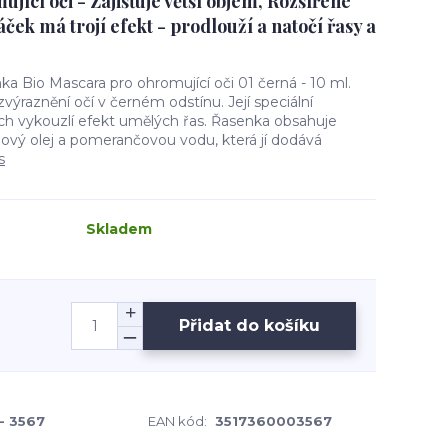
mující oči - Zajišťuje větší objem, Rozšířené
áček má trojí efekt - prodlouží a natočí řasy a
a Bio Mascara pro ohromující oči 01 černá - 10 ml.
výraznění očí v černém odstínu. Její speciální
ách vykouzlí efekt umělých řas. Řasenka obsahuje
anový olej a pomerančovou vodu, která jí dodává
s
Skladem
Přidat do košíku
- 3567
EAN kód:
3517360003567