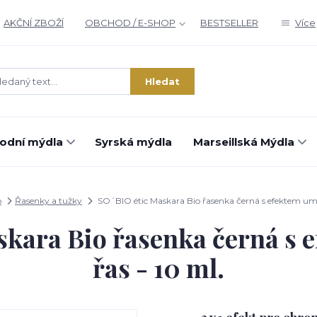
AKČNÍ ZBOŽÍ
OBCHOD / E-SHOP
BESTSELLER
Více
Hledat
rodní mýdla
Syrská mýdla
Marseillská Mýdla
p
Řasenky a tužky
SO´BIO étic Maskara Bio řasenka černá s efektem umě
skara Bio řasenka černá s 
řas - 10 ml.