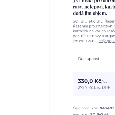
3 v 1 efekt pro ohro
řasy, nelepivá, kart
dodá jim objem.
SO´BIO étic BIO Řasenk
Řasenka pro intenzivní z
kartáček na vašich řas
pečující ricinový a arg
jemnou vůni...
celý popi
Dostupnost
330,0 Kč
/
ks
272,7 Kč
bez DPH
Číslo produktu:
943401 
Výrobce:
SO’BiO étic