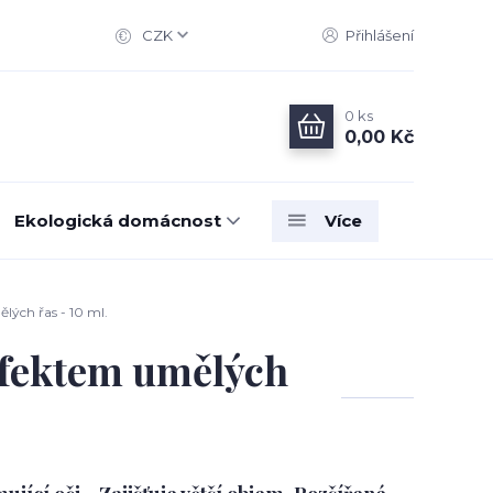
CZK
Přihlášení
0
ks
0,00 Kč
Ekologická domácnost
Více
lých řas - 10 ml.
efektem umělých