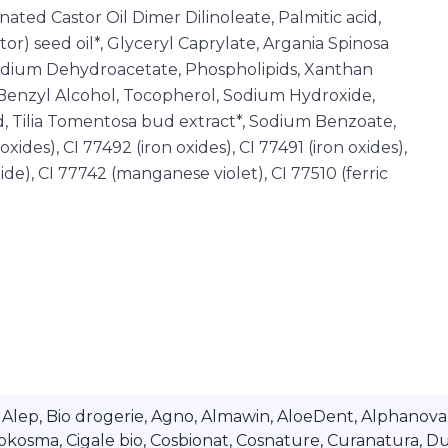
ated Castor Oil Dimer Dilinoleate, Palmitic acid,
r) seed oil*, Glyceryl Caprylate, Argania Spinosa
 Sodium Dehydroacetate, Phospholipids, Xanthan
Benzyl Alcohol, Tocopherol, Sodium Hydroxide,
id, Tilia Tomentosa bud extract*, Sodium Benzoate,
xides), CI 77492 (iron oxides), CI 77491 (iron oxides),
ide), CI 77742 (manganese violet), CI 77510 (ferric
lep, Bio drogerie, Agno, Almawin, AloeDent, Alphanova, Al
okosma, Cigale bio, Cosbionat, Cosnature, Curanatura, Du