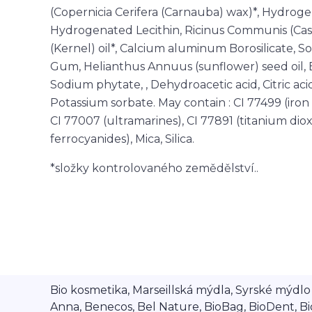
(Copernicia Cerifera (Carnauba) wax)*, Hydrogen
Hydrogenated Lecithin, Ricinus Communis (Casto
(Kernel) oil*, Calcium aluminum Borosilicate,
Gum, Helianthus Annuus (sunflower) seed oil, 
Sodium phytate, , Dehydroacetic acid, Citric ac
Potassium sorbate. May contain : CI 77499 (iron o
CI 77007 (ultramarines), CI 77891 (titanium diox
ferrocyanides), Mica, Silica.
*složky kontrolovaného zemědělství..
Bio kosmetika, Marseillská mýdla, Syrské mýdlo A
Anna, Benecos, Bel Nature, BioBag, BioDent, Bi