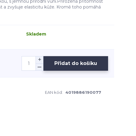
ou, s jemnou přírodní vůní.Přirozená přítomnost
st a zvyšuje elasticitu kůže. Kromě toho pomáhá
Skladem
Přidat do košíku
EAN kód:
4019886190077