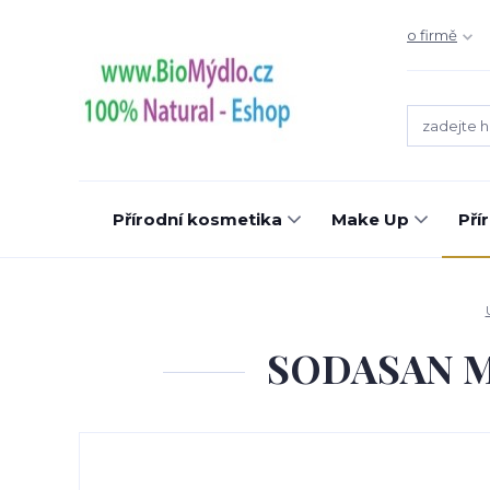
o firmě
Přírodní kosmetika
Make Up
Pří
SODASAN Mýd