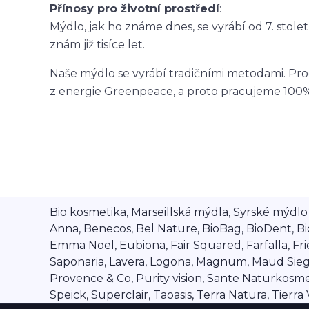
Přínosy pro životní prostředí
:
Mýdlo, jak ho známe dnes, se vyrábí od 7. století
znám již tisíce let.
Naše mýdlo se vyrábí tradičními metodami. Pr
z energie Greenpeace, a proto pracujeme 100%
Bio kosmetika, Marseillská mýdla, Syrské mýdlo A
Anna, Benecos, Bel Nature, BioBag, BioDent, Bi
Emma Noël, Eubiona, Fair Squared, Farfalla, Frien
Saponaria, Lavera, Logona, Magnum, Maud Siegel,
Provence & Co, Purity vision, Sante Naturkosmet
Speick, Superclair, Taoasis, Terra Natura, Tierr