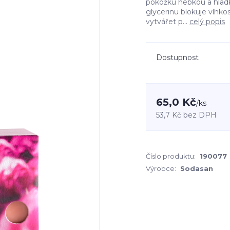
pokožku hebkou a hladk
glycerinu blokuje vlhko
vytvářet p...
celý popis
Dostupnost
65,0 Kč
/
ks
53,7 Kč
bez DPH
Číslo produktu:
190077
Výrobce:
Sodasan