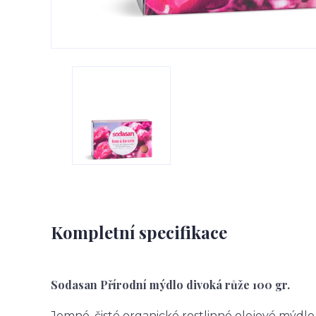
Kompletní specifikace
Sodasan Přírodní mýdlo divoká růže 100 gr.
Jemné, čisté organické rostlinné olejové mýdl