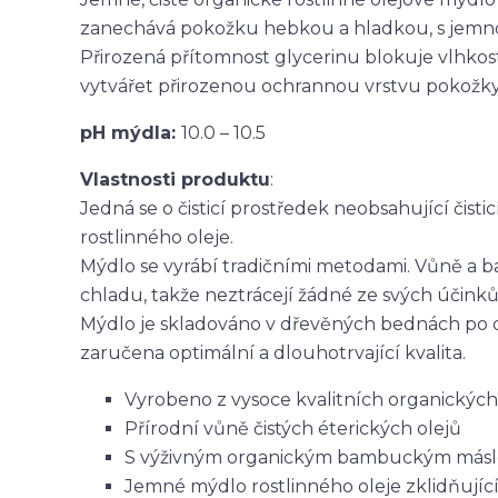
zanechává pokožku hebkou a hladkou, s jemno
Přirozená přítomnost glycerinu blokuje vlhkos
vytvářet přirozenou ochrannou vrstvu pokožky
pH mýdla:
10.0 – 10.5
Vlastnosti produktu
:
Jedná se o čisticí prostředek neobsahující čist
rostlinného oleje.
Mýdlo se vyrábí tradičními metodami. Vůně a 
chladu, takže neztrácejí žádné ze svých účinků
Mýdlo je skladováno v dřevěných bednách po 
zaručena optimální a dlouhotrvající kvalita.
Vyrobeno z vysoce kvalitních organických 
Přírodní vůně čistých éterických olejů
S výživným organickým bambuckým más
Jemné mýdlo rostlinného oleje zklidňujíc