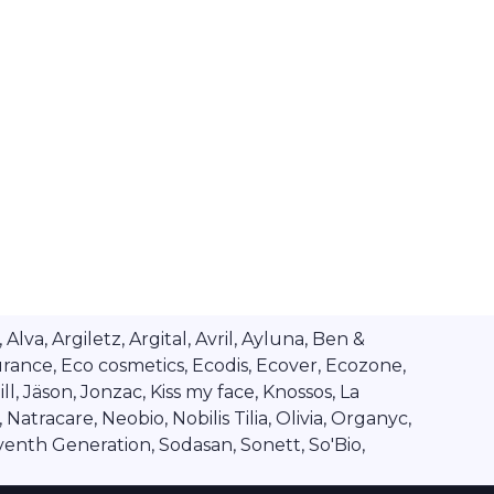
va, Argiletz, Argital, Avril, Ayluna, Ben &
rance, Eco cosmetics, Ecodis, Ecover, Ecozone,
l, Jäson, Jonzac, Kiss my face, Knossos, La
tracare, Neobio, Nobilis Tilia, Olivia, Organyc,
venth Generation, Sodasan, Sonett, So'Bio,