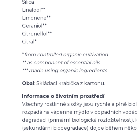
Silica
Linalool**
Limonene**
Geraniol**
Citronellol**
Citral*
*
from controlled organic cultivation
** as component of essential oils
*** made using organic ingredients
Obal
: Skládací krabička z kartonu.
Informace o životním prostředí
:
Všechny rostlinné složky jsou rychle a plně bi
rozpadá na vápenné mýdlo v odpadních vodách, 
degradací (primární biologická rozložitelnost).
(sekundární biodegradace) dojde během někol