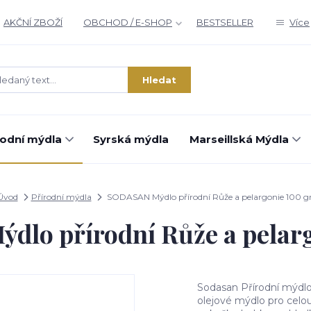
AKČNÍ ZBOŽÍ
OBCHOD / E-SHOP
BESTSELLER
Více
Hledat
rodní mýdla
Syrská mýdla
Marseillská Mýdla
Úvod
Přírodní mýdla
SODASAN Mýdlo přírodní Růže a pelargonie 100 gr
lo přírodní Růže a pelarg
Sodasan Přírodní mýdlo 
olejové mýdlo pro celo