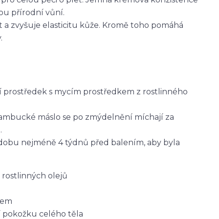
u přírodní vůní.
t a zvyšuje elasticitu kůže. Kromě toho pomáhá
.
icí prostředek s mycím prostředkem z rostlinného
bambucké máslo se po zmýdelnění míchají za
.
dobu nejméně 4 týdnů před balením, aby byla
rostlinných olejů
lem
í pokožku celého těla