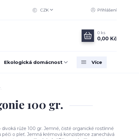
CZK
Přihlášení
0
ks
0,00 Kč
Ekologická domácnost
Více
.
onie 100 gr.
divoká růže 100 gr. Jemné, čisté organické rostlinné
u péči o pleť. Jemná krémová konzistence zanechává