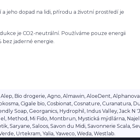
 a jeho dopad na lidi, přírodu a životní prostředí je
odukce je CO2-neutrální. Používáme pouze energii
 bez jaderné energie.
lep, Bio drogerie, Agno, Almawin, AloeDent, Alphanova, Al
okosma, Cigale bio, Cosbionat, Cosnature, Curanatura, Du
dly Soap, Georganics, Hydrophil, Indus Valley, Jack N 'Jil
 Method, Mi Fido, Montbrun, Mystická mýdlárna, Najel, Na
ik, Saryane, Saloos, Savon du Midi, Savonnerie Scala, Se
a Verde, Urtekram, Yalia, Yaweco, Weda, Westlab.