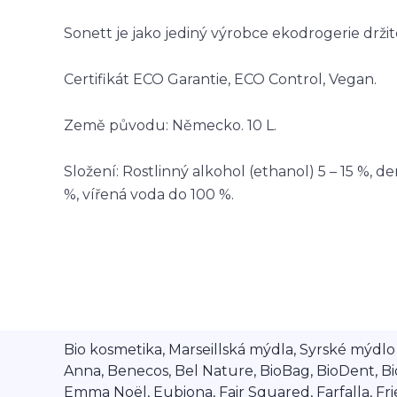
Sonett je jako jediný výrobce ekodrogerie drži
Certifikát ECO Garantie, ECO Control, Vegan.
Země původu: Německo. 10 L.
Složení: Rostlinný alkohol (ethanol) 5 – 15 %, de
%, vířená voda do 100 %.
Bio kosmetika, Marseillská mýdla, Syrské mýdlo A
Anna, Benecos, Bel Nature, BioBag, BioDent, Bi
Emma Noël, Eubiona, Fair Squared, Farfalla, Frien