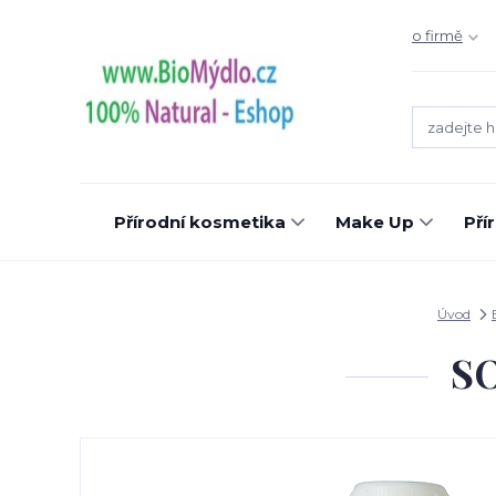
o firmě
Přírodní kosmetika
Make Up
Pří
Úvod
SO