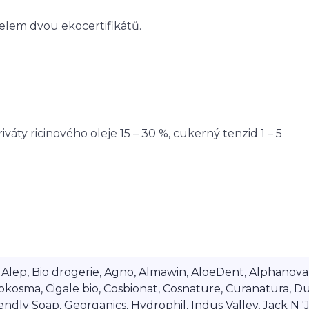
telem dvou ekocertifikátů.
riváty ricinového oleje 15 – 30 %, cukerný tenzid 1 – 5
lep, Bio drogerie, Agno, Almawin, AloeDent, Alphanova, Al
okosma, Cigale bio, Cosbionat, Cosnature, Curanatura, Du
dly Soap, Georganics, Hydrophil, Indus Valley, Jack N 'Jil