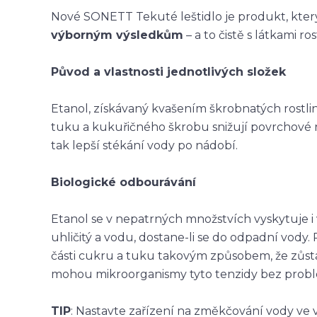
Nové SONETT Tekuté leštidlo je produkt, který
výborným výsledkům
– a to čistě s látkami r
Původ a vlastnosti jednotlivých složek
Etanol, získávaný kvašením škrobnatých rostli
tuku a kukuřičného škrobu snižují povrchové 
tak lepší stékání vody po nádobí.
Biologické odbourávání
Etanol se v nepatrných množstvích vyskytuje i 
uhličitý a vodu, dostane-li se do odpadní vody
části cukru a tuku takovým způsobem, že zůst
mohou mikroorganismy tyto tenzidy bez probl
TIP
: Nastavte zařízení na změkčování vody ve 