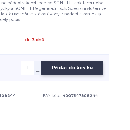
na nádobí v kombinaci se SONETT Tabletami nebo
ky a SONETT Regenerační solí. Speciální složení ze
látek usnadňuje stékání vody z nádobí a zamezuje
celý popis
do 3 dnů
Přidat do košíku
 308244
EAN kód:
4007547308244