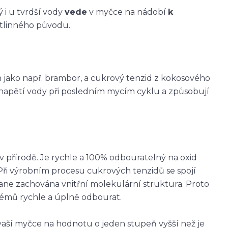
 i u tvrdší vody
vede
v myčce na nádobí
k
ostlinného původu.
n jako např. brambor, a cukrový tenzid z kokosového
napětí vody při posledním mycím cyklu a způsobují
v přírodě. Je rychle a 100% odbouratelný na oxid
. Při výrobním procesu cukrových tenzidů se spojí
ane zachována vnitřní molekulární struktura. Proto
émů rychle a úplně odbourat.
vaší myčce na hodnotu o jeden stupeň vyšší než je