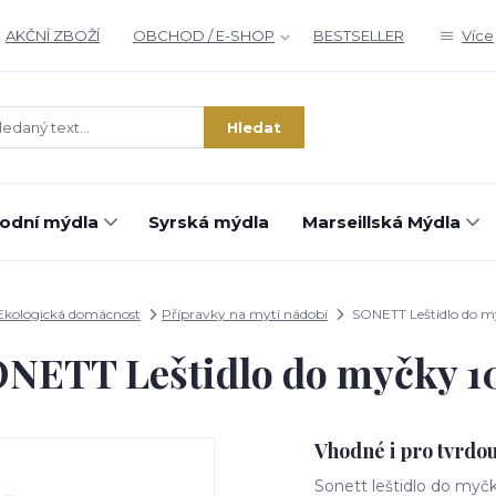
AKČNÍ ZBOŽÍ
OBCHOD / E-SHOP
BESTSELLER
Více
Hledat
rodní mýdla
Syrská mýdla
Marseillská Mýdla
Ekologická domácnost
Přípravky na mytí nádobí
SONETT Leštidlo do m
NETT Leštidlo do myčky 1
Vhodné i pro tvrdo
Sonett leštidlo do myč