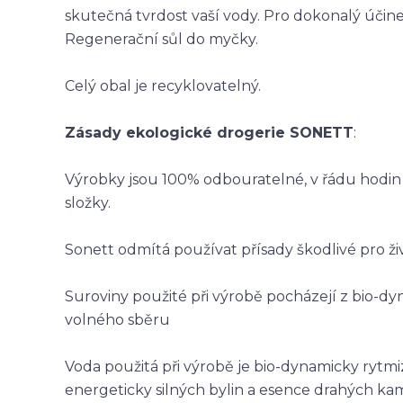
skutečná tvrdost vaší vody. Pro dokonalý úči
Regenerační sůl do myčky.
Celý obal je recyklovatelný.
Zásady ekologické drogerie SONETT
:
Výrobky jsou 100% odbouratelné, v řádu hodin a
složky.
Sonett odmítá používat přísady škodlivé pro živ
Suroviny použité při výrobě pocházejí z bio-
volného sběru
Voda použitá při výrobě je bio-dynamicky rytm
energeticky silných bylin a esence drahých k