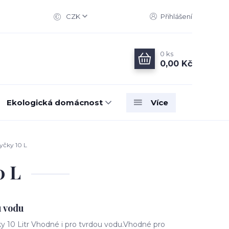
CZK
Přihlášení
0
ks
0,00 Kč
Ekologická domácnost
Více
yčky 10 L
0 L
u vodu
ky 10 Litr Vhodné i pro tvrdou vodu.Vhodné pro