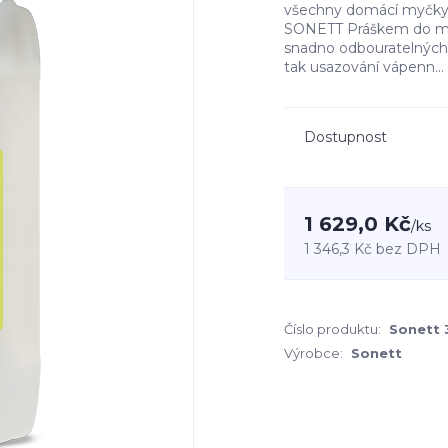
všechny domácí myčky 
SONETT Práškem do myč
snadno odbouratelných 
tak usazování vápenn...
Dostupnost
1 629,0 Kč
/
ks
1 346,3 Kč
bez DPH
Číslo produktu:
Sonett
Výrobce:
Sonett