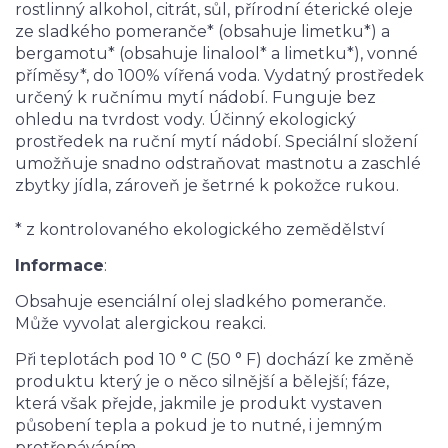
rostlinný alkohol, citrát, sůl, přírodní éterické oleje
ze sladkého pomeranče* (obsahuje limetku*) a
bergamotu* (obsahuje linalool* a limetku*), vonné
příměsy*, do 100% vířená voda. Vydatný prostředek
určený k ručnímu mytí nádobí. Funguje bez
ohledu na tvrdost vody. Účinný ekologický
prostředek na ruční mytí nádobí. Speciální složení
umožňuje snadno odstraňovat mastnotu a zaschlé
zbytky jídla, zároveň je šetrné k pokožce rukou.
* z kontrolovaného ekologického zemědělství
Informace
:
Obsahuje esenciální olej sladkého pomeranče.
Může vyvolat alergickou reakci.
Při teplotách pod 10 ° C (50 ° F) dochází ke změně
produktu který je o něco silnější a bělejší; fáze,
která však přejde, jakmile je produkt vystaven
působení tepla a pokud je to nutné, i jemným
protřepáváním.