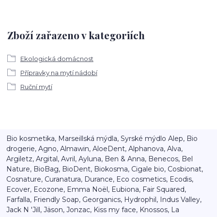
Zboží zařazeno v kategoriích
Ekologická domácnost
Přípravky na mytí nádobí
Ruční mytí
Bio kosmetika, Marseillská mýdla, Syrské mýdlo Alep, Bio
drogerie, Agno, Almawin, AloeDent, Alphanova, Alva,
Argiletz, Argital, Avril, Ayluna, Ben & Anna, Benecos, Bel
Nature, BioBag, BioDent, Biokosma, Cigale bio, Cosbionat,
Cosnature, Curanatura, Durance, Eco cosmetics, Ecodis,
Ecover, Ecozone, Emma Noël, Eubiona, Fair Squared,
Farfalla, Friendly Soap, Georganics, Hydrophil, Indus Valley,
Jack N 'Jill, Jäson, Jonzac, Kiss my face, Knossos, La