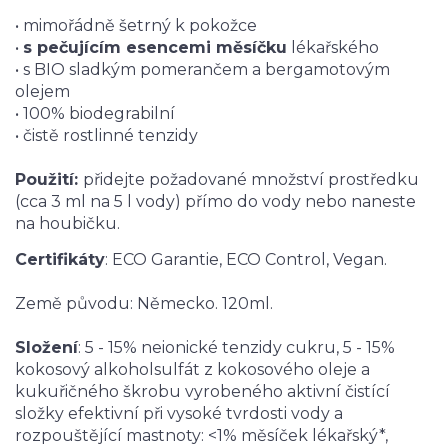
• mimořádně šetrný k pokožce
•
s pečujícím esencemi měsíčku
lékařského
• s BIO sladkým pomerančem a bergamotovým
olejem
• 100% biodegrabilní
• čistě rostlinné tenzidy
Použití:
přidejte požadované množství prostředku
(cca 3 ml na 5 l vody) přímo do vody nebo naneste
na houbičku.
Certifikáty
: ECO Garantie, ECO Control, Vegan.
Země původu: Německo. 120ml.
Složení
: 5 - 15% neionické tenzidy cukru, 5 - 15%
kokosový alkoholsulfát z kokosového oleje a
kukuřičného škrobu vyrobeného aktivní čistící
složky efektivní při vysoké tvrdosti vody a
rozpouštějící mastnoty: <1% měsíček lékařský*,