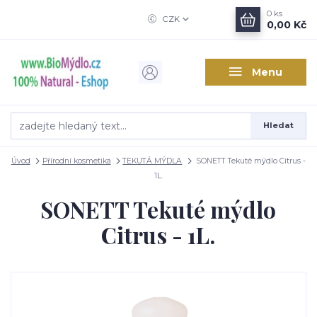
0
ks
CZK
0,00 Kč
Menu
Hledat
Úvod
Přírodní kosmetika
TEKUTÁ MÝDLA
SONETT Tekuté mýdlo Citrus -
1L.
SONETT Tekuté mýdlo
Citrus - 1L.