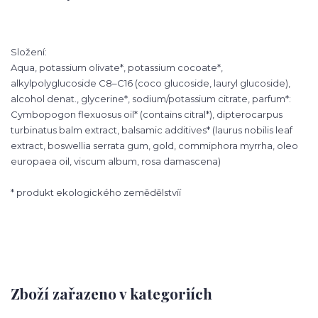
Složení:
Aqua, potassium olivate*, potassium cocoate*,
alkylpolyglucoside C8–C16 (coco glucoside, lauryl glucoside),
alcohol denat., glycerine*, sodium/potassium citrate, parfum*:
Cymbopogon flexuosus oil* (contains citral*), dipterocarpus
turbinatus balm extract, balsamic additives* (laurus nobilis leaf
extract, boswellia serrata gum, gold, commiphora myrrha, oleo
europaea oil, viscum album, rosa damascena)
* produkt ekologického zemědělstvíí
Zboží zařazeno v kategoriích