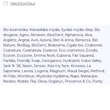
TEKUTÁ MÝDLA
Bio kosmetika, Marseillská mýdla, Syrské mýdlo Alep, Bio
drogerie, Agno, Almawin, AloeDent, Alphanova, Alva,
Argiletz, Argital, Avril, Ayluna, Ben & Anna, Benecos, Bel
Nature, BioBag, BioDent, Biokosma, Cigale bio, Cosbionat,
Cosnature, Curanatura, Durance, Eco cosmetics, Ecodis,
Ecover, Ecozone, Emma Noël, Eubiona, Fair Squared,
Farfalla, Friendly Soap, Georganics, Hydrophil, Indus Valley,
Jack N 'Jill, Jäson, Jonzac, Kiss my face, Knossos, La
Saponaria, Lavera, Logona, Magnum, Maud Siegel, Method,
Mi Fido, Montbrun, Mystická mýdlárna, Najel, Natracare,
Neobio, Nobilis Tilia, Olivia, Organyc, Provence & Co, Purity
vision, Sante Naturkosmetik, Saryane, Saloos, Savon du Midi,
Savonnerie Scala, Seventh Generation, Sodasan, Sonett,
So'Bio, Speick, Superclair, Taoasis, Terra Natura, Tierra Verde,
Urtekram, Yalia, Yaweco, Weda, Westlab.