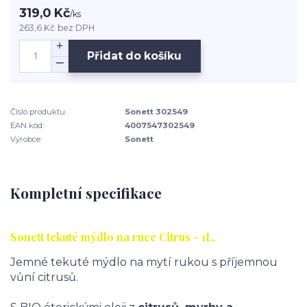
319,0 Kč
/
ks
263,6 Kč
bez DPH
Přidat do košíku
Číslo produktu:
Sonett 302549
EAN kód:
4007547302549
Výrobce:
Sonett
Kompletní specifikace
Sonett tekuté mýdlo na ruce Citrus - 1L.
Jemné tekuté mýdlo na mytí rukou s příjemnou
vůní citrusů.