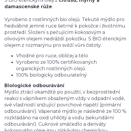
S BIO éterickými oleji z
citrusů, myrhy a
damascenské růže
.
Vyrobeno z rostlinných bio olejů. Tekuté mýdlo pro
hedvábně jemné ruce šetrné k pokožce i životnímu
prostředí. Složení s pečujícím kokosovým a
olivovým olejem nedráždí pokožku. S BIO éterickým
olejem z rozmarýnu pro svěží vůni čistoty.
Vhodné pro ruce, obličej a tělo
Vyrobeno ze 100% certifikovaných
organických rostlinných olejů
100% biologicky odbouratelný
Biologické odbourávání
Mýdlo ztrácí okamžitě po použití, v bezprostřední
reakci s vápníkem obsaženým vždy v odpadní vodě,
své vlastností snižující povrchové napětí (primární
odbourávání). Vápenaté mýdlo je následně ze 100 %
rozkládáno na oxid uhličitý a vodu (sekundární
odbourávání). Cukrové smáčedlo a deriváty
kokosového oleje jsou získávány chemickou