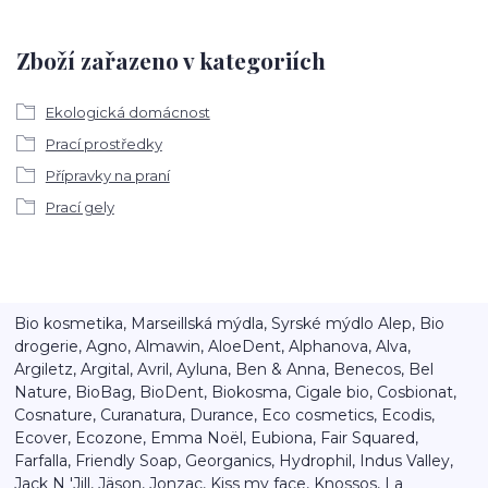
Zboží zařazeno v kategoriích
Ekologická domácnost
Prací prostředky
Přípravky na praní
Prací gely
Bio kosmetika, Marseillská mýdla, Syrské mýdlo Alep, Bio
drogerie, Agno, Almawin, AloeDent, Alphanova, Alva,
Argiletz, Argital, Avril, Ayluna, Ben & Anna, Benecos, Bel
Nature, BioBag, BioDent, Biokosma, Cigale bio, Cosbionat,
Cosnature, Curanatura, Durance, Eco cosmetics, Ecodis,
Ecover, Ecozone, Emma Noël, Eubiona, Fair Squared,
Farfalla, Friendly Soap, Georganics, Hydrophil, Indus Valley,
Jack N 'Jill, Jäson, Jonzac, Kiss my face, Knossos, La