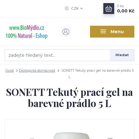
0
ks
CZK
0,00 Kč
Menu
Hledat
Úvod
Ekologická domácnost
SONETT Tekutý prací gel na barevné prádlo 5
L
SONETT Tekutý prací gel na
barevné prádlo 5 L