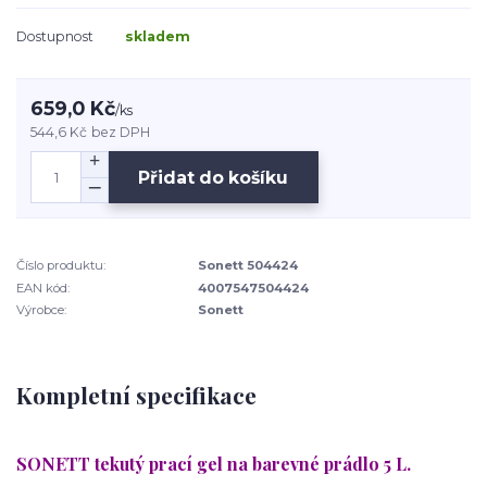
Dostupnost
skladem
659,0 Kč
/
ks
544,6 Kč
bez DPH
Přidat do košíku
Číslo produktu:
Sonett 504424
EAN kód:
4007547504424
Výrobce:
Sonett
Kompletní specifikace
SONETT tekutý prací gel na barevné prádlo 5 L.