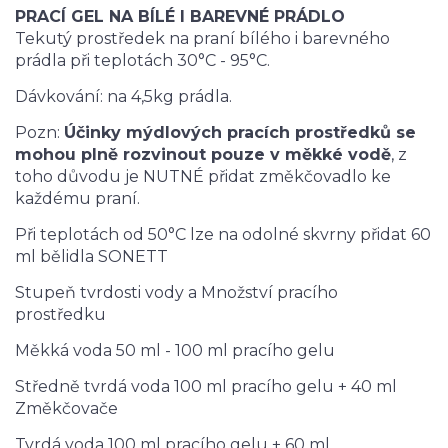
PRACÍ GEL NA BÍLÉ I BAREVNÉ PRÁDLO
Tekutý prostředek na praní bílého i barevného
prádla při teplotách 30°C - 95°C.
Dávkování: na 4,5kg prádla.
Pozn:
Účinky mýdlových pracích prostředků se
mohou plně rozvinout pouze v měkké vodě
, z
toho důvodu je NUTNÉ přidat změkčovadlo ke
každému praní.
Při teplotách od 50°C lze na odolné skvrny přidat 60
ml bělidla SONETT
Stupeň tvrdosti vody a Množství pracího
prostředku
Měkká voda 50 ml - 100 ml pracího gelu
Středně tvrdá voda 100 ml pracího gelu + 40 ml
Změkčovače
Tvrdá voda 100 ml pracího gelu + 60 ml