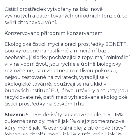
Čisticí prostředek vytvořený na bázi nově
vyvinutých a patentovaných přírodních tenzidů, se
svěží citronovou vůní.
Konzervováno přírodním konzervantem.
Ekologické čisticí, mycí a prací prostředky SONETT,
jsou vyrobené na rostlinné a minerální bázi,
neobsahují složky pocházející z ropy, mají minimální
vliv na vodní život, jsou rychle a úplně biologicky
rozložitelné, jsou vhodné pro citlivou pokožku,
nejsou testované na zvířatech, vyrábějí se v
ekologické továrně, používají se na úklid v
budovách institucí EU, láhve, uzávěry a etikety jsou
recyklovatelné, patří mezi vyhledávané ekologické
čisticí prostředky na českém trhu.
Složení:
5 - 15% deriváty kokosového oleje, 5 - 15%
cukerné tenzidy, méně jak 1% olej z pomerančové
kůry, méně jak 1% esenciální olej z citrónové trávy*
(obsahuje citral*), méně jak 1% citrát, méně jak 1%