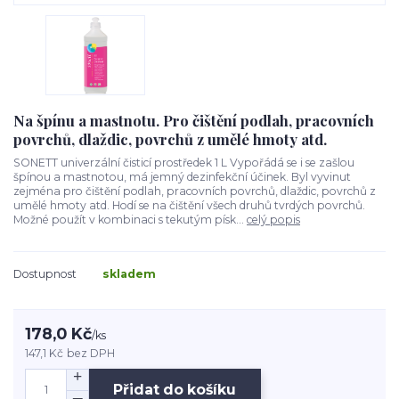
Na špínu a mastnotu. Pro čištění podlah, pracovních
povrchů, dlaždic, povrchů z umělé hmoty atd.
SONETT univerzální čisticí prostředek 1 L Vypořádá se i se zašlou
špínou a mastnotou, má jemný dezinfekční účinek. Byl vyvinut
zejména pro čištění podlah, pracovních povrchů, dlaždic, povrchů z
umělé hmoty atd. Hodí se na čištění všech druhů tvrdých povrchů.
Možné použít v kombinaci s tekutým písk...
celý popis
Dostupnost
skladem
178,0 Kč
/
ks
147,1 Kč
bez DPH
Přidat do košíku