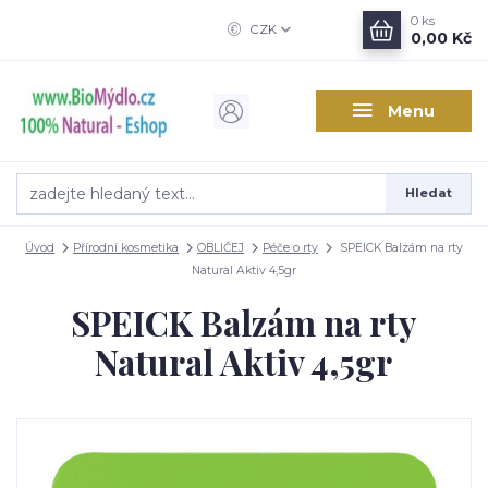
0
ks
CZK
0,00 Kč
Menu
Hledat
Úvod
Přírodní kosmetika
OBLIČEJ
Péče o rty
SPEICK Balzám na rty
Natural Aktiv 4,5gr
SPEICK Balzám na rty
Natural Aktiv 4,5gr