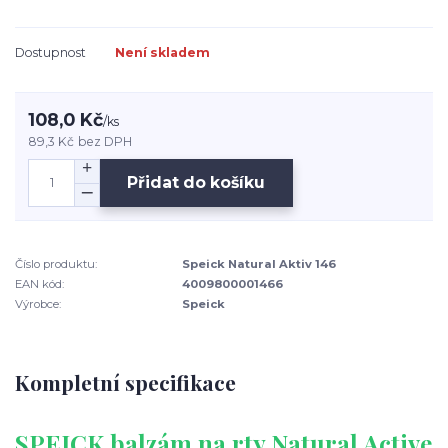
Dostupnost
Není skladem
108,0 Kč
/
ks
89,3 Kč
bez DPH
Přidat do košíku
Číslo produktu:
Speick Natural Aktiv 146
EAN kód:
4009800001466
Výrobce:
Speick
Kompletní specifikace
SPEICK balzám na rty Natural Active