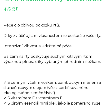
4,5 gr
Péče o o citlivou pokožku rtů.
Díky zvláčňujícím vlastnostem se postará o vaše rty.
Intenzivní vlhkost a udržitelná péče.
Balzám na rty poskytuje suchým, citlivým rtům
výraznou plnost díky vybraným přírodním složkám.
✓ S cenným včelím voskem, bambuckým máslem a
slunečnicovým olejem (vše z certifikovaného
ekologického zemědělství)
✓ S vitamínem F a vitamínem E
✓ S čistými esenciálními oleji, jako je pomeranč, růže