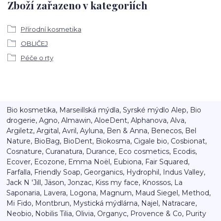
Zboží zařazeno v kategoriích
Přírodní kosmetika
OBLIČEJ
Péče o rty
Bio kosmetika, Marseillská mýdla, Syrské mýdlo Alep, Bio
drogerie, Agno, Almawin, AloeDent, Alphanova, Alva,
Argiletz, Argital, Avril, Ayluna, Ben & Anna, Benecos, Bel
Nature, BioBag, BioDent, Biokosma, Cigale bio, Cosbionat,
Cosnature, Curanatura, Durance, Eco cosmetics, Ecodis,
Ecover, Ecozone, Emma Noël, Eubiona, Fair Squared,
Farfalla, Friendly Soap, Georganics, Hydrophil, Indus Valley,
Jack N 'Jill, Jäson, Jonzac, Kiss my face, Knossos, La
Saponaria, Lavera, Logona, Magnum, Maud Siegel, Method,
Mi Fido, Montbrun, Mystická mýdlárna, Najel, Natracare,
Neobio, Nobilis Tilia, Olivia, Organyc, Provence & Co, Purity