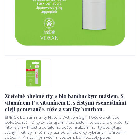
Zřetelně ohebné rty, s bio bambuckým máslem, S
vitamínem F a vitamínem E, s čistými esenciálními
oleji pomeranče, růže a vanilky bourbon.
SPEICK balzám na rty Natural Active 4,5 gr Péče o o citlivou
pokožku rtů. Díky zvláčňujícím vlastnostem se postará o vaše rty.
Intenzivní vlhkost a udržitelná péče. Balzám na rty poskytuje
suchým, citlivým rtům výraznou plnost díky vybraným přírodním
složkám. ✓ S cenným včelím voskem, bamb...
celý popis