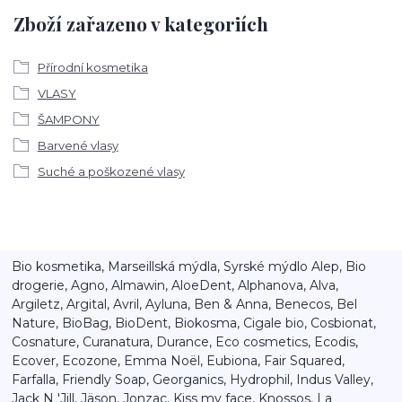
Zboží zařazeno v kategoriích
Přírodní kosmetika
VLASY
ŠAMPONY
Barvené vlasy
Suché a poškozené vlasy
Bio kosmetika, Marseillská mýdla, Syrské mýdlo Alep, Bio
drogerie, Agno, Almawin, AloeDent, Alphanova, Alva,
Argiletz, Argital, Avril, Ayluna, Ben & Anna, Benecos, Bel
Nature, BioBag, BioDent, Biokosma, Cigale bio, Cosbionat,
Cosnature, Curanatura, Durance, Eco cosmetics, Ecodis,
Ecover, Ecozone, Emma Noël, Eubiona, Fair Squared,
Farfalla, Friendly Soap, Georganics, Hydrophil, Indus Valley,
Jack N 'Jill, Jäson, Jonzac, Kiss my face, Knossos, La