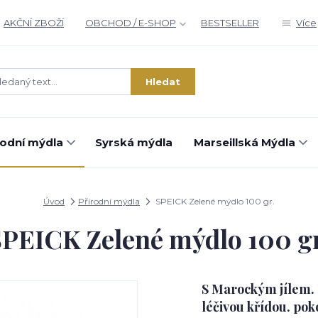
AKČNÍ ZBOŽÍ
OBCHOD / E-SHOP
BESTSELLER
Více
Hledat
rodní mýdla
Syrská mýdla
Marseillská Mýdla
Úvod
Přírodní mýdla
SPEICK Zelené mýdlo 100 gr.
PEICK Zelené mýdlo 100 g
S Marockým jílem. U
léčivou křídou. pok