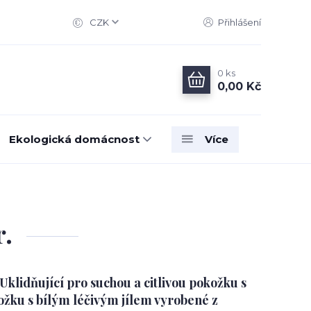
CZK
Přihlášení
0
ks
0,00 Kč
Ekologická domácnost
Více
r.
klidňující pro suchou a citlivou pokožku s
ožku s bílým léčivým jílem vyrobené z