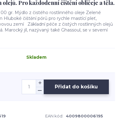
olejů. Pro každodenní čištění obličeje a těla.
0 gr. Mýdlo z čistého rostlinného oleje Zelené
Hluboké čištění pórů pro rychle mastící pleť,
vou zemí Základní péče z čistých rostlinných olejů
ná. Marocký jíl, nazývaný také Ghassoul, se v severní
Skladem
Přidat do košíku
619
EAN kód:
4009800006195