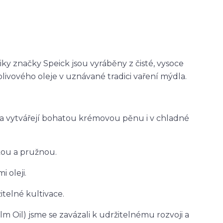
iky značky Speick jsou vyráběny z čisté, vysoce
livového oleje v uznávané tradici vaření mýdla.
a vytvářejí bohatou krémovou pěnu i v chladné
kou a pružnou.
 oleji.
telné kultivace.
 Oil) jsme se zavázali k udržitelnému rozvoji a