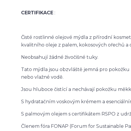
CERTIFIKACE
:
Čisté rostlinné olejové mýdla z přírodní kosmet
kvalitního oleje z palem, kokosových ořechů a o
Neobsahují žádné živočišné tuky.
Tato mýdla jsou obzvláště jemná pro pokožku 
nebo vlažné vodě.
Jsou hluboce čistící a nechávají pokožku měk
S hydratačním voskovým krémem a esenciálními
S palmovým olejem s certifikátem RSPO z udrži
Členem fóra FONAP (Forum for Sustainable Palm