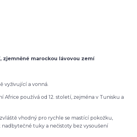
leť, zjemněné marockou lávovou zemí
ě vyživující a vonná.
í Africe používá od 12. století, zejména v Tunisku a
i zvláště vhodný pro rychle se mastící pokožku,
t nadbytečné tuky a nečistoty bez vysoušení