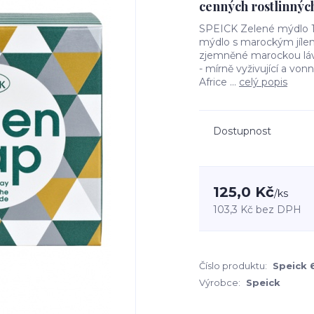
cenných rostlinných 
SPEICK Zelené mýdlo 10
mýdlo s marockým jílem 
zjemněné marockou lávo
- mírně vyživující a von
Africe ...
celý popis
Dostupnost
125,0 Kč
/
ks
103,3 Kč
bez DPH
Číslo produktu:
Speick 
Výrobce:
Speick