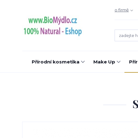
o firmě
Přírodní kosmetika
Make Up
Pří
S