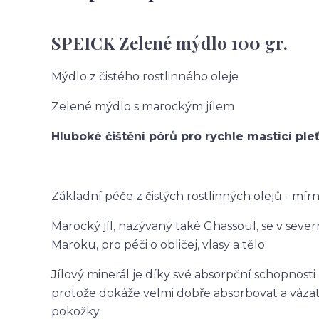
SPEICK Zelené mýdlo 100 gr.
Mýdlo z čistého rostlinného oleje
Zelené mýdlo s marockým jílem
Hluboké čištění pórů pro rychle mastící p
Základní péče z čistých rostlinných olejů - mírn
Marocký jíl, nazývaný také Ghassoul, se v severn
Maroku, pro péči o obličej, vlasy a tělo.
Jílový minerál je díky své absorpční schopnost
protože dokáže velmi dobře absorbovat a váza
pokožky.