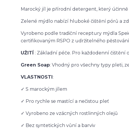
Marocký jíl je přírodní detergent, který účinn
Zelené mýdlo nabízí hluboké čištění pórů a zd
Vyrobeno podle tradiční receptury mýdla Spe
certifikovaným RSPO z udržitelného pěstování, 
UŽITÍ
: Základní péče. Pro každodenní čištění ob
Green Soap
: Vhodný pro všechny typy pleti, z
VLASTNOSTI
:
✓ S marockým jílem
✓ Pro rychle se mastící a nečistou pleť
✓ Vyrobeno ze vzácných rostlinných olejů
✓ Bez syntetických vůní a barviv