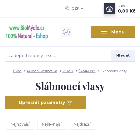
0
ks
CZK
0,00 Kč
Menu
Hledat
Úvod
Přírodní kosmetika
VLASY
ŠAMPONY
Slábnoucí vlasy
Slábnoucí vlasy
Upřesnit parametry
Nejnovější
Nejlevnější
Nejdražší