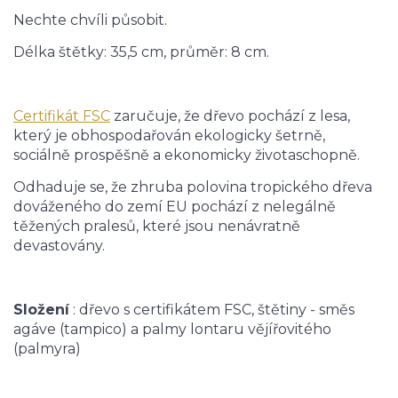
Nechte chvíli působit.
Délka štětky: 35,5 cm, průměr: 8 cm.
Certifikát FSC
zaručuje, že dřevo pochází z lesa,
který je obhospodařován ekologicky šetrně,
sociálně prospěšně a ekonomicky životaschopně.
Odhaduje se, že zhruba polovina tropického dřeva
dováženého do zemí EU pochází z nelegálně
těžených pralesů, které jsou nenávratně
devastovány.
Složení
: dřevo s certifikátem FSC,
štětiny - směs
agáve (tampico) a palmy lontaru vějířovitého
(palmyra)