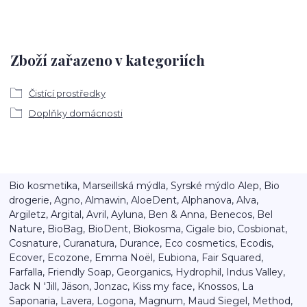
Zboží zařazeno v kategoriích
Čistící prostředky
Doplňky domácnosti
Bio kosmetika, Marseillská mýdla, Syrské mýdlo Alep, Bio
drogerie, Agno, Almawin, AloeDent, Alphanova, Alva,
Argiletz, Argital, Avril, Ayluna, Ben & Anna, Benecos, Bel
Nature, BioBag, BioDent, Biokosma, Cigale bio, Cosbionat,
Cosnature, Curanatura, Durance, Eco cosmetics, Ecodis,
Ecover, Ecozone, Emma Noël, Eubiona, Fair Squared,
Farfalla, Friendly Soap, Georganics, Hydrophil, Indus Valley,
Jack N 'Jill, Jäson, Jonzac, Kiss my face, Knossos, La
Saponaria, Lavera, Logona, Magnum, Maud Siegel, Method,