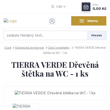
0
ks
CZK
0,00 Kč
Menu
Hledat
Úvod
Ekologická domácnost
Čistící prostředky
TIERRA VERDE Dřevěná
štětka na WC - 1 ks
TIERRA VERDE Dřevěná
štětka na WC - 1 ks