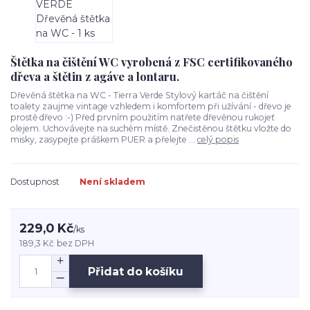
Štětka na čištění WC vyrobená z FSC certifikovaného
dřeva a štětin z agáve a lontaru.
Dřevěná štětka na WC - Tierra Verde Stylový kartáč na čištění
toalety zaujme vintage vzhledem i komfortem při užívání - dřevo je
prostě dřevo :-) Před prvním použitím natřete dřevěnou rukojeť
olejem. Uchovávejte na suchém místě. Znečistěnou štětku vložte do
misky, zasypejte práškem PUER a přelejte ...
celý popis
Dostupnost
Není skladem
229,0 Kč
/
ks
189,3 Kč
bez DPH
Přidat do košíku