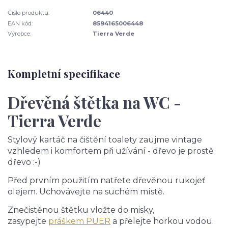
Číslo produktu:
06440
EAN kód:
8594165006448
Výrobce:
Tierra Verde
Kompletní specifikace
Dřevěná štětka na WC -
Tierra Verde
Stylový kartáč na čištění toalety zaujme vintage
vzhledem i komfortem při užívání - dřevo je prostě
dřevo :-)
Před prvním použitím natřete dřevěnou rukojeť
olejem. Uchovávejte na suchém místě.
Znečistěnou štětku vložte do misky,
zasypejte
práškem PUER
a přelejte horkou vodou.