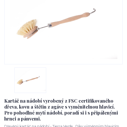
Kartáč na nádobí vyrobený z FSC certifikovaného
dřeva, kovu a štětin z agáve s vyměnitelnou hlavicí.
Pro pohodlné mytí nádobí, poradí si i s připálenými
hrnci a pánvemi.
Dřevěný kartáč na nádobí - Tierra Verde Díky výměnným hlavicím