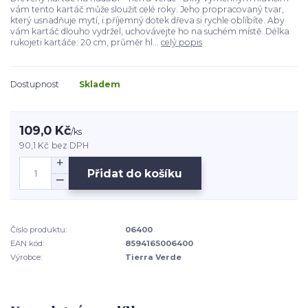
vám tento kartáč může sloužit celé roky. Jeho propracovaný tvar,
který usnadňuje mytí, i příjemný dotek dřeva si rychle oblíbíte. Aby
vám kartáč dlouho vydržel, uchovávejte ho na suchém místě. Délka
rukojeti kartáče: 20 cm, průměr hl...
celý popis
Dostupnost
Skladem
109,0 Kč
/
ks
90,1 Kč
bez DPH
Přidat do košíku
Číslo produktu:
06400
EAN kód:
8594165006400
Výrobce:
Tierra Verde