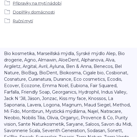
Přípravky na mytí nádobí
Doplňky domácnosti
Ruční mytí
Bio kosmetika, Marseillská mýdla, Syrské mýdlo Alep, Bio
drogerie, Agno, Almawin, AloeDent, Alphanova, Alva,
Argiletz, Argital, Avril, Ayluna, Ben & Anna, Benecos, Bel
Nature, BioBag, BioDent, Biokosma, Cigale bio, Cosbionat,
Cosnature, Curanatura, Durance, Eco cosmetics, Ecodis,
Ecover, Ecozone, Emma Noël, Eubiona, Fair Squared,
Farfalla, Friendly Soap, Georganics, Hydrophil, Indus Valley,
Jack N 'Jill, Jäson, Jonzac, Kiss my face, Knossos, La
Saponaria, Lavera, Logona, Magnum, Maud Siegel, Method,
Mi Fido, Montbrun, Mystická mýdlárna, Najel, Natracare,
Neobio, Nobilis Tilia, Olivia, Organyc, Provence & Co, Purity
vision, Sante Naturkosmetik, Saryane, Saloos, Savon du Midi,
Savonnerie Scala, Seventh Generation, Sodasan, Sonett,
So'Bio, Speick, Superclair, Taoasis, Terra Natura, Tierra Verde,