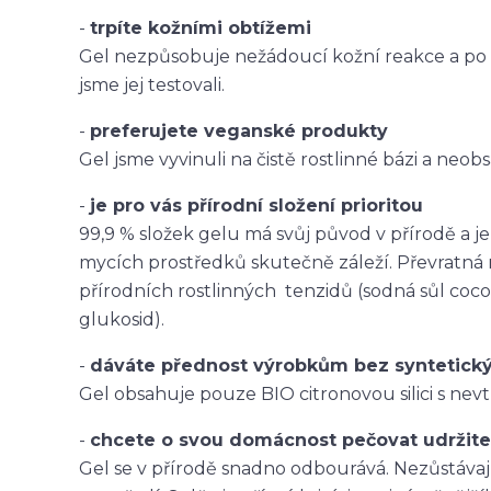
-
trpíte kožními obtížemi
Gel nezpůsobuje nežádoucí kožní reakce a po 
jsme jej testovali.
-
preferujete veganské produkty
Gel jsme vyvinuli na čistě rostlinné bázi a neo
-
je pro vás přírodní složení prioritou
99,9 % složek gelu má svůj původ v přírodě a j
mycích prostředků skutečně záleží. Převratná
přírodních rostlinných tenzidů (sodná sůl coco
glukosid).
-
dáváte přednost výrobkům bez syntetick
Gel obsahuje pouze BIO citronovou silici s nevt
-
chcete o svou domácnost pečovat udrži
Gel se v přírodě snadno odbourává. Nezůstávaj