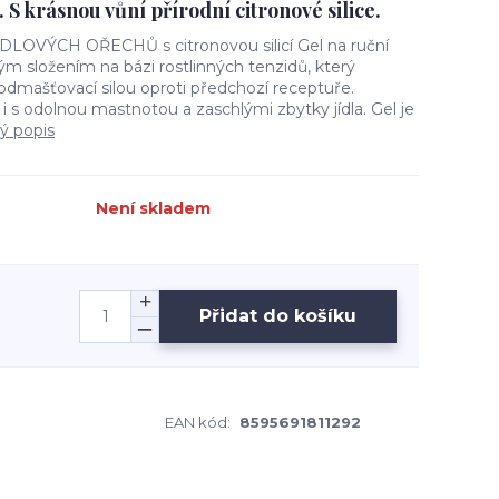
 S krásnou vůní přírodní citronové silice.
OVÝCH OŘECHŮ s citronovou silicí Gel na ruční
m složením na bázi rostlinných tenzidů, který
odmašťovací silou oproti předchozí receptuře.
 i s odolnou mastnotou a zaschlými zbytky jídla. Gel je
lý popis
Není skladem
Přidat do košíku
EAN kód:
8595691811292