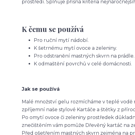
prostředí. Splňuje přísná kritéria nejnáročnějš
K čemu se používá
Pro ruční mytí nádobí.
K šetrnému mytí ovoce a zeleniny.
Pro odstranění mastných skvrn na prádle.
K odmaštění povrchů v celé domácnosti.
Jak se používá
Malé množství gelu rozmícháme v teplé vodě 
zpříjemní naše stylové Kartáče a štětky z příro
Po omytí ovoce či zeleniny prostředek důkladn
znečištěním vám pomůže Dřevěný kartáč na ze
Před ošetřením mastných skvrn zejména na pr