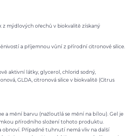
 z mýdlových ořechů v biokvalitě získaný
ivostí a příjemnou vůní z přírodní citronové silice.
 aktivní látky, glycerol, chlorid sodný,
ová, GLDA, citronová silice v biokvalitě (Citrus
hne a mění barvu (nažloutlá se mění na bílou). Gel je
ámkou přírodního složení tohoto produktu.
va obnoví. Případné tuhnutí nemá vliv na další