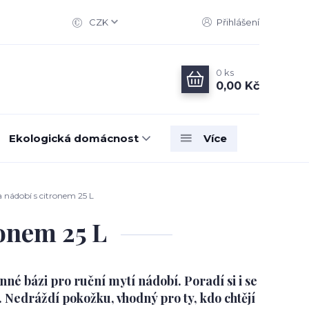
CZK
Přihlášení
0
ks
0,00 Kč
Ekologická domácnost
Více
nádobí s citronem 25 L
onem 25 L
nné bázi pro ruční mytí nádobí. Poradí si i se
 Nedráždí pokožku, vhodný pro ty, kdo chtějí