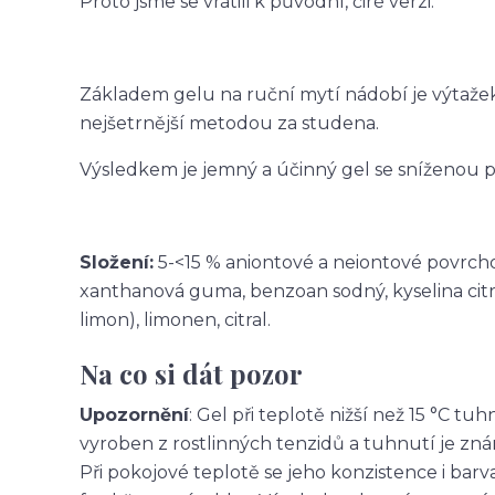
Proto jsme se vrátili k původní, čiré verzi.
Základem gelu na ruční mytí nádobí je výtažek
nejšetrnější metodou za studena.
Výsledkem je jemný a účinný gel se sníženou pěn
Složení:
5-<15 % aniontové a neiontové povrchově
xanthanová guma, benzoan sodný, kyselina citron
limon), limonen, citral.
Na co si dát pozor
Upozornění
: Gel při teplotě nižší než 15 °C tu
vyroben z rostlinných tenzidů a tuhnutí je zn
Při pokojové teplotě se jeho konzistence i bar