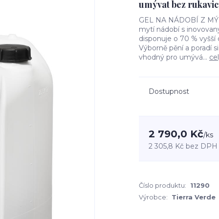
umývat bez rukavic.
GEL NA NÁDOBÍ Z MÝDL
mytí nádobí s inovovaný
disponuje o 70 % vyšší 
Výborně pění a poradí si
vhodný pro umývá...
ce
Dostupnost
2 790,0 Kč
/
ks
2 305,8 Kč
bez DPH
Číslo produktu:
11290
Výrobce:
Tierra Verde