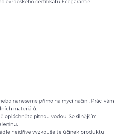
ího evropského certifikátu Ecogarantie.
nebo naneseme přímo na mycí náčiní. Práci vám
dních materiálů.
ě opláchněte pitnou vodou. Se silnějším
leninu.
ádle nejdříve vyzkoušejte účinek produktu