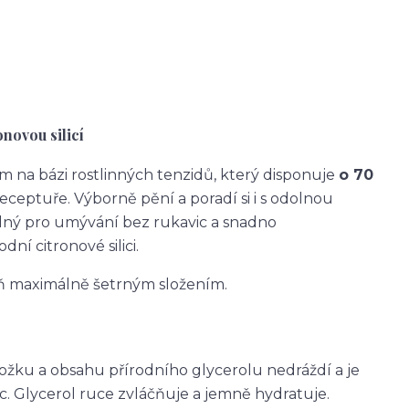
ovou silicí
m na bázi rostlinných tenzidů, který disponuje
o 70
eceptuře. Výborně pění a poradí si i s odolnou
odný pro umývání bez rukavic a snadno
ní citronové silici.
ň maximálně šetrným složením.
ožku a obsahu přírodního glycerolu nedráždí a je
c. Glycerol ruce zvláčňuje a jemně hydratuje.