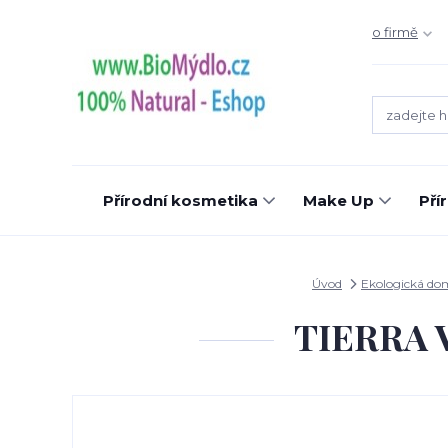
o firmě
Přírodní kosmetika
Make Up
Pří
Úvod
Ekologická do
TIERRA V