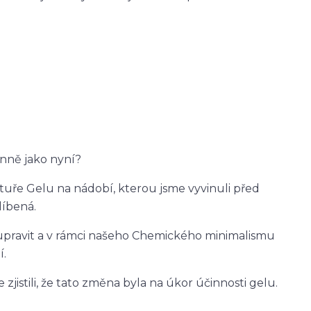
inně jako nyní?
tuře Gelu na nádobí, kterou jsme vyvinuli před
líbená.
 upravit a v rámci našeho Chemického minimalismu
í.
jistili, že tato změna byla na úkor účinnosti gelu.