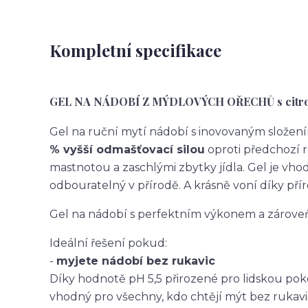
Kompletní specifikace
GEL NA NÁDOBÍ Z MÝDLOVÝCH OŘECHŮ s citron
Gel na ruční mytí nádobí s inovovaným složení
% vyšší odmašťovací silou
oproti předchozí r
mastnotou a zaschlými zbytky jídla. Gel je vh
odbouratelný v přírodě. A krásně voní díky přírod
Gel na nádobí s perfektním výkonem a zárove
Ideální řešení pokud:
-
myjete nádobí bez rukavic
Díky hodnotě pH 5,5 přirozené pro lidskou pok
vhodný pro všechny, kdo chtějí mýt bez rukavi