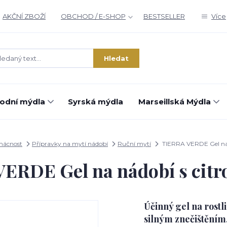
AKČNÍ ZBOŽÍ
OBCHOD / E-SHOP
BESTSELLER
Více
Hledat
rodní mýdla
Syrská mýdla
Marseillská Mýdla
mácnost
Přípravky na mytí nádobí
Ruční mytí
TIERRA VERDE Gel na 
ERDE Gel na nádobí s citr
Účinný gel na rostli
silným znečištěním.