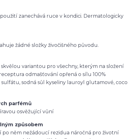
použití zanechává ruce v kondici. Dermatologicky
bsahuje žádné složky živočišného původu.
e skvělou variantou pro všechny, kterým na složení
 receptura odmašťování opřená o sílu 100%
 sulfátu, sodná sůl kyseliny lauroyl glutamové, coco
ých parfémů
íravou osvěžující vůní
telným způsobem
í po něm nežádoucí rezidua náročná pro životní