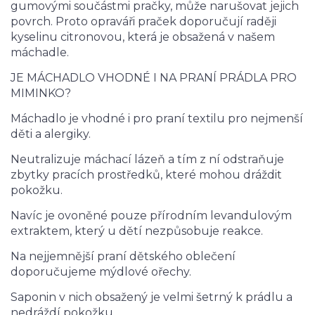
gumovými součástmi pračky, může narušovat jejich
povrch. Proto opraváři praček doporučují raději
kyselinu citronovou, která je obsažená v našem
máchadle.
JE MÁCHADLO VHODNÉ I NA PRANÍ PRÁDLA PRO
MIMINKO?
Máchadlo je vhodné i pro praní textilu pro nejmenší
děti a alergiky.
Neutralizuje máchací lázeň a tím z ní odstraňuje
zbytky pracích prostředků, které mohou dráždit
pokožku.
Navíc je ovoněné pouze přírodním levandulovým
extraktem, který u dětí nezpůsobuje reakce.
Na nejjemnější praní dětského oblečení
doporučujeme mýdlové ořechy.
Saponin v nich obsažený je velmi šetrný k prádlu a
nedráždí pokožku.