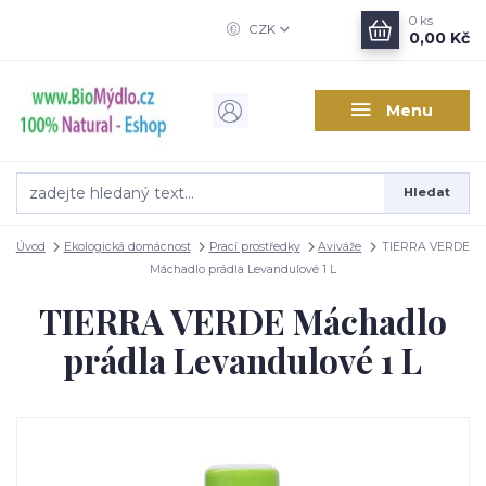
0
ks
CZK
0,00 Kč
Menu
Hledat
Úvod
Ekologická domácnost
Prací prostředky
Aviváže
TIERRA VERDE
Máchadlo prádla Levandulové 1 L
TIERRA VERDE Máchadlo
prádla Levandulové 1 L