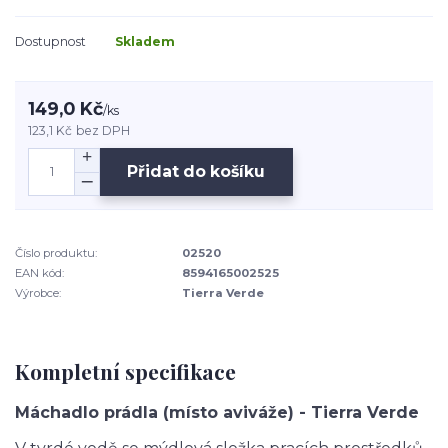
Dostupnost
Skladem
149,0 Kč
/
ks
123,1 Kč
bez DPH
Přidat do košíku
Číslo produktu:
02520
EAN kód:
8594165002525
Výrobce:
Tierra Verde
Kompletní specifikace
Máchadlo prádla (místo aviváže) - Tierra Verde