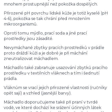
mnohem prostupnější než pokožka dospělých.
Přirozené pH povrchu lidské kůže je totiž kyselé (pH
4-6), pokožka se tak chrání před množením
mikroorganismů.
Oproti tomu mýdlo, prací soda a jiné prací
prostředky jsou zásadité.
Nevymáchané zbytky pracích prostředků v prádle
proto dráždí kůži a je dobré je při máchání
zneutralizovat máchadlem.
Máchadlo také zabraňuje usazování zbytků pracího
prostředku v textilních vláknech a tím i šednutí
prádla.
Vláknům se vrací jejich přirozené vlastnosti (ručníky
opět sají) a vzhled (jasnější barvy).
Máchadlo doporučujeme také při praní v tvrdé
vodě, ve které dochází ke srážení účinných látek