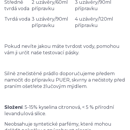
Středně
2 uzávěry/60ml
3 uzávěry/90ml
tvrdá voda
přípravku
přípravku
Tvrdá voda
3 uzávěry/90ml
4 uzávěry/120ml
přípravku
přípravku
Pokud nevíte jakou máte tvrdost vody, pomohou
vám ji určit naše testovací pásky.
Silně znečistěné prádlo doporučujeme předem
namočit do přípravku PUER, skvrny a nečistoty před
praním ošetřete žlučovým mýdlem.
Složení
: 5-15% kyselina citronová, < 5 % přírodní
levandulová silice.
Neobsahuje syntetické parfémy, které mohou