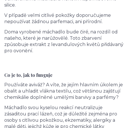
silice.
V případě velmi citlivé pokožky doporučujeme
nepoužívat žádnou parfemaci, ani přírodní.
Doma vyrobené máchadlo bude čiré, na rozdíl od
našeho, které je narůžovělé. Toto zbarvení
způsobuje extrakt z levandulových květů přidávaný
pro ovonění.
Co je to, jak to funguje
Používáte aviváž? A víte, že jejím hlavním úkolem je
obalit a uhladit vlákna textilu, což většinou zajišťují
chemikálie doplněné umělými barvivy a parfémy?
Máchadlo svou kyselou reakcí neutralizuje
zásaditou prací lázeň, což je důležité zejména pro
osoby s citlivou pokožkou, ekzematiky, alergiky a
malé děti, jejichž kůže je pro chemické látky