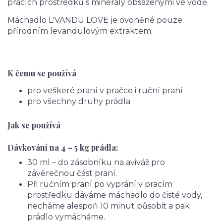
pracích prostředků s minerály obsaženými ve vodě.
Máchadlo L'VANDU LOVE je ovoněné pouze
přírodním levandulovým extraktem.
K čemu se používá
pro veškeré praní v pračce i ruční praní
pro všechny druhy prádla
Jak se používá
Dávkování na 4 – 5 kg prádla:
30 ml – do zásobníku na aviváž pro
závěrečnou část praní.
Při ručním praní po vyprání v pracím
prostředku dáváme máchadlo do čisté vody,
necháme alespoň 10 minut působit a pak
prádlo vymácháme.