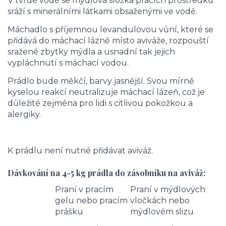
V tvrdé vodě se mýdlová složka pracích prostředků
sráží s minerálními látkami obsaženými ve vodě.
Máchadlo s příjemnou levandulovou vůní, které se
přidává do máchací lázně místo aviváže, rozpouští
sražené zbytky mýdla a usnadní tak jejich
vypláchnutí s máchací vodou.
Prádlo bude měkčí, barvy jasnější. Svou mírně
kyselou reakcí neutralizuje máchací lázeň, což je
důležité zejména pro lidi s citlivou pokožkou a
alergiky.
K prádlu není nutné přidávat aviváž.
Dávkování na 4-5 kg prádla do zásobníku na aviváž:
Praní v pracím
Praní v mýdlových
gelu nebo pracím
vločkách nebo
prášku
mýdlovém slizu