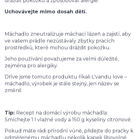
dráždit pokožku a způsobovat alergie.
Uchovávejte mimo dosah dětí.
Máchadlo zneutralizuje máchací lázeň a zajistí, aby
ve vašem prádle nezůstávaly zbytky pracích
prostředků, které mohou dráždit pokožku.
Jeho používání považujeme za velmi důležité,
zejména pro alergiky.
Dříve jsme tomuto produktu říkali L'vandu love –
máchadlo, výrobek je stále stejný, jen název se
změnil.
Tip:
Recept na domácí výrobu máchadla:
Smíchejte 1 l vlažné vody a 150 g kyseliny citronové.
Pokud máte rádi přírodní vůně, přidejte do pračky k
odměřenému máchadlu několik kapek libovolné