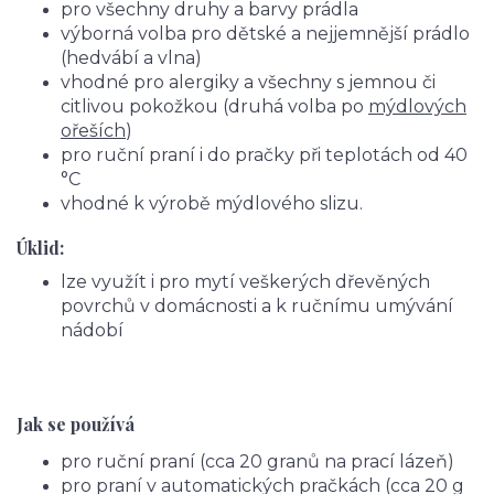
pro všechny druhy a barvy prádla
výborná volba pro dětské a nejjemnější prádlo
(hedvábí a vlna)
vhodné pro alergiky a všechny s jemnou či
citlivou pokožkou (druhá volba po
mýdlových
ořeších
)
pro ruční praní i do pračky při teplotách od 40
°C
vhodné k výrobě mýdlového slizu.
Úklid:
lze využít i pro mytí veškerých dřevěných
povrchů v domácnosti a k ručnímu umývání
nádobí
Jak se používá
pro ruční praní (cca 20 granů na prací lázeň)
pro praní v automatických pračkách (cca 20 g