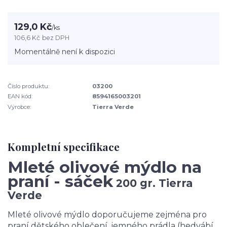
129,0 Kč
/
ks
106,6 Kč
bez DPH
Momentálně není k dispozici
Číslo produktu:
03200
EAN kód:
8594165003201
Výrobce:
Tierra Verde
Kompletní specifikace
Mleté olivové mýdlo na
praní - sáček
200 gr. Tierra
Verde
Mleté olivové mýdlo doporučujeme zejména pro
praní dětského oblečení, jemného prádla (hedvábí,