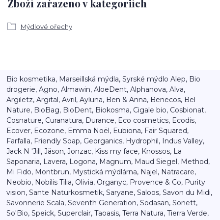
Zboží zařazeno v kategoriích
Mýdlové ořechy
Bio kosmetika, Marseillská mýdla, Syrské mýdlo Alep, Bio
drogerie, Agno, Almawin, AloeDent, Alphanova, Alva,
Argiletz, Argital, Avril, Ayluna, Ben & Anna, Benecos, Bel
Nature, BioBag, BioDent, Biokosma, Cigale bio, Cosbionat,
Cosnature, Curanatura, Durance, Eco cosmetics, Ecodis,
Ecover, Ecozone, Emma Noël, Eubiona, Fair Squared,
Farfalla, Friendly Soap, Georganics, Hydrophil, Indus Valley,
Jack N 'Jill, Jäson, Jonzac, Kiss my face, Knossos, La
Saponaria, Lavera, Logona, Magnum, Maud Siegel, Method,
Mi Fido, Montbrun, Mystická mýdlárna, Najel, Natracare,
Neobio, Nobilis Tilia, Olivia, Organyc, Provence & Co, Purity
vision, Sante Naturkosmetik, Saryane, Saloos, Savon du Midi,
Savonnerie Scala, Seventh Generation, Sodasan, Sonett,
So'Bio, Speick, Superclair, Taoasis, Terra Natura, Tierra Verde,