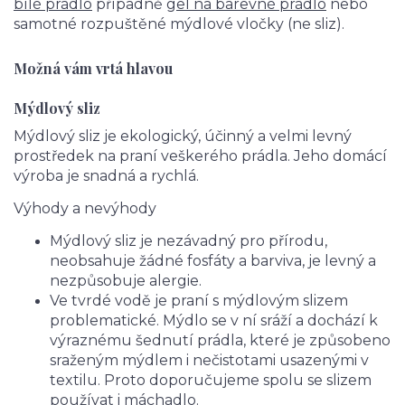
bílé prádlo
případně
gel na barevné prádlo
nebo
samotné rozpuštěné mýdlové vločky (ne sliz).
Možná vám vrtá hlavou
Mýdlový sliz
Mýdlový sliz je ekologický, účinný a velmi levný
prostředek na praní veškerého prádla. Jeho domácí
výroba je snadná a rychlá.
Výhody a nevýhody
Mýdlový sliz je nezávadný pro přírodu,
neobsahuje žádné fosfáty a barviva, je levný a
nezpůsobuje alergie.
Ve tvrdé vodě je praní s mýdlovým slizem
problematické. Mýdlo se v ní sráží a dochází k
výraznému šednutí prádla, které je způsobeno
sraženým mýdlem i nečistotami usazenými v
textilu. Proto doporučujeme spolu se slizem
používat i máchadlo.