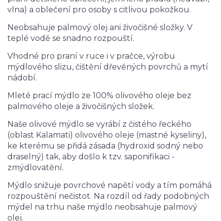
vlna) a oblečení pro osoby s citlivou pokožkou.
Neobsahuje palmový olej ani živočišné složky. V
teplé vodě se snadno rozpouští.
Vhodné pro praní v ruce i v pračce, výrobu
mýdlového slizu, čištění dřevěných povrchů a mytí
nádobí.
Mleté prací mýdlo ze 100% olivového oleje bez
palmového oleje a živočišných složek.
Naše olivové mýdlo se vyrábí z čistého řeckého
(oblast Kalamati) olivového oleje (mastné kyseliny),
ke kterému se přidá zásada (hydroxid sodný nebo
draselný) tak, aby došlo k tzv. saponifikaci -
zmýdlovatění.
Mýdlo snižuje povrchové napětí vody a tím pomáhá
rozpouštění nečistot. Na rozdíl od řady podobných
mýdel na trhu naše mýdlo neobsahuje palmový
olej.