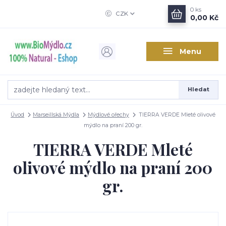
0
ks
CZK
0,00 Kč
Menu
Hledat
Úvod
Marseillská Mýdla
Mýdlové ořechy
TIERRA VERDE Mleté olivové
mýdlo na praní 200 gr.
TIERRA VERDE Mleté
olivové mýdlo na praní 200
gr.