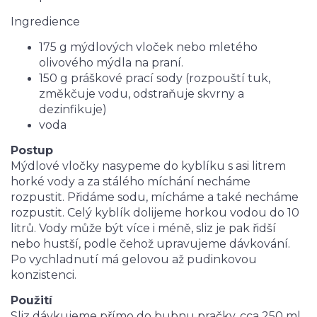
Ingredience
175 g mýdlových vloček nebo mletého
olivového mýdla na praní.
150 g práškové prací sody (rozpouští tuk,
změkčuje vodu, odstraňuje skvrny a
dezinfikuje)
voda
Postup
Mýdlové vločky nasypeme do kyblíku s asi litrem
horké vody a za stálého míchání necháme
rozpustit. Přidáme sodu, mícháme a také necháme
rozpustit. Celý kyblík dolijeme horkou vodou do 10
litrů. Vody může být více i méně, sliz je pak řidší
nebo hustší, podle čehož upravujeme dávkování.
Po vychladnutí má gelovou až pudinkovou
konzistenci.
Použití
Sliz dávkujeme přímo do bubnu pračky, cca 250 ml