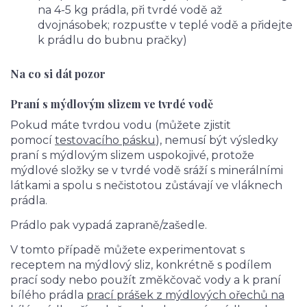
na 4-5 kg prádla, při tvrdé vodě až
dvojnásobek; rozpusťte v teplé vodě a přidejte
k prádlu do bubnu pračky)
Na co si dát pozor
Praní s mýdlovým slizem ve tvrdé vodě
Pokud máte tvrdou vodu (můžete zjistit
pomocí
testovacího pásku
), nemusí být výsledky
praní s mýdlovým slizem uspokojivé, protože
mýdlové složky se v tvrdé vodě sráží s minerálními
látkami a spolu s nečistotou zůstávají ve vláknech
prádla.
Prádlo pak vypadá zapraně/zašedle.
V tomto případě můžete experimentovat s
receptem na mýdlový sliz, konkrétně s podílem
prací sody nebo použít změkčovač vody a k praní
bílého prádla
prací prášek z mýdlových ořechů na