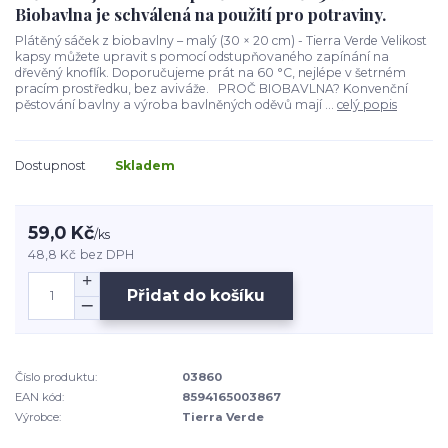
Biobavlna je schválená na použití pro potraviny.
Plátěný sáček z biobavlny – malý (30 × 20 cm) - Tierra Verde Velikost
kapsy můžete upravit s pomocí odstupňovaného zapínání na
dřevěný knoflík. Doporučujeme prát na 60 °C, nejlépe v šetrném
pracím prostředku, bez aviváže. PROČ BIOBAVLNA? Konvenční
pěstování bavlny a výroba bavlněných oděvů mají ...
celý popis
Dostupnost
Skladem
59,0 Kč
/
ks
48,8 Kč
bez DPH
Přidat do košíku
Číslo produktu:
03860
EAN kód:
8594165003867
Výrobce:
Tierra Verde