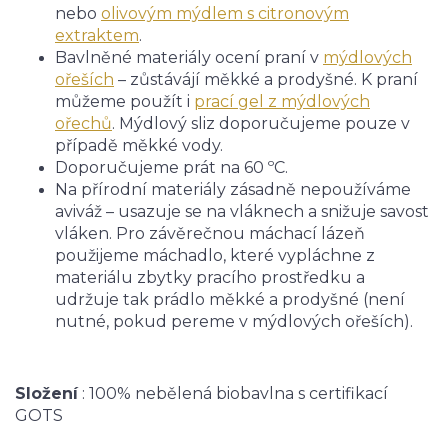
nebo
olivovým mýdlem s citronovým
extraktem
.
Bavlněné materiály ocení praní v
mýdlových
ořeších
– zůstávájí měkké a prodyšné. K praní
můžeme použít i
prací gel z mýdlových
ořechů
. Mýdlový sliz doporučujeme pouze v
případě měkké vody.
Doporučujeme prát na 60 ºC.
Na přírodní materiály zásadně nepoužíváme
aviváž – usazuje se na vláknech a snižuje savost
vláken. Pro závěrečnou máchací lázeň
použijeme máchadlo, které vypláchne z
materiálu zbytky pracího prostředku a
udržuje tak prádlo měkké a prodyšné (není
nutné, pokud pereme v mýdlových ořeších).
Složení
:
100% nebělená biobavlna s certifikací
GOTS