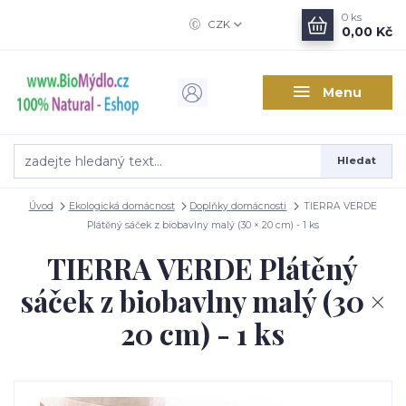
0
ks
CZK
0,00 Kč
Menu
Hledat
Úvod
Ekologická domácnost
Doplňky domácnosti
TIERRA VERDE
Plátěný sáček z biobavlny malý (30 × 20 cm) - 1 ks
TIERRA VERDE Plátěný
sáček z biobavlny malý (30 ×
20 cm) - 1 ks