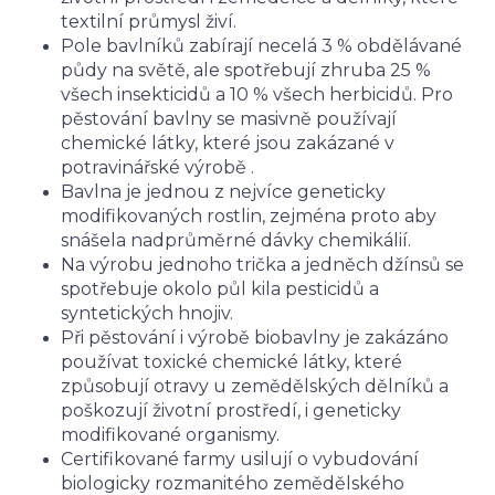
textilní průmysl živí.
Pole bavlníků zabírají necelá 3 % obdělávané
půdy na světě, ale spotřebují zhruba 25 %
všech insekticidů a 10 % všech herbicidů. Pro
pěstování bavlny se masivně používají
chemické látky, které jsou zakázané v
potravinářské výrobě .
Bavlna je jednou z nejvíce geneticky
modifikovaných rostlin, zejména proto aby
snášela nadprůměrné dávky chemikálií.
Na výrobu jednoho trička a jedněch džínsů se
spotřebuje okolo půl kila pesticidů a
syntetických hnojiv.
Při pěstování i výrobě biobavlny je zakázáno
používat toxické chemické látky, které
způsobují otravy u zemědělských dělníků a
poškozují životní prostředí, i geneticky
modifikované organismy.
Certifikované farmy usilují o vybudování
biologicky rozmanitého zemědělského