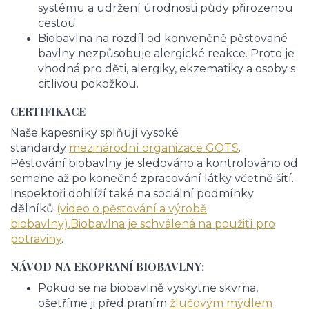
systému a udržení úrodnosti půdy přirozenou
cestou.
Biobavlna na rozdíl od konvenčně pěstované
bavlny nezpůsobuje alergické reakce. Proto je
vhodná pro děti, alergiky, ekzematiky a osoby s
citlivou pokožkou.
CERTIFIKACE
Naše kapesníky splňují vysoké
standardy
mezinárodní organizace GOTS
.
Pěstování biobavlny je sledováno a kontrolováno od
semene až po konečné zpracování látky včetně šití.
Inspektoři dohlíží také na sociální podmínky
dělníků
(video o pěstování a výrobě
biobavlny).
Biobavlna je schválená na použití pro
potraviny
.
NÁVOD NA EKOPRANÍ BIOBAVLNY:
Pokud se na biobavlně vyskytne skvrna,
ošetříme ji před praním
žlučovým mýdlem