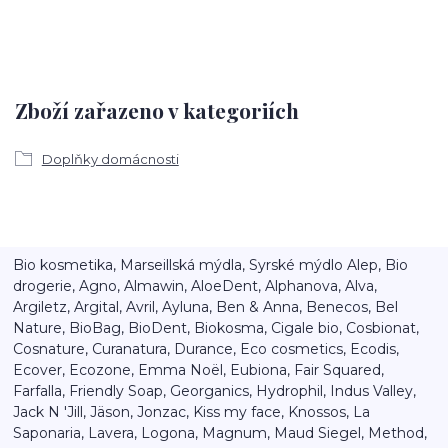
Zboží zařazeno v kategoriích
Doplňky domácnosti
Bio kosmetika, Marseillská mýdla, Syrské mýdlo Alep, Bio
drogerie, Agno, Almawin, AloeDent, Alphanova, Alva,
Argiletz, Argital, Avril, Ayluna, Ben & Anna, Benecos, Bel
Nature, BioBag, BioDent, Biokosma, Cigale bio, Cosbionat,
Cosnature, Curanatura, Durance, Eco cosmetics, Ecodis,
Ecover, Ecozone, Emma Noël, Eubiona, Fair Squared,
Farfalla, Friendly Soap, Georganics, Hydrophil, Indus Valley,
Jack N 'Jill, Jäson, Jonzac, Kiss my face, Knossos, La
Saponaria, Lavera, Logona, Magnum, Maud Siegel, Method,