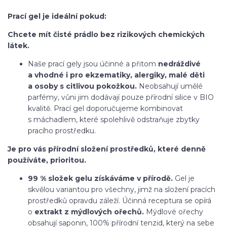
Prací gel je ideální pokud:
Chcete mít čisté prádlo bez rizikových chemických
látek.
Naše prací gely jsou účinné a přitom
nedráždivé
a vhodné i pro ekzematiky, alergiky, malé děti
a osoby s citlivou pokožkou.
Neobsahují umělé
parfémy, vůni jim dodávají pouze přírodní silice v BIO
kvalitě. Prací gel doporučujeme kombinovat
s máchadlem, které spolehlivě odstraňuje zbytky
pracího prostředku.
Je pro vás přírodní složení prostředků, které denně
používáte, prioritou.
99 % složek gelu získáváme v přírodě.
Gel je
skvělou variantou pro všechny, jimž na složení pracích
prostředků opravdu záleží. Účinná receptura se opírá
o
extrakt z mýdlových ořechů.
Mýdlové ořechy
obsahují saponin, 100% přírodní tenzid, který na sebe