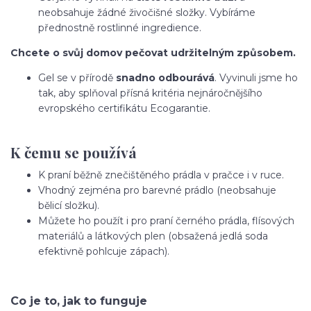
neobsahuje žádné živočišné složky. Vybíráme
přednostně rostlinné ingredience.
Chcete o svůj domov pečovat udržitelným způsobem.
Gel se v přírodě
snadno odbourává
. Vyvinuli jsme ho
tak, aby splňoval přísná kritéria nejnáročnějšího
evropského certifikátu Ecogarantie.
K čemu se používá
K praní běžně znečištěného prádla v pračce i v ruce.
Vhodný zejména pro barevné prádlo (neobsahuje
bělicí složku).
Můžete ho použít i pro praní černého prádla, flísových
materiálů a látkových plen (obsažená jedlá soda
efektivně pohlcuje zápach).
Co je to, jak to funguje