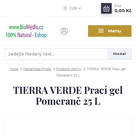
0
ks
CZK
0,00 Kč
Menu
Hledat
Úvod
Marseillská Mýdla
Mýdlové ořechy
TIERRA VERDE Prací gel
Pomeranč 25 L
TIERRA VERDE Prací gel
Pomeranč 25 L