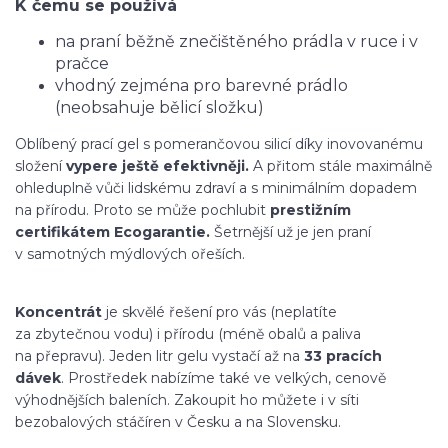
K čemu se používá
na praní běžně znečištěného prádla v ruce i v
pračce
vhodný zejména pro barevné prádlo
(neobsahuje bělicí složku)
Oblíbený prací gel s pomerančovou silicí díky inovovanému
složení
vypere ještě efektivněji.
A přitom stále maximálně
ohleduplně vůči lidskému zdraví a s minimálním dopadem
na přírodu. Proto se může pochlubit
prestižním
certifikátem Ecogarantie.
Šetrnější už je jen praní
v samotných mýdlových ořeších.
Koncentrát
je skvělé řešení pro vás (neplatíte
za zbytečnou vodu) i přírodu (méně obalů a paliva
na přepravu). Jeden litr gelu vystačí až na
33 pracích
dávek
. Prostředek nabízíme také ve velkých, cenově
výhodnějších baleních. Zakoupit ho můžete i v síti
bezobalových stáčíren v Česku a na Slovensku.