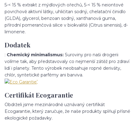
5-< 15 % extrakt z mýdlových ořechů, 5-< 15 % neiontové
povrchově aktivní látky, uhličitan sodný, chelatační činidlo
(GLDA), glycerol, benzoan sodný, xanthanová guma,
přírodní pomerančová silice v biokvalitě (Citrus sinensis), d-
limonene.
Dodatek
:
Chemický minimalismus:
Suroviny pro naši drogerii
volíme tak, aby představovaly co nejmenší zátěž pro zdraví
lidí i planety. Tento výrobek neobsahuje ropné deriváty,
chlór, syntetické parfémy ani barviva.
'
Certifikát Ecogarantie
Obdrželi jsme mezinárodně uznávaný certifikát
Ecogarantie, který zaručuje, že naše produkty splňují přísné
ekologické požadavky.