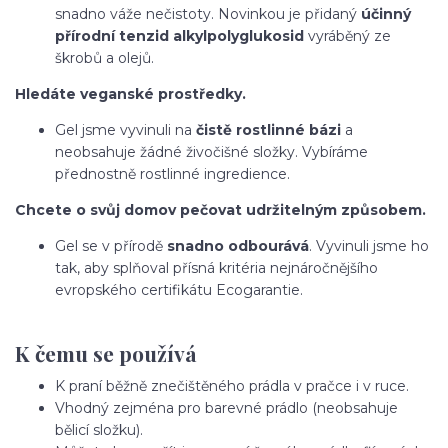
snadno váže nečistoty. Novinkou je přidaný
účinný
přírodní tenzid alkylpolyglukosid
vyráběný ze
škrobů a olejů.
Hledáte veganské prostředky.
Gel jsme vyvinuli na
čistě rostlinné bázi
a
neobsahuje žádné živočišné složky. Vybíráme
přednostně rostlinné ingredience.
Chcete o svůj domov pečovat udržitelným způsobem.
Gel se v přírodě
snadno odbourává
. Vyvinuli jsme ho
tak, aby splňoval přísná kritéria nejnáročnějšího
evropského certifikátu Ecogarantie.
K čemu se používá
K praní běžně znečištěného prádla v pračce i v ruce.
Vhodný zejména pro barevné prádlo (neobsahuje
bělicí složku).