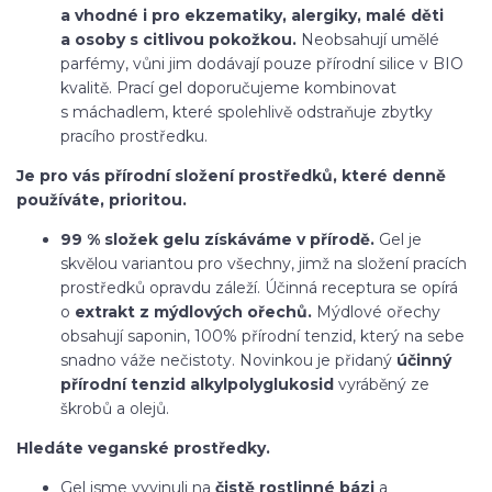
a vhodné i pro ekzematiky, alergiky, malé děti
a osoby s citlivou pokožkou.
Neobsahují umělé
parfémy, vůni jim dodávají pouze přírodní silice v BIO
kvalitě. Prací gel doporučujeme kombinovat
s máchadlem, které spolehlivě odstraňuje zbytky
pracího prostředku.
Je pro vás přírodní složení prostředků, které denně
používáte, prioritou.
99 % složek gelu získáváme v přírodě.
Gel je
skvělou variantou pro všechny, jimž na složení pracích
prostředků opravdu záleží. Účinná receptura se opírá
o
extrakt z mýdlových ořechů.
Mýdlové ořechy
obsahují saponin, 100% přírodní tenzid, který na sebe
snadno váže nečistoty. Novinkou je přidaný
účinný
přírodní tenzid alkylpolyglukosid
vyráběný ze
škrobů a olejů.
Hledáte veganské prostředky.
Gel jsme vyvinuli na
čistě rostlinné bázi
a