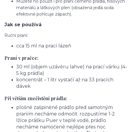
Můžete ho použít i pro praní černého prádla, flísových
materiálů a látkových plen (obsažená jedlá soda
efektivně pohlcuje zápach).
Jak se používá
Ruční praní:
cca 15 ml na prací lázeň
Praní v pračce:
30 ml (objem uzávěru lahve) na prací várku (4-
5 kg prádla)
koncentrát – 1 litr vystačí až na 33 pracích
dávek
Při větším znečistění prádla:
plošně zašpiněné prádlo před samotným
praním necháme odmočit: rozpustíme 1-2
lžíce prášku Puer v teplé vodě, prádlo
necháme namočené nejlépe přes noc