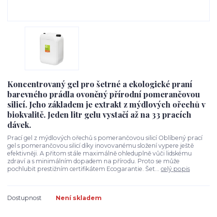
Koncentrovaný gel pro šetrné a ekologické praní
barevného prádla ovoněný přírodní pomerančovou
silicí. Jeho základem je extrakt z mýdlových ořechů v
biokvalitě. Jeden litr gelu vystačí až na 33 pracích
dávek.
Prací gel z mýdlových ořechů s pomerančovou silicí Oblíbený prací
gel s pomerančovou silicí díky inovovanému složení vypere ještě
efektivněji. A přitom stále maximálně ohleduplně vůči lidskému
zdraví a s minimálním dopadem na přírodu. Proto se může
pochlubit prestižním certifikátem Ecogarantie. Šet...
celý popis
Dostupnost
Není skladem