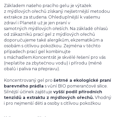
Základem našeho pracího gelu je výtažek
z mýdlových ořechů získaný nejšetrnější metodou
extrakce za studena.
Ohleduplnější k vašemu
zdraví i Planetě už je jen praní v
samotných mýdlových ořeších.
Na základě ohlasů
od zákazníků prací gel z mýdlových ořechů
doporučujeme také alergikům, ekzematikům a
osobám s citlivou pokožkou.
Zejména v těchto
případech prací gel kombinujte
s máchadlem.
Koncentrát je skvělé řešení pro vás
(neplatíte za zbytečnou vodu) i přírodu (méně
obalů i paliva na přepravu).
Koncentrovaný gel pro
šetrné a ekologické praní
barevného prádla
s vůní BIO pomerančové silice.
Silnější účinek zajišťuje
vyšší podíl přírodních
tenzidů a extraktu z mýdlových ořechů.
Vhodný
i pro nejmenší děti a osoby s citlivou pokožkou