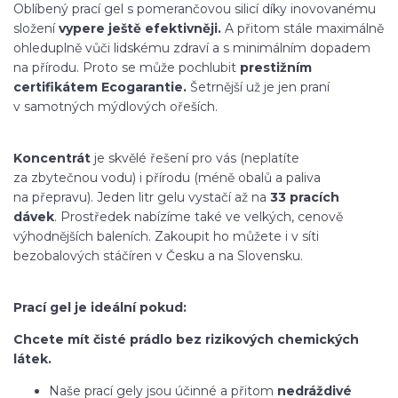
Oblíbený prací gel s pomerančovou silicí díky inovovanému
složení
vypere ještě efektivněji.
A přitom stále maximálně
ohleduplně vůči lidskému zdraví a s minimálním dopadem
na přírodu. Proto se může pochlubit
prestižním
certifikátem Ecogarantie.
Šetrnější už je jen praní
v samotných mýdlových ořeších.
Koncentrát
je skvělé řešení pro vás (neplatíte
za zbytečnou vodu) i přírodu (méně obalů a paliva
na přepravu). Jeden litr gelu vystačí až na
33 pracích
dávek
. Prostředek nabízíme také ve velkých, cenově
výhodnějších baleních. Zakoupit ho můžete i v síti
bezobalových stáčíren v Česku a na Slovensku.
Prací gel je ideální pokud:
Chcete mít čisté prádlo bez rizikových chemických
látek.
Naše prací gely jsou účinné a přitom
nedráždivé