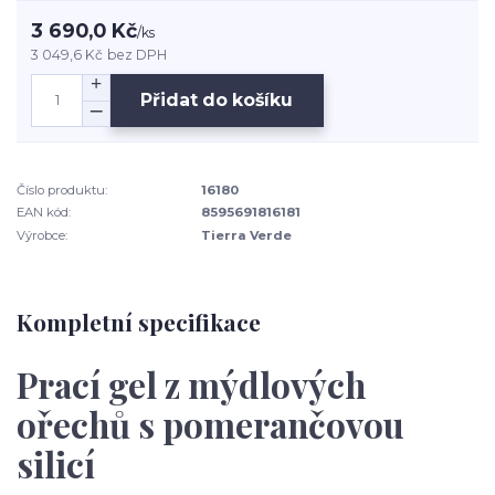
3 690,0 Kč
/
ks
3 049,6 Kč
bez DPH
Přidat do košíku
Číslo produktu:
16180
EAN kód:
8595691816181
Výrobce:
Tierra Verde
Kompletní specifikace
Prací gel z mýdlových
ořechů s pomerančovou
silicí