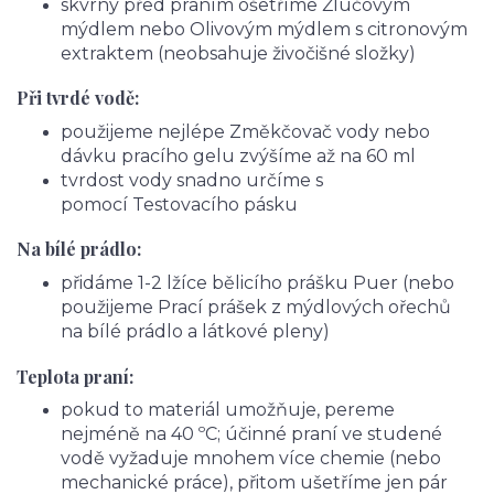
skvrny před praním ošetříme Žlučovým
mýdlem nebo Olivovým mýdlem s citronovým
extraktem (neobsahuje živočišné složky)
Při tvrdé vodě:
použijeme nejlépe Změkčovač vody nebo
dávku pracího gelu zvýšíme až na 60 ml
tvrdost vody snadno určíme s
pomocí Testovacího pásku
Na bílé prádlo:
přidáme 1-2 lžíce bělicího prášku Puer (nebo
použijeme Prací prášek z mýdlových ořechů
na bílé prádlo a látkové pleny)
Teplota praní:
pokud to materiál umožňuje, pereme
nejméně na 40 ºC; účinné praní ve studené
vodě vyžaduje mnohem více chemie (nebo
mechanické práce), přitom ušetříme jen pár