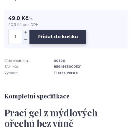
49,0 Kč
/
ks
40,5 Kč
bez DPH
Přidat do košíku
Číslo produktu:
00520
EAN kód:
8594165000521
Výrobce:
Tierra Verde
Kompletní specifikace
Prací gel z mýdlových
ořechů bez vůně