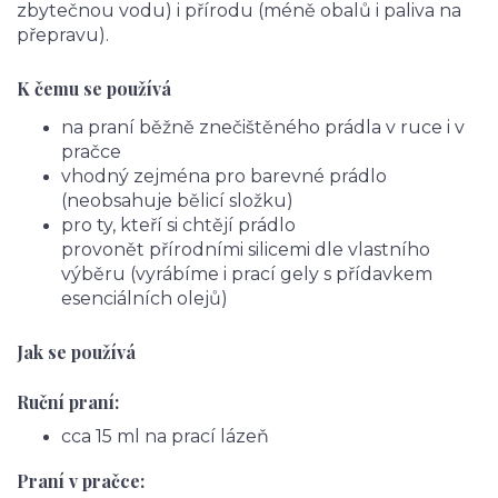
zbytečnou vodu) i přírodu (méně obalů i paliva na
přepravu).
K čemu se používá
na praní běžně znečištěného prádla v ruce i v
pračce
vhodný zejména pro barevné prádlo
(neobsahuje bělicí složku)
pro ty, kteří si chtějí prádlo
provonět přírodními silicemi dle vlastního
výběru (vyrábíme i prací gely s přídavkem
esenciálních olejů)
Jak se používá
Ruční praní:
cca 15 ml na prací lázeň
Praní v pračce: