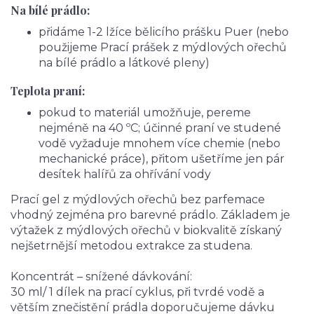
Na bílé prádlo:
přidáme 1-2 lžíce bělicího prášku Puer (nebo
použijeme Prací prášek z mýdlových ořechů
na bílé prádlo a látkové pleny)
Teplota praní:
pokud to materiál umožňuje, pereme
nejméně na 40 ºC; účinné praní ve studené
vodě vyžaduje mnohem více chemie (nebo
mechanické práce), přitom ušetříme jen pár
desítek halířů za ohřívání vody
Prací gel z mýdlových ořechů bez parfemace
vhodný zejména pro barevné prádlo. Základem je
výtažek z mýdlových ořechů v biokvalitě získaný
nejšetrnější metodou extrakce za studena.
Koncentrát – snížené dávkování:
30 ml/ 1 dílek na prací cyklus, při tvrdé vodě a
větším znečistění prádla doporučujeme dávku