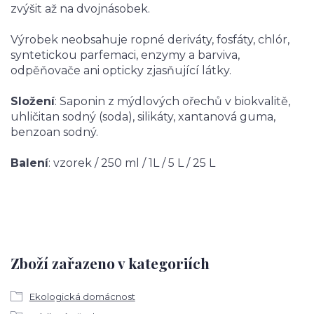
zvýšit až na dvojnásobek.
Výrobek neobsahuje ropné deriváty, fosfáty, chlór,
syntetickou parfemaci, enzymy a barviva,
odpěňovače ani opticky zjasňující látky.
Složení
: Saponin z mýdlových ořechů v biokvalitě,
uhličitan sodný (soda), silikáty, xantanová guma,
benzoan sodný.
Balení
: vzorek / 250 ml / 1L / 5 L / 25 L
Zboží zařazeno v kategoriích
Ekologická domácnost