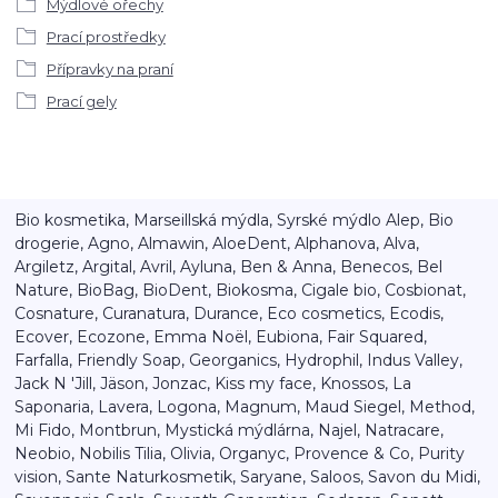
Mýdlové ořechy
Prací prostředky
Přípravky na praní
Prací gely
Bio kosmetika, Marseillská mýdla, Syrské mýdlo Alep, Bio
drogerie, Agno, Almawin, AloeDent, Alphanova, Alva,
Argiletz, Argital, Avril, Ayluna, Ben & Anna, Benecos, Bel
Nature, BioBag, BioDent, Biokosma, Cigale bio, Cosbionat,
Cosnature, Curanatura, Durance, Eco cosmetics, Ecodis,
Ecover, Ecozone, Emma Noël, Eubiona, Fair Squared,
Farfalla, Friendly Soap, Georganics, Hydrophil, Indus Valley,
Jack N 'Jill, Jäson, Jonzac, Kiss my face, Knossos, La
Saponaria, Lavera, Logona, Magnum, Maud Siegel, Method,
Mi Fido, Montbrun, Mystická mýdlárna, Najel, Natracare,
Neobio, Nobilis Tilia, Olivia, Organyc, Provence & Co, Purity
vision, Sante Naturkosmetik, Saryane, Saloos, Savon du Midi,