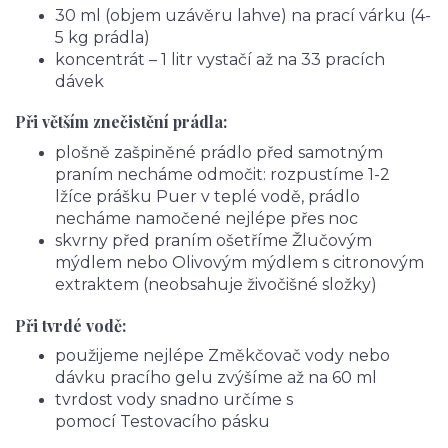
30 ml (objem uzávěru lahve) na prací várku (4-
5 kg prádla)
koncentrát – 1 litr vystačí až na 33 pracích
dávek
Při větším znečistění prádla:
plošně zašpiněné prádlo před samotným
praním necháme odmočit: rozpustíme 1-2
lžíce prášku Puer v teplé vodě, prádlo
necháme namočené nejlépe přes noc
skvrny před praním ošetříme Žlučovým
mýdlem nebo Olivovým mýdlem s citronovým
extraktem (neobsahuje živočišné složky)
Při tvrdé vodě:
použijeme nejlépe Změkčovač vody nebo
dávku pracího gelu zvýšíme až na 60 ml
tvrdost vody snadno určíme s
pomocí Testovacího pásku