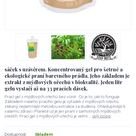
sáček s uzávěrem. Koncentrovaný gel pro šetrné a
ekologické praní barevného prádla. Jeho základem je
extrakt z mýdlových ořechů v biokvalitě. Jeden litr
gelu vystačí až na 33 pracích dávek.
Prací gel z mýdlových ořechů bez vůně Co je to, jak to funguje
Základem našeho pracího gelu je výtažek z mýdlových ořechů
získaný nejšetrnější metodou extrakce za studena. Ohleduplnější k
vašemu zdraví i Planetě už je jen praní v samotných mýdlových
ořeších. Prací gel z mýdlových ořechů je velmi ...
celý popis
Dostupnost
Skladem