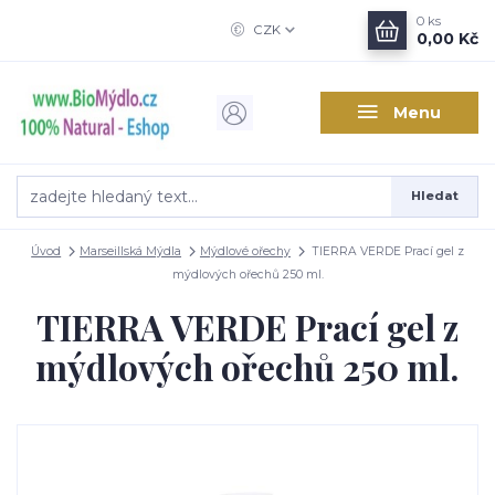
0
ks
CZK
0,00 Kč
Menu
Hledat
Úvod
Marseillská Mýdla
Mýdlové ořechy
TIERRA VERDE Prací gel z
mýdlových ořechů 250 ml.
TIERRA VERDE Prací gel z
mýdlových ořechů 250 ml.