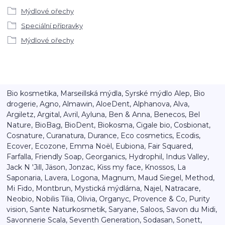
Mýdlové ořechy
Speciální přípravky
Mýdlové ořechy
Bio kosmetika, Marseillská mýdla, Syrské mýdlo Alep, Bio
drogerie, Agno, Almawin, AloeDent, Alphanova, Alva,
Argiletz, Argital, Avril, Ayluna, Ben & Anna, Benecos, Bel
Nature, BioBag, BioDent, Biokosma, Cigale bio, Cosbionat,
Cosnature, Curanatura, Durance, Eco cosmetics, Ecodis,
Ecover, Ecozone, Emma Noël, Eubiona, Fair Squared,
Farfalla, Friendly Soap, Georganics, Hydrophil, Indus Valley,
Jack N 'Jill, Jäson, Jonzac, Kiss my face, Knossos, La
Saponaria, Lavera, Logona, Magnum, Maud Siegel, Method,
Mi Fido, Montbrun, Mystická mýdlárna, Najel, Natracare,
Neobio, Nobilis Tilia, Olivia, Organyc, Provence & Co, Purity
vision, Sante Naturkosmetik, Saryane, Saloos, Savon du Midi,
Savonnerie Scala, Seventh Generation, Sodasan, Sonett,