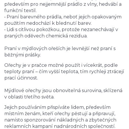
především pro nejjemnější prádlo z vlny, hedvábí a
funkční textil.
• Praní barevného prádla, neboť jejich opakovaným
použitím nedochází k blednutí barev.
• Lidi s citlivou pokožkou, protože nezanechávají v
praných oděvech chemická rezidua.
Praní v mýdlových ořeších je levnější než praní s
běžnými prášky.
Ořechy je v pračce možné použít i vícekrát, podle
teploty praní – čím vyšší teplota, tím rychleji ztrácejí
prací účinnost.
Mýdlové ořechy jsou obnovitelná surovina, sklízená
v oblasti třetího světa.
Jejich používáním přispíváte lidem, především
místním ženám, kteří ořechy pěstují a připravují,
namísto sponzorování nákladných a zbytečných
reklamních kampaní nadnárodních společností.