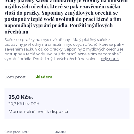
Malý plátěný sáček z biobavlny je vhodný na umístění
mýdlových ořechů, které se pak v zavřeném sáčku
vloží do pračky. Saponiny z mýdlových ořechů se
postupně v teplé vodě uvolňují do prací lázně a tím
napomáhají vyprání prádla. Použití mýdlových
ořechů na
Sáček do pračky na mýdlové ořechy Malý plátěný sáček z
biobavlny je vhodný na umístění mýdlových ořechů, které se pak v
zavřeném sáčku vloží do pračky. Saponiny z mýdlových ořechů se
postupně v teplé vodě uvolňují do prací lázně a tím napomáhají
vyprání prádla. Použití mýdlových ořechů na volno ...
celý popis
Dostupnost
Skladem
25,0 Kč
/
ks
20,7 Kč
bez DPH
Momentálně není k dispozici
Číslo produktu:
04010