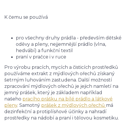
K čemu se používá
pro všechny druhy prádla - především dětské
oděvy a pleny, nejjemnější prádlo (vlna,
hedvábí) a funkční textil
praní v pračce i v ruce
Pro výrobu pracích, mycích a čisticích prostředků
používáme extrakt z mýdlových ořechů získaný
šetrným luhováním zastudena. Další možností
zpracování mýdlových ořechů je jejich namletí na
jemný prášek, který je základem například
našeho
pracího prášku na bílé prádlo a látkové
pleny
. Samotný
prášek z mýdlových ořechů
má
dezinfekční a protiplísňové účinky a nahradí
prostředky na nádobí a praní i tělovou kosmetiku.