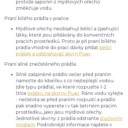
protože saponin z mýdlových ořechů
změkčuje vodu.
Praní bílého prádla v pračce:
Mýdlové ořechy neobsahují bělicí a zjasňující
látky, které jsou přidávány do konvenčních
pracích prostředků. Proto je při praní bílého
prádla vhodné do prací dávky přidat
bělicí
prášek a odstraňovač skvrn Puer
.
Praní silně znečistěného prádla:
Silně zašpiněné prádlo večer před praním
namočte do kbelíku s co nejteplejší vodou
(dle typu prádla), ve které rozpusťte 1-2
lžíce
prášku na skvrny Puer
. Ráno vodu vylejte
- nečistota se před praním rozpustí a prádlo
pak snadno vyperete i v tak šetrném pracím
prostředku, jako jsou mýdlové ořechy.
Jednotlivé skvrny z prádla odstraňte
žlučovým
mýdlem
. Podrobnější informace najdete v