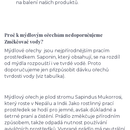
na balení našich produktů.
Proč k mýdlovým ořechům nedoporučujeme
Změkčovač vody?
Mýdlové ořechy jsou nejpřírodnějším pracím
prostředkem. Saponin, který obsahují, se na rozdíl
od mýdla rozpouští i ve tvrdé vodě. Proto
doporučujeme jen přizpůsobit dávku ořechů
tvrdosti vody (viz tabulka).
Mýdlový ořech je plod stromu Sapindus Mukorrosi,
který roste v Nepálu a Indii. Jako rostlinný prací
prostředek se hodí pro jemné, avšak důkladné a
šetrné praní a čistění. Prádlo změkčuje přírodním
způsobem, takže odpadá nutnost používání
avivážních prostředků. Vyprané prádlo má neutrální