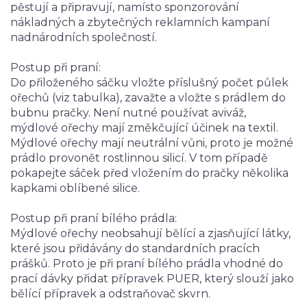
pěstují a připravují, namísto sponzorování
nákladných a zbytečných reklamních kampaní
nadnárodních společností.
Postup při praní:
Do přiloženého sáčku vložte příslušný počet půlek
ořechů (viz tabulka), zavažte a vložte s prádlem do
bubnu pračky. Není nutné používat aviváž,
mýdlové ořechy mají změkčující účinek na textil.
Mýdlové ořechy mají neutrální vůni, proto je možné
prádlo provonět rostlinnou silicí. V tom případě
pokapejte sáček před vložením do pračky několika
kapkami oblíbené silice.
Postup při praní bílého prádla:
Mýdlové ořechy neobsahují bělící a zjasňující látky,
které jsou přidávány do standardních pracích
prášků. Proto je při praní bílého prádla vhodné do
prací dávky přidat přípravek PUER, který slouží jako
bělící přípravek a odstraňovač skvrn.