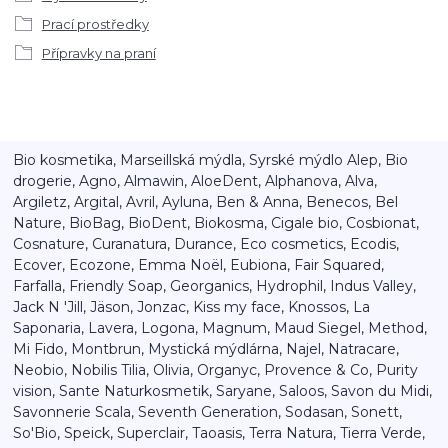
Prací prostředky
Přípravky na praní
Bio kosmetika, Marseillská mýdla, Syrské mýdlo Alep, Bio
drogerie, Agno, Almawin, AloeDent, Alphanova, Alva,
Argiletz, Argital, Avril, Ayluna, Ben & Anna, Benecos, Bel
Nature, BioBag, BioDent, Biokosma, Cigale bio, Cosbionat,
Cosnature, Curanatura, Durance, Eco cosmetics, Ecodis,
Ecover, Ecozone, Emma Noël, Eubiona, Fair Squared,
Farfalla, Friendly Soap, Georganics, Hydrophil, Indus Valley,
Jack N 'Jill, Jäson, Jonzac, Kiss my face, Knossos, La
Saponaria, Lavera, Logona, Magnum, Maud Siegel, Method,
Mi Fido, Montbrun, Mystická mýdlárna, Najel, Natracare,
Neobio, Nobilis Tilia, Olivia, Organyc, Provence & Co, Purity
vision, Sante Naturkosmetik, Saryane, Saloos, Savon du Midi,
Savonnerie Scala, Seventh Generation, Sodasan, Sonett,
So'Bio, Speick, Superclair, Taoasis, Terra Natura, Tierra Verde,