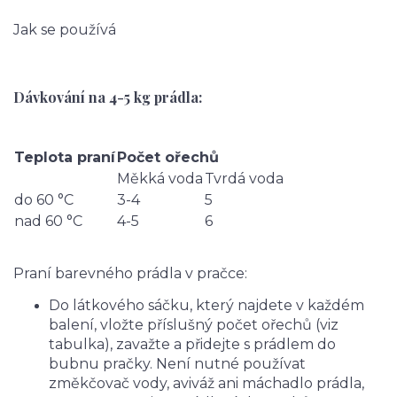
Jak se používá
Dávkování na 4-5 kg prádla:
Teplota praní
Počet ořechů
Měkká voda
Tvrdá voda
do 60 °C
3-4
5
nad 60 °C
4-5
6
Praní barevného prádla v pračce:
Do látkového sáčku, který najdete v každém
balení, vložte příslušný počet ořechů (viz
tabulka), zavažte a přidejte s prádlem do
bubnu pračky. Není nutné používat
změkčovač vody, aviváž ani máchadlo prádla,