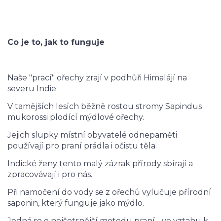
Co je to, jak to funguje
Naše "prací" ořechy zrají v podhůři Himalájí na
severu Indie.
V tamějších lesích běžně rostou stromy Sapindus
mukorossi plodící mýdlové ořechy.
Jejich slupky místní obyvatelé odnepaměti
používají pro praní prádla i očistu těla.
Indické ženy tento malý zázrak přírody sbírají a
zpracovávají i pro nás.
Při namočení do vody se z ořechů vylučuje přírodní
saponin, který funguje jako mýdlo.
Jedná se o nejšetrnější metodu praní - ve vztahu k