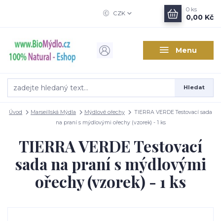
0
ks
CZK
0,00 Kč
Menu
Hledat
Úvod
Marseillská Mýdla
Mýdlové ořechy
TIERRA VERDE Testovací sada
na praní s mýdlovými ořechy (vzorek) - 1 ks
TIERRA VERDE Testovací
sada na praní s mýdlovými
ořechy (vzorek) - 1 ks