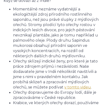
když se dováží až z Indie?
Momentálně neznáme vydatnější a
ekologičtější zdroj přírodního rostlinného
saponátu, než jsou právě slupky z mýdlových
ořechů. Stromy plodící tyto ořechy rostou v
indických lesích divoce, pro jejich pěstování
nevznikají plantáže, jako je tomu například u
palmového oleje. Plody druhu Sapindus
mukorossi obsahují přírodní saponin ve
vysokých koncentracích, na rozdíl od
některých dalších druhů mýdlovníku.
Ořechy sklízejí indické ženy, pro které je tato
práce zdrojem příjmů i nezávislosti. Naše
dodavatele jsme v Indii několikrát navštívili a
jsme s nimi v pravidelném kontaktu. Jak
probíhá sklizeň a zpracování mýdlových
ořechů, se můžete podívat
v tomto videu
.
Ořechy dopravujeme do Evropy lodí, dále je
zpracováváme v České republice.
Krabice, ve kterých ořechy dorazí, používáme