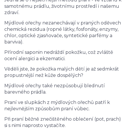
samotnému prádlu, životnímu prostředí i našemu
zdraví.
Mýdlové ořechy nezanechávají v praných oděvech
chemická rezidua (ropné látky, fosfonáty, enzymy,
chlor, optické zjasňovače, syntetické parfémy a
barviva).
Přírodní saponin nedráždí pokožku, což zvláště
ocení alergici a ekzematici.
Věděli jste, že pokožka malých dětí je až sedmkrát
propustnější než kůže dospělých?
Mýdlové ořechy také nezpůsobují blednutí
barevného prádla.
Praní ve slupkách z mýdlových ořechů patří k
nejlevnějším způsobům praní vůbec.
Při praní běžně znečištěného oblečení (pot, prach)
si s nimi naprosto vystačíte.