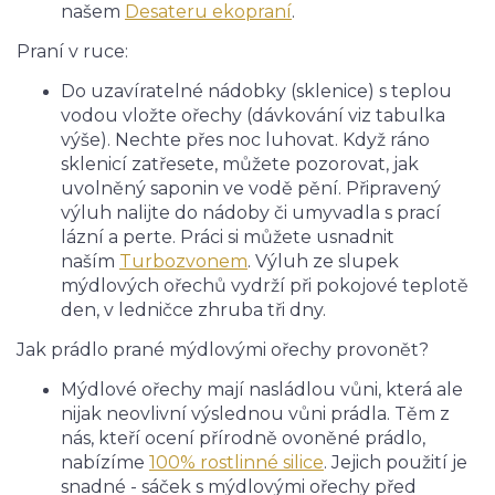
našem
Desateru ekopraní
.
Praní v ruce:
Do uzavíratelné nádobky (sklenice) s teplou
vodou vložte ořechy (dávkování viz tabulka
výše). Nechte přes noc luhovat. Když ráno
sklenicí zatřesete, můžete pozorovat, jak
uvolněný saponin ve vodě pění. Připravený
výluh nalijte do nádoby či umyvadla s prací
lázní a perte. Práci si můžete usnadnit
naším
Turbozvonem
. Výluh ze slupek
mýdlových ořechů vydrží při pokojové teplotě
den, v ledničce zhruba tři dny.
Jak prádlo prané mýdlovými ořechy provonět?
Mýdlové ořechy mají nasládlou vůni, která ale
nijak neovlivní výslednou vůni prádla. Těm z
nás, kteří ocení přírodně ovoněné prádlo,
nabízíme
100% rostlinné silice
. Jejich použití je
snadné - sáček s mýdlovými ořechy před