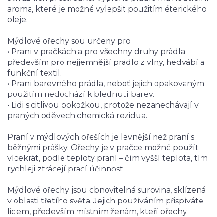
aroma, které je možné vylepšit použitím éterického
oleje.
Mýdlové ořechy sou určeny pro
• Praní v pračkách a pro všechny druhy prádla,
především pro nejjemnější prádlo z vlny, hedvábí a
funkční textil.
• Praní barevného prádla, neboť jejich opakovaným
použitím nedochází k blednutí barev.
• Lidi s citlivou pokožkou, protože nezanechávají v
praných oděvech chemická rezidua.
Praní v mýdlových ořeších je levnější než praní s
běžnými prášky. Ořechy je v pračce možné použít i
vícekrát, podle teploty praní – čím vyšší teplota, tím
rychleji ztrácejí prací účinnost.
Mýdlové ořechy jsou obnovitelná surovina, sklízená
v oblasti třetího světa. Jejich používáním přispíváte
lidem, především místním ženám, kteří ořechy