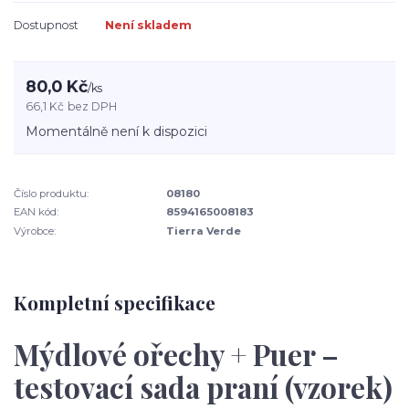
Dostupnost
Není skladem
80,0 Kč
/
ks
66,1 Kč
bez DPH
Momentálně není k dispozici
Číslo produktu:
08180
EAN kód:
8594165008183
Výrobce:
Tierra Verde
Kompletní specifikace
Mýdlové ořechy + Puer –
testovací sada praní (vzorek)