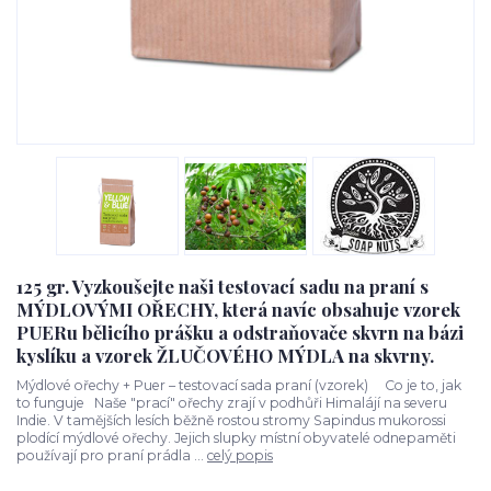
125 gr. Vyzkoušejte naši testovací sadu na praní s
MÝDLOVÝMI OŘECHY, která navíc obsahuje vzorek
PUERu bělicího prášku a odstraňovače skvrn na bázi
kyslíku a vzorek ŽLUČOVÉHO MÝDLA na skvrny.
Mýdlové ořechy + Puer – testovací sada praní (vzorek) Co je to, jak
to funguje Naše "prací" ořechy zrají v podhůři Himalájí na severu
Indie. V tamějších lesích běžně rostou stromy Sapindus mukorossi
plodící mýdlové ořechy. Jejich slupky místní obyvatelé odnepaměti
používají pro praní prádla ...
celý popis