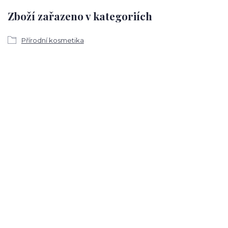
Zboží zařazeno v kategoriích
Přírodní kosmetika
Máma a dítě
VLASY
Mytí a koupání dětí
KONDICIONÉRY A KŮRY
Šampon a kondicioner dětský
Bio kosmetika, Marseillská mýdla, Syrské mýdlo Alep, Bio
drogerie, Agno, Almawin, AloeDent, Alphanova, Alva,
Argiletz, Argital, Avril, Ayluna, Ben & Anna, Benecos, Bel
Nature, BioBag, BioDent, Biokosma, Cigale bio, Cosbionat,
Cosnature, Curanatura, Durance, Eco cosmetics, Ecodis,
Ecover, Ecozone, Emma Noël, Eubiona, Fair Squared,