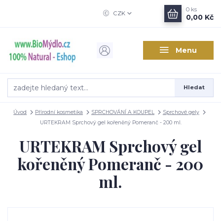
0
ks
CZK
0,00 Kč
Menu
Hledat
Úvod
Přírodní kosmetika
SPRCHOVÁNÍ A KOUPEL
Sprchové gely
URTEKRAM Sprchový gel kořeněný Pomeranč - 200 ml.
URTEKRAM Sprchový gel
kořeněný Pomeranč - 200
ml.