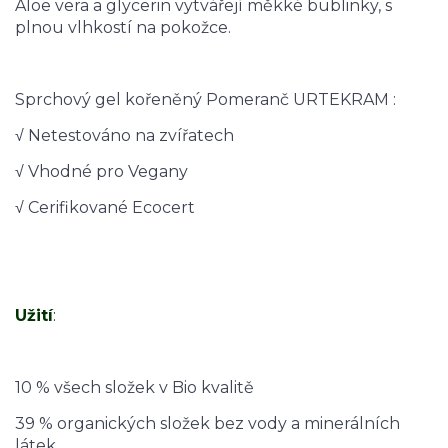
Aloe vera a glycerin vytvářejí měkké bublinky, s
plnou vlhkostí na pokožce.
Sprchový gel kořeněný Pomeranč URTEKRAM :
√ Netestováno na zvířatech
√ Vhodné pro Vegany
√ Cerifikované Ecocert
Užití
:
10 % všech složek v Bio kvalitě
39 % organických složek bez vody a minerálních
látek