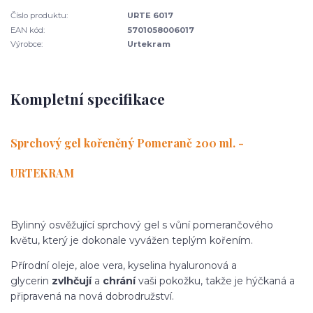
Číslo produktu:
URTE 6017
EAN kód:
5701058006017
Výrobce:
Urtekram
Kompletní specifikace
Sprchový gel kořeněný Pomeranč 200 ml. -
URTEKRAM
Bylinný osvěžující sprchový gel s vůní pomerančového
květu, který je dokonale vyvážen teplým kořením.
Přírodní oleje, aloe vera, kyselina hyaluronová a
glycerin
zvlhčují
a
chrání
vaši pokožku, takže je hýčkaná a
připravená na nová dobrodružství.