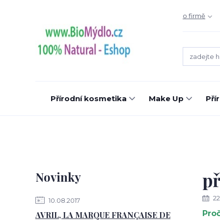
o firmě
Přírodní kosmetika
Make Up
Pří
př
Novinky
22
10.08.2017
Proč
AVRIL, LA MARQUE FRANÇAISE DE