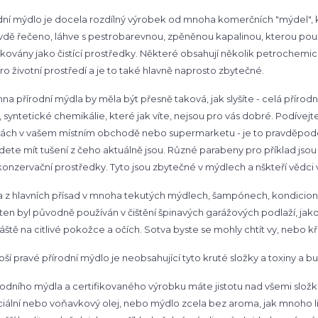
dní mýdlo je docela rozdílný výrobek od mnoha komerčních "mýdel", k
vdě řečeno, láhve s pestrobarevnou, zpěněnou kapalinou, kterou použ
fikovány jako čistící prostředky. Některé obsahují několik petrochemic
pro životní prostředí a je to také hlavně naprosto zbytečné.
na přírodní mýdla by měla být přesně taková, jak slyšíte - celá příro
, syntetické chemikálie, které jak víte, nejsou pro vás dobré. Podívejte
ách v vašem místním obchodě nebo supermarketu - je to pravděpodob
ete mít tušení z čeho aktuálně jsou. Různé parabeny pro příklad jso
konzervační prostředky. Tyto jsou zbytečné v mýdlech a nškteří vědci 
 z hlavních přísad v mnoha tekutých mýdlech, šampónech, kondicion
 ten byl původně používán v čištění špinavých garážových podlaží, jak
áště na citlivé pokožce a očích. Sotva byste se mohly chtít vy, nebo
pší pravé přírodní mýdlo je neobsahující tyto kruté složky a toxiny a bu
rodního mýdla a certifikovaného výrobku máte jistotu nad všemi složkam
iální nebo voňavkový olej, nebo mýdlo zcela bez aroma, jak mnoho li