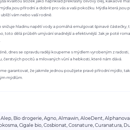
vyšší kvalitou složek jako například překrásný olivový olej, kakaové másl
mýdla jsou přírodní a dobré pro vás a vaši pokožku. Mýdla která jsou 
 ublíží vám nebo vaší rodině.
 snižuje hladinu napětí vody a pomáhá emulgovat špinavé částečky, t
o, toto dělá průběh umývání snadnější a efektivnější. Jak je poté ro
.
ně, dnes se opravdu raději koupeme s mýdlem vyrobeným z radosti, r
u, čerstvých pocitů a milovaných vůní a hebkosti, které nám dává.
e garantovat, že jakmile jednou použijete pravé přírodní mýdlo, ta
tým mýdlům.
lep, Bio drogerie, Agno, Almawin, AloeDent, Alphanova, Al
okosma, Cigale bio, Cosbionat, Cosnature, Curanatura, Du