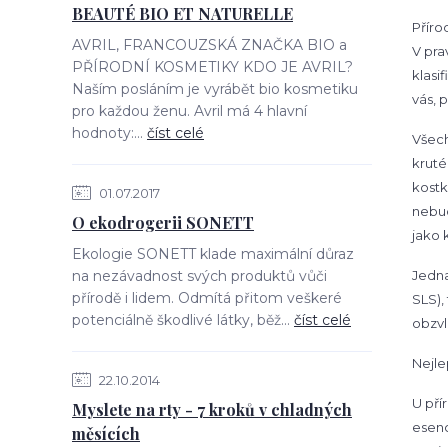
BEAUTÉ BIO ET NATURELLE
Příro
AVRIL, FRANCOUZSKÁ ZNAČKA BIO a
V pra
PŘÍRODNÍ KOSMETIKY KDO JE AVRIL?
klasi
Naším posláním je vyrábět bio kosmetiku
vás, 
pro každou ženu. Avril má 4 hlavní
hodnoty:...
číst celé
Všech
kruté
kostk
01.07.2017
nebud
O ekodrogerii SONETT
jako 
Ekologie SONETT klade maximální důraz
na nezávadnost svých produktů vůči
Jedna
přírodě i lidem. Odmítá přitom veškeré
SLS),
potenciálně škodlivé látky, běž...
číst celé
obzvl
Nejle
22.10.2014
U pří
Myslete na rty - 7 kroků v chladných
esenc
měsících