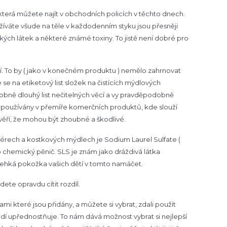
terá můžete najít v obchodních policích v těchto dnech.
íváte všude na těle v každodenním styku jsou přesněji
kých látek a některé známé toxiny. To jistě není dobré pro
dní. To by ( jako v konečném produktu ) nemělo zahrnovat
 se na etiketový list složek na čistících mýdlových
ně dlouhý list nečitelných věcí a vy pravděpodobně
u používány v přemíře komerčních produktů, kde slouží
věří, že mohou být zhoubné a škodlivé.
érech a kostkových mýdlech je Sodium Laurel Sulfate (
o chemický pěnič. SLS je znám jako dráždivá látka
 křehká pokožka vašich dětí v tomto namáčet.
dete opravdu cítit rozdíl.
i které jsou přidány, a můžete si vybrat, zdali použít
dí upřednostňuje. To nám dává možnost vybrat si nejlepší