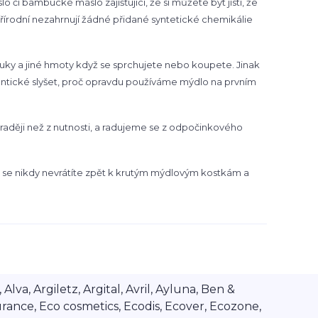
o či bambucké máslo zajišťující, že si můžete být jisti, že
přírodní nezahrnují žádné přidané syntetické chemikálie
uky a jiné hmoty když se sprchujete nebo koupete. Jinak
mantické slyšet, proč opravdu používáme mýdlo na prvním
aději než z nutnosti, a radujeme se z odpočinkového
k se nikdy nevrátíte zpět k krutým mýdlovým kostkám a
va, Argiletz, Argital, Avril, Ayluna, Ben &
rance, Eco cosmetics, Ecodis, Ecover, Ecozone,