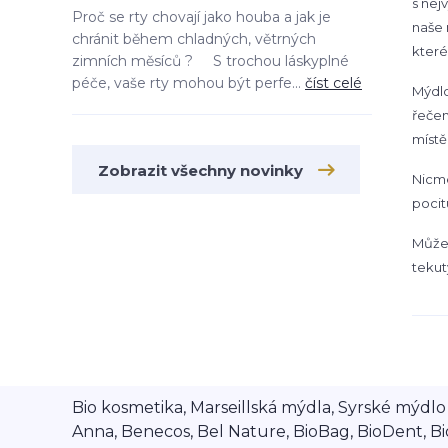
s nej
Proč se rty chovají jako houba a jak je
naše 
chránit během chladných, větrných
které
zimních měsíců ? S trochou láskyplné
péče, vaše rty mohou být perfe...
číst celé
Mýdlo
řečen
místě
Zobrazit všechny novinky
Nicmé
pocit
Můžem
teku
Bio kosmetika, Marseillská mýdla, Syrské mýdlo A
Anna, Benecos, Bel Nature, BioBag, BioDent, Bi