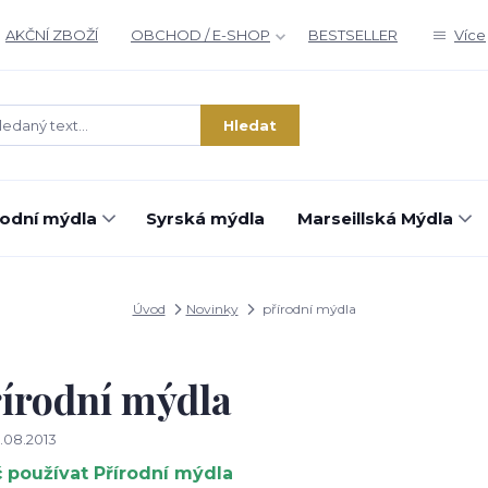
AKČNÍ ZBOŽÍ
OBCHOD / E-SHOP
BESTSELLER
Více
Hledat
rodní mýdla
Syrská mýdla
Marseillská Mýdla
Úvod
Novinky
přírodní mýdla
írodní mýdla
.08.2013
 používat Přírodní mýdla