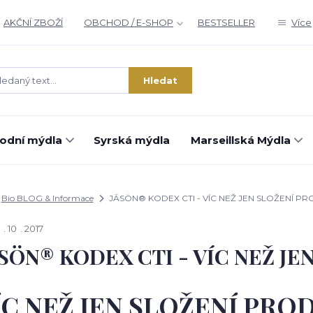
AKČNÍ ZBOŽÍ
OBCHOD / E-SHOP
BESTSELLER
Více
Hledat
rodní mýdla
Syrská mýdla
Marseillská Mýdla
Bio BLOG & Informace
JĀSÖN® KODEX CTI - VÍC NEŽ JEN SLOŽENÍ P
10
2017
SÖN® KODEX CTI - VÍC NEŽ J
ÍC NEŽ JEN SLOŽENÍ PRO