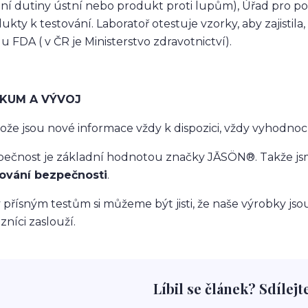
ění dutiny ústní nebo produkt proti lupům), Úřad pro pot
ukty k testování. Laboratoř otestuje vzorky, aby zajistil
u FDA ( v ČR je Ministerstvo zdravotnictví).
KUM A VÝVOJ
ože jsou nové informace vždy k dispozici, vždy vyhodno
ečnost je základní hodnotou značky JĀSÖN®. Takže jsm
tování bezpečnosti
.
 přísným testům si můžeme být jisti, že naše výrobky jsou 
zníci zaslouží.
Líbil se článek? Sdílejt