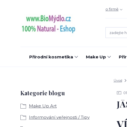
o firmě
Přírodní kosmetika
Make Up
Pří
Úvod
Kategorie blogu
01
JĀ
Make Up Art
Informování veřejnosti / Tipy
V