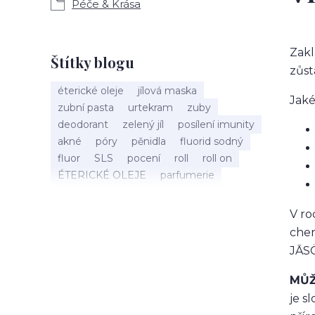
Péče & Krása
Zakl
Štítky blogu
zůst
éterické oleje
jílová maska
Jaké
zubní pasta
urtekram
zuby
deodorant
zelený jíl
posílení imunity
akné
póry
pěnidla
fluorid sodný
fluor
SLS
pocení
roll
roll on
ÉTERICKÉ OLEJE
parfumerie
esenciální
vůně
éterický olej
Mandarinka
holení
speick men
V ro
vousy
štětka na holení
chem
mýdlo na holení
holící mýdlo
Argital
JĀSÖ
bio kosmetika
40 let
Máta peprná
září
nobilis
kalendář
tenzidy
MŮŽ
ústa
sorbitol
aktivní látky
xylitol
je s
péče o vlasy
detox
vlasový detox