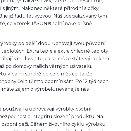
plamatý! Takže složky, které jsou neškodné,
s jinými. Nakonec některé přírodní složky
e již řadu let výzvou. Náš specializovaný tým
poté, co vzorek JĀSÖN® splní naše přísné
še výrobky po delší dobu uchovají svou původní
 teplotách. Extra teplé a extra chladné teploty
máhají simulovat to, co se může stát s výrobkem
 až po domovy našich věrných uživatelů.
u v parní sprchě po celé měsíce, takže
chopny čelit těmto podmínkám. Po 12 týdnech
 máte zájem o výrobek, neváhejte nás
e používají a uchovávají výrobky osobní
bezpečnost a integritu složení produktu. Na
 osobní péči. Během životního cyklu výrobku