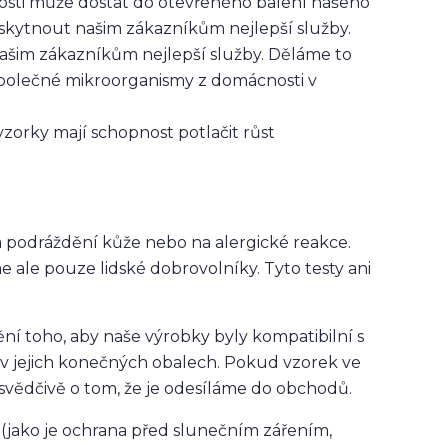
nosti může dostat do otevřeného balení našeho
oskytnout našim zákazníkům nejlepší služby.
našim zákazníkům nejlepší služby. Děláme to
polečné mikroorganismy z domácnosti v
vzorky mají schopnost potlačit růst
na podráždění kůže nebo na alergické reakce.
e ale pouze lidské dobrovolníky. Tyto testy ani
štění toho, aby naše výrobky byly kompatibilní s
m v jejich konečných obalech. Pokud vzorek ve
esvědčivě o tom, že je odesíláme do obchodů.
 (jako je ochrana před slunečním zářením,