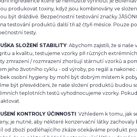
odní ingredience které se nemusíte vyhnout je Bolehlav 
u produkovat toxiny, když jsou kombinovány ve složení 
u být dráždivé. Bezpečnostní testování značky JĀSÖN® j
 na testování produktů další tři až čtyři měsíce. Pouze 
ečnostní testy.
UŠKA SLOŽENÍ STABILITY
: Abychom zajistili, že si na
gritu a kvalitu, testujeme vzorky při různých extrémních
sty zmrazení / rozmrazení zhoršují stárnutí vzorků a po
m jeho životního cyklu - od výroby, po regál a nakonec
bek osobní hygieny by mohl být dobrým místem k pobyt
me být přesvědčeni, že naše složení produktů budou s
émních teplotních testů vyhodnocujeme vzorky. Pokud
aktovat.
UŠENÍ KONTROLY ÚČINNOSTI
: Vzhledem k tomu, jak s
eny, je nutné, aby některé konzervační látky zachovaly 
íl od zboží podléhajícího zkáze očekáváme produkt pro