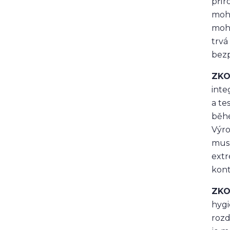
přír
balzám na rty
rty
popraskané rty
moho
výživa
speick
moho
trvá
bezp
ZKO
inte
a te
běhe
Výro
musí
extr
kont
ZKO
hygi
rozd