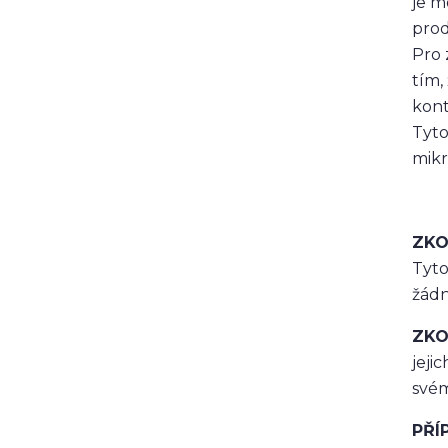
je m
prod
Pro 
tím,
kont
Tyto
mikr
ZKO
Tyto
žádn
ZKO
jeji
svém
PŘÍ