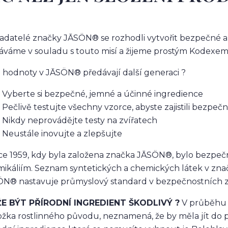
adatelé značky JĀSÖN® se rozhodli vytvořit bezpečné a
áváme v souladu s touto misí a žijeme prostým Kodexem 
 hodnoty v JĀSÖN® předávají další generaci ?
Vyberte si bezpečné, jemné a účinné ingredience
Pečlivě testujte všechny vzorce, abyste zajistili bezpeč
Nikdy neprovádějte testy na zvířatech
Neustále inovujte a zlepšujte
ce 1959, kdy byla založena značka JĀSÖN®, bylo bezpeč
ikáliím. Seznam syntetických a chemických látek v zn
N® nastavuje průmyslový standard v bezpečnostních 
E BÝT PŘÍRODNÍ INGREDIENT ŠKODLIVÝ ?
V průběhu le
ložka rostlinného původu, neznamená, že by měla jít d