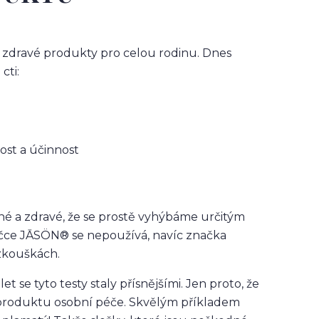
 zdravé produkty pro celou rodinu. Dnes
cti:
nost a účinnost
né a zdravé, že se prostě vyhýbáme určitým
ačce JĀSÖN® se nepoužívá, navíc značka
zkouškách.
t se tyto testy staly přísnějšími. Jen proto, že
o produktu osobní péče. Skvělým příkladem