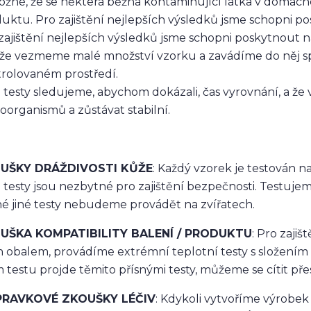
ožné, že se některá běžná kontaminující látka v domác
uktu. Pro zajištění nejlepších výsledků jsme schopni p
zajištění nejlepších výsledků jsme schopni poskytnout 
 že vezmeme malé množství vzorku a zavádíme do něj s
rolovaném prostředí.
 testy sledujeme, abychom dokázali, čas vyrovnání, a že 
oorganismů a zůstávat stabilní.
UŠKY DRÁŽDIVOSTI KŮŽE
: Každý vzorek je testován 
 testy jsou nezbytné pro zajištění bezpečnosti. Testujem
é jiné testy nebudeme provádět na zvířatech.
UŠKA KOMPATIBILITY BALENÍ / PRODUKTU
: Pro zaji
ch obalem, provádíme extrémní teplotní testy s složení
 testu projde těmito přísnými testy, můžeme se cítit př
PRAVKOVÉ ZKOUŠKY LÉČIV
: Kdykoli vytvoříme výrobek