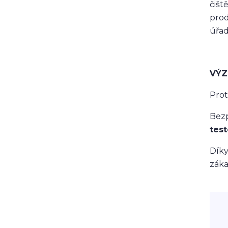
čišt
prod
úřad
VÝZ
Prot
Bezp
tes
Díky
záka