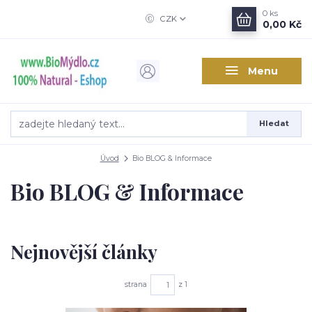
0
ks
CZK
0,00 Kč
Menu
Hledat
Úvod
Bio BLOG & Informace
Bio BLOG & Informace
Nejnovější články
strana
z 1