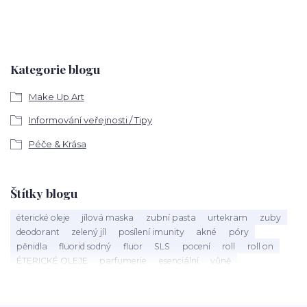
Kategorie blogu
Make Up Art
Informování veřejnosti / Tipy
Péče & Krása
Štítky blogu
éterické oleje
jílová maska
zubní pasta
urtekram
zuby
deodorant
zelený jíl
posílení imunity
akné
póry
pěnidla
fluorid sodný
fluor
SLS
pocení
roll
roll on
ÉTERICKÉ OLEJE
parfumerie
esenciální
vůně
éterický olej
Mandarinka
holení
speick men
vousy
štětka na holení
mýdlo na holení
holící mýdlo
Argital
bio kosmetika
40 let
Máta peprná
září
nobilis