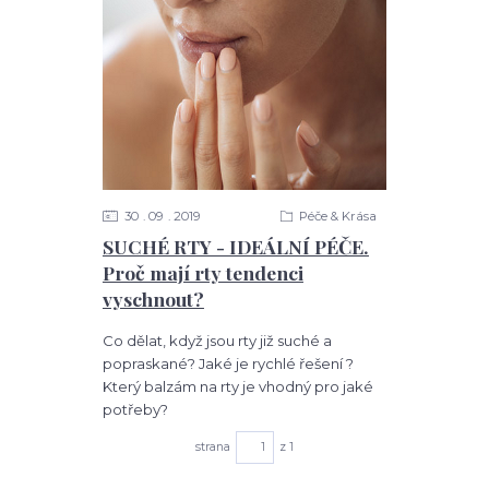
30
09
2019
Péče & Krása
SUCHÉ RTY - IDEÁLNÍ PÉČE.
Proč mají rty tendenci
vyschnout?
Co dělat, když jsou rty již suché a
popraskané? Jaké je rychlé řešení ?
Který balzám na rty je vhodný pro jaké
potřeby?
strana
z 1