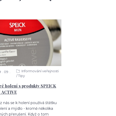
Informování veřejnosti
9
09
/ Tipy
é holení s produkty SPEICK
 ACTIVE
z nás se k holení používá štětku
lení a mýdlo - kromě několika
ných přerušení. Když o tom