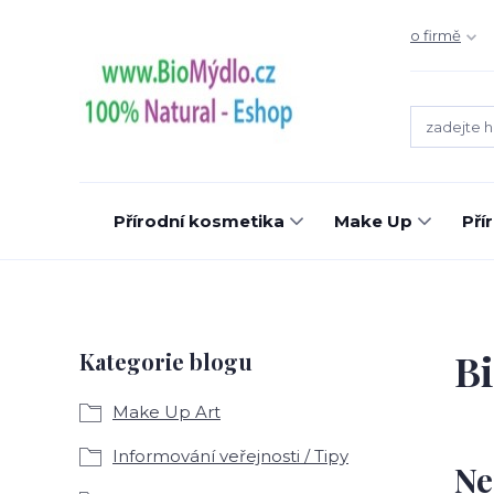
o firmě
Přírodní kosmetika
Make Up
Pří
B
Kategorie blogu
Make Up Art
Informování veřejnosti / Tipy
Ne