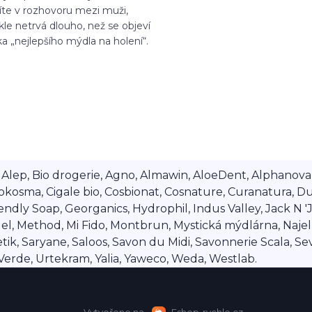
íte v rozhovoru mezi muži,
le netrvá dlouho, než se objeví
a „nejlepšího mýdla na holení“.
lep, Bio drogerie, Agno, Almawin, AloeDent, Alphanova, Al
okosma, Cigale bio, Cosbionat, Cosnature, Curanatura, Du
dly Soap, Georganics, Hydrophil, Indus Valley, Jack N 'Jil
 Method, Mi Fido, Montbrun, Mystická mýdlárna, Najel, Na
ik, Saryane, Saloos, Savon du Midi, Savonnerie Scala, Se
a Verde, Urtekram, Yalia, Yaweco, Weda, Westlab.