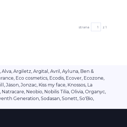
strana
z 1
va, Argiletz, Argital, Avril, Ayluna, Ben &
rance, Eco cosmetics, Ecodis, Ecover, Ecozone,
l, Jäson, Jonzac, Kiss my face, Knossos, La
tracare, Neobio, Nobilis Tilia, Olivia, Organyc,
venth Generation, Sodasan, Sonett, So'Bio,