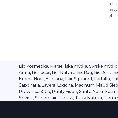
mluv
balzám na rty
rty
popraskané rty
obvyk
výživa
speick
otázk
Bio kosmetika, Marseillská mýdla, Syrské mýdlo A
Anna, Benecos, Bel Nature, BioBag, BioDent, Bi
Emma Noël, Eubiona, Fair Squared, Farfalla, Frien
Saponaria, Lavera, Logona, Magnum, Maud Siegel,
Provence & Co, Purity vision, Sante Naturkosmet
Speick, Superclair, Taoasis, Terra Natura, Tierr