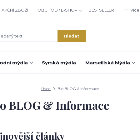
AKČNÍ ZBOŽÍ
OBCHOD / E-SHOP
BESTSELLER
Více
Hledat
rodní mýdla
Syrská mýdla
Marseillská Mýdla
Úvod
Bio BLOG & Informace
io BLOG & Informace
jnovější články