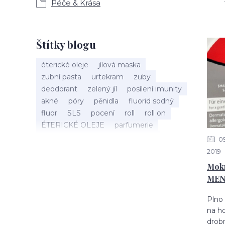
Péče & Krása
Štítky blogu
éterické oleje
jílová maska
zubní pasta
urtekram
zuby
deodorant
zelený jíl
posílení imunity
akné
póry
pěnidla
fluorid sodný
fluor
SLS
pocení
roll
roll on
ÉTERICKÉ OLEJE
parfumerie
esenciální
vůně
éterický olej
0
Mandarinka
holení
speick men
2019
vousy
štětka na holení
Mokr
mýdlo na holení
holící mýdlo
Argital
MEN
bio kosmetika
40 let
Máta peprná
září
nobilis
kalendář
tenzidy
Plno 
ústa
sorbitol
aktivní látky
xylitol
na ho
péče o vlasy
detox
vlasový detox
drob