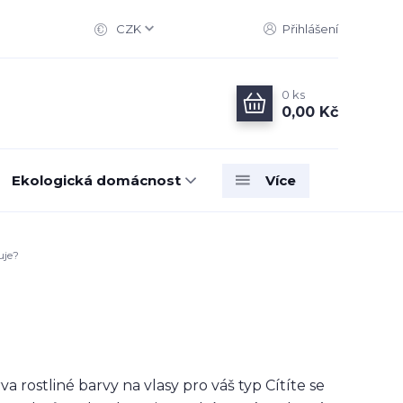
CZK
Přihlášení
0
ks
0,00 Kč
Ekologická domácnost
Více
uje?
stliné barvy na vlasy pro váš typ Cítíte se