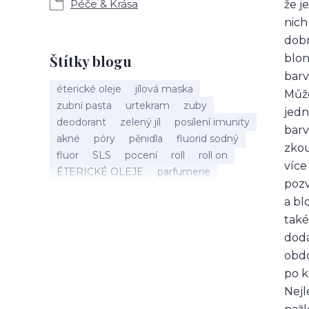
Péče & Krása
že j
nich
dobr
Štítky blogu
blon
barv
éterické oleje
jílová maska
Může
zubní pasta
urtekram
zuby
jedn
deodorant
zelený jíl
posílení imunity
barv
akné
póry
pěnidla
fluorid sodný
zkou
fluor
SLS
pocení
roll
roll on
více
ÉTERICKÉ OLEJE
parfumerie
pozv
esenciální
vůně
éterický olej
a bl
Mandarinka
holení
speick men
také
vousy
štětka na holení
dodá
mýdlo na holení
holící mýdlo
Argital
bio kosmetika
40 let
Máta peprná
obdo
září
nobilis
kalendář
tenzidy
po k
ústa
sorbitol
aktivní látky
xylitol
Nejl
péče o vlasy
detox
vlasový detox