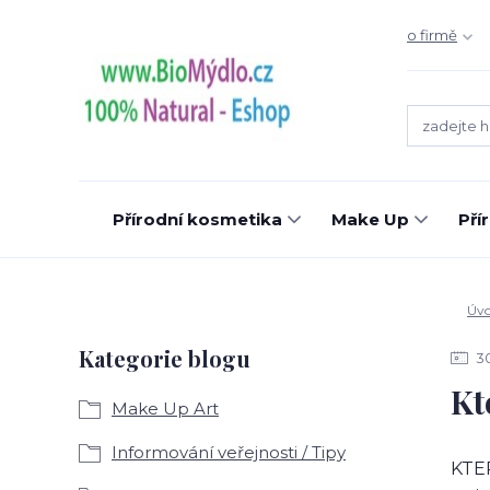
o firmě
Přírodní kosmetika
Make Up
Pří
Úv
Kategorie blogu
3
Kt
Make Up Art
Informování veřejnosti / Tipy
KTER