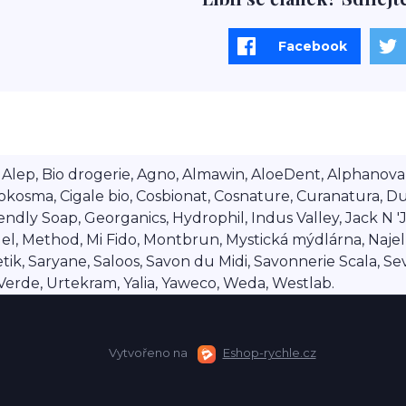
Facebook
lep, Bio drogerie, Agno, Almawin, AloeDent, Alphanova, Al
okosma, Cigale bio, Cosbionat, Cosnature, Curanatura, Du
dly Soap, Georganics, Hydrophil, Indus Valley, Jack N 'Jil
 Method, Mi Fido, Montbrun, Mystická mýdlárna, Najel, Na
ik, Saryane, Saloos, Savon du Midi, Savonnerie Scala, Se
a Verde, Urtekram, Yalia, Yaweco, Weda, Westlab.
Vytvořeno na
Eshop-rychle.cz