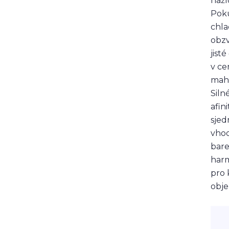
nažl
balzám na rty
rty
popraskané rty
Poku
výživa
speick
chla
obzv
jist
v ce
maha
Siln
afin
sjed
vhod
bare
harm
pro 
obj