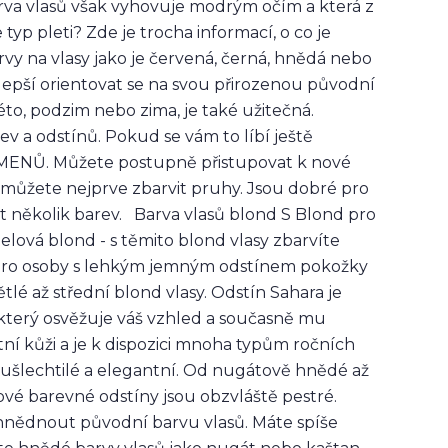
rva vlasů však vyhovuje modrým očím a která z
typ pleti? Zde je trocha informací, o co je
rvy na vlasy jako je červená, černá, hnědá nebo
jlepší orientovat se na svou přirozenou původní
, léto, podzim nebo zima, je také užitečná.
v a odstínů. Pokud se vám to líbí ještě
MENŮ. Můžete postupně přistupovat k nové
 můžete nejprve zbarvit pruhy. Jsou dobré pro
t několik barev. Barva vlasů blond S Blond pro
lová blond - s těmito blond vlasy zbarvíte
a pro osoby s lehkým jemným odstínem pokožky
é až střední blond vlasy. Odstín Sahara je
, který osvěžuje váš vzhled a současně mu
ní kůži a je k dispozici mnoha typům ročních
ušlechtilé a elegantní. Od nugátově hnědé až
é barevné odstíny jsou obzvláště pestré.
y hnědnout původní barvu vlasů. Máte spíše