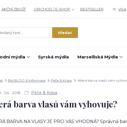
AKČNÍ ZBOŽÍ
OBCHOD / E-SHOP
BESTSELLER
Více
Hledat
rodní mýdla
Syrská mýdla
Marseillská Mýdla
od
Bio BLOG & Informace
Péče & Krása
Která barva vlasů vám vyhov
Péče & Krása
0
04
2018
erá barva vlasů vám vyhovuje?
Á BARVA NA VLASY JE PRO VÁS VHODNÁ? Správná barva ro