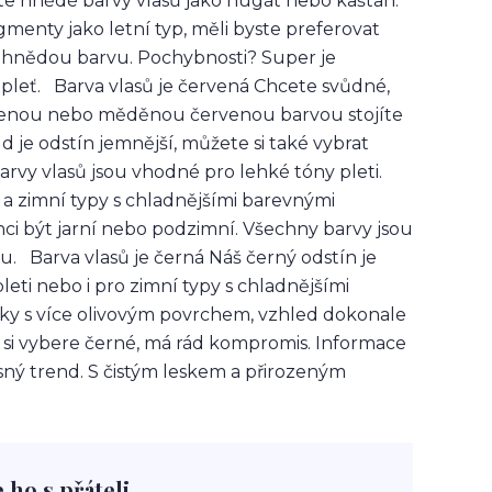
lte hnědé barvy vlasů jako nugát nebo kaštan.
menty jako letní typ, měli byste preferovat
 hnědou barvu. Pochybnosti? Super je
pleť. Barva vlasů je červená Chcete svůdné,
rvenou nebo měděnou červenou barvou stojíte
d je odstín jemnější, můžete si také vybrat
rvy vlasů jsou vhodné pro lehké tóny pleti.
í a zimní typy s chladnějšími barevnými
nci být jarní nebo podzimní. Všechny barvy jsou
u. Barva vlasů je černá Náš černý odstín je
i nebo i pro zimní typy s chladnějšími
žky s více olivovým povrchem, vzhled dokonale
 si vybere černé, má rád kompromis. Informace
ný trend. S čistým leskem a přirozeným
e ho s přáteli