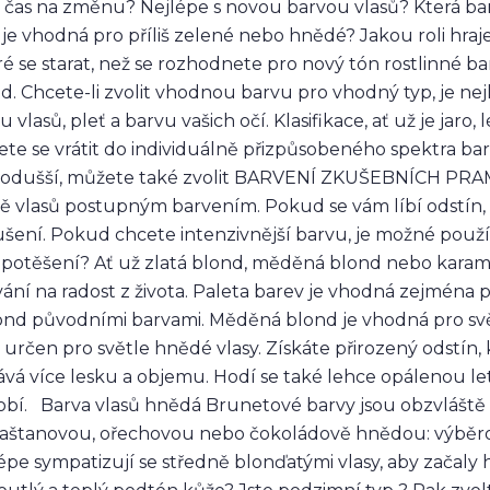
e čas na změnu? Nejlépe s novou barvou vlasů? Která ba
 je vhodná pro příliš zelené nebo hnědé? Jakou roli hraje 
é se starat, než se rozhodnete pro nový tón rostlinné ba
d. Chcete-li zvolit vhodnou barvu pro vhodný typ, je ne
u vlasů, pleť a barvu vašich očí. Klasifikace, ať už je jaro
te se vrátit do individuálně přizpůsobeného spektra bare
odušší, můžete také zvolit BARVENÍ ZKUŠEBNÍCH PRA
ě vlasů postupným barvením. Pokud se vám líbí odstín,
šení. Pokud chcete intenzivnější barvu, je možné použí
 potěšení? Ať už zlatá blond, měděná blond nebo karame
ání na radost z života. Paleta barev je vhodná zejmén
ond původními barvami. Měděná blond je vhodná pro světl
 určen pro světle hnědé vlasy. Získáte přirozený odstín
vá více lesku a objemu. Hodí se také lehce opálenou let
bí. Barva vlasů hnědá Brunetové barvy jsou obzvláště 
aštanovou, ořechovou nebo čokoládově hnědou: výběrov
épe sympatizují se středně blonďatými vlasy, aby začal