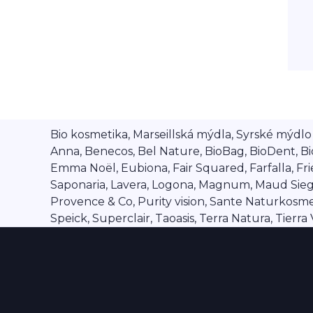
Bio kosmetika, Marseillská mýdla, Syrské mýdlo A
Anna, Benecos, Bel Nature, BioBag, BioDent, Bi
Emma Noël, Eubiona, Fair Squared, Farfalla, Frien
Saponaria, Lavera, Logona, Magnum, Maud Siegel,
Provence & Co, Purity vision, Sante Naturkosmet
Speick, Superclair, Taoasis, Terra Natura, Tierr