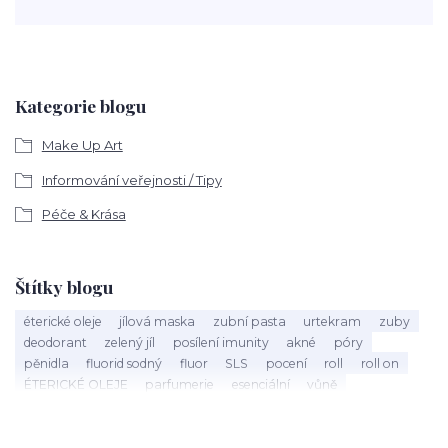
Kategorie blogu
Make Up Art
Informování veřejnosti / Tipy
Péče & Krása
Štítky blogu
éterické oleje
jílová maska
zubní pasta
urtekram
zuby
deodorant
zelený jíl
posílení imunity
akné
póry
pěnidla
fluorid sodný
fluor
SLS
pocení
roll
roll on
ÉTERICKÉ OLEJE
parfumerie
esenciální
vůně
éterický olej
Mandarinka
holení
speick men
vousy
štětka na holení
mýdlo na holení
holící mýdlo
Argital
bio kosmetika
40 let
Máta peprná
září
nobilis