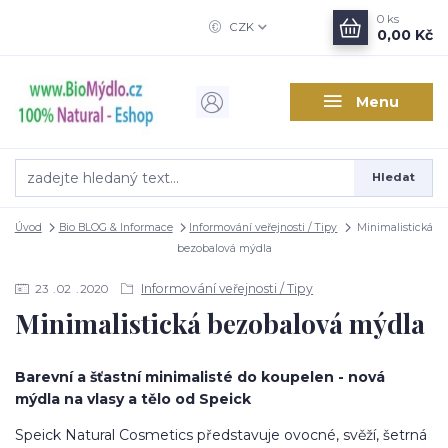
0
ks
CZK
0,00 Kč
Menu
Hledat
Úvod
Bio BLOG & Informace
Informování veřejnosti / Tipy
Minimalistická
bezobalová mýdla
Informování veřejnosti / Tipy
23
02
2020
Minimalistická bezobalová mýdla
Barevní a šťastní minimalisté do koupelen - nová
mýdla na vlasy a tělo od Speick
Speick Natural Cosmetics představuje ovocné, svěží, šetrná