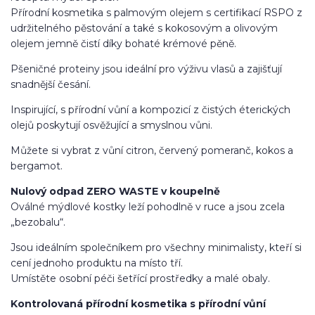
Přírodní kosmetika s palmovým olejem s certifikací RSPO z
udržitelného pěstování a také s kokosovým a olivovým
olejem jemně čistí díky bohaté krémové pěně.
Pšeničné proteiny jsou ideální pro výživu vlasů a zajišťují
snadnější česání.
Inspirující, s přírodní vůní a kompozicí z čistých éterických
olejů poskytují osvěžující a smyslnou vůni.
Můžete si vybrat z vůní citron, červený pomeranč, kokos a
bergamot.
Nulový odpad ZERO WASTE v koupelně
Oválné mýdlové kostky leží pohodlně v ruce a jsou zcela
„bezobalu“.
Jsou ideálním společníkem pro všechny minimalisty, kteří si
cení jednoho produktu na místo tří.
Umístěte osobní péči šetřící prostředky a malé obaly.
Kontrolovaná přírodní kosmetika s přírodní vůní