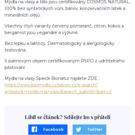
Mýdla na vlasy a tělo jsou certifikovány COSMOS NATURAL,
100% bez syntetických vůní, barviv, konzervačních látek a
minerálních olejů.
Všechny čtyři varianty červený pomeranč, citron, kokos a
bergamot jsou veganské a výživné.
Bez lepku a laktózy. Dermatologicky a alergologicky
testována.
S palmovým olejem certifikovaným RSPO z udržitelného
pěstování.
Mýdla na vlasy Speick Bionatur najdete ZDE :
https://www.biomydlo.cz/savon-cz/e-search?
q=Speick+mýdlo+na+vlasy&search_submit=&qm=2
Líbil se článek? Sdílejte ho s přáteli
Facebook
Twitter