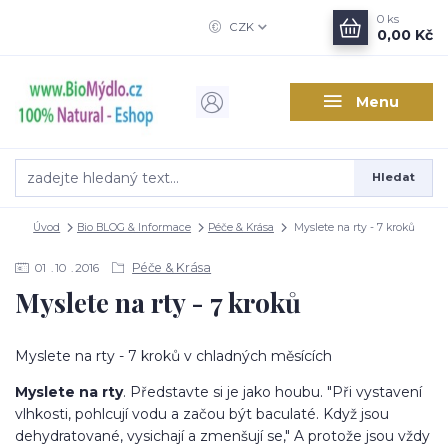
0
ks
CZK
0,00 Kč
Menu
Hledat
Úvod
Bio BLOG & Informace
Péče & Krása
Myslete na rty - 7 kroků
Péče & Krása
01
10
2016
Myslete na rty - 7 kroků
Myslete na rty - 7 kroků v chladných měsících
Myslete na rty
. Představte si je jako houbu. "Při vystavení
vlhkosti, pohlcují vodu a začou být baculaté. Když jsou
dehydratované, vysichají a zmenšují se," A protože jsou vždy