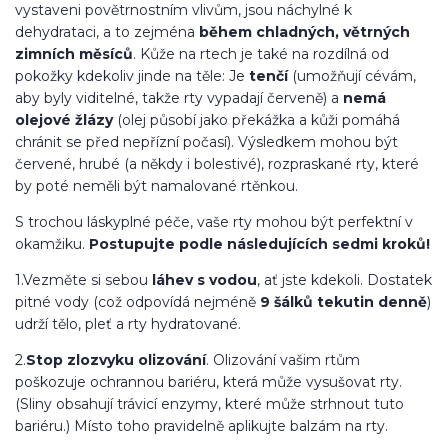
vystaveni povětrnostním vlivům, jsou náchylné k
dehydrataci, a to zejména
během chladných, větrných
zimních měsíců
. Kůže na rtech je také na rozdílná od
pokožky kdekoliv jinde na těle: Je
tenčí
(umožňují cévám,
aby byly viditelné, takže rty vypadají červeně) a
nemá
olejové žlázy
(olej působí jako překážka a kůži pomáhá
chránit se před nepřízní počasí). Výsledkem mohou být
červené, hrubé (a někdy i bolestivé), rozpraskané rty, které
by poté neměli být namalované rtěnkou.
S trochou láskyplné péče, vaše rty mohou být perfektní v
okamžiku.
Postupujte podle následujících sedmi kroků!
1.Vezměte si sebou
láhev s vodou
, ať jste kdekoli. Dostatek
pitné vody (což odpovídá nejméně
9 šálků tekutin denně
)
udrží tělo, pleť a rty hydratované.
2.
Stop zlozvyku olizování
. Olizování vašim rtům
poškozuje ochrannou bariéru, která může vysušovat rty.
(Sliny obsahují trávicí enzymy, které může strhnout tuto
bariéru.) Místo toho pravidelně aplikujte balzám na rty.