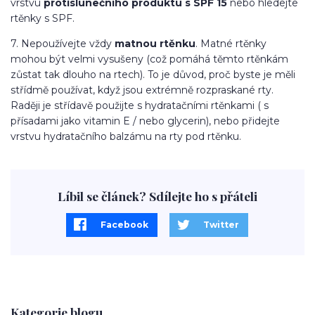
vrstvu
protislunečního produktu s SPF 15
nebo hledejte
rtěnky s SPF.
7. Nepoužívejte vždy
matnou rtěnku
. Matné rtěnky
mohou být velmi vysušeny (což pomáhá těmto rtěnkám
zůstat tak dlouho na rtech). To je důvod, proč byste je měli
střídmě používat, když jsou extrémně rozpraskané rty.
Raději je střídavě použijte s hydratačními rtěnkami ( s
přísadami jako vitamin E / nebo glycerin), nebo přidejte
vrstvu hydratačního balzámu na rty pod rtěnku.
Líbil se článek? Sdílejte ho s přáteli
Facebook
Twitter
Kategorie blogu