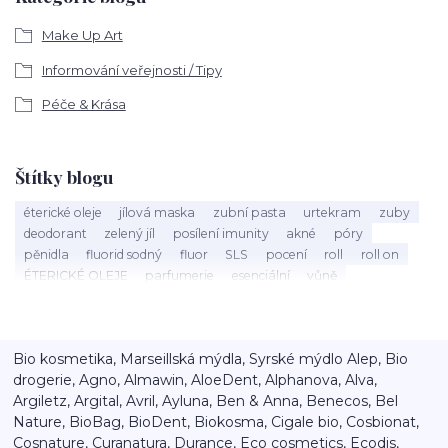
Make Up Art
Informování veřejnosti / Tipy
Péče & Krása
Štítky blogu
éterické oleje
jílová maska
zubní pasta
urtekram
zuby
deodorant
zelený jíl
posílení imunity
akné
póry
pěnidla
fluorid sodný
fluor
SLS
pocení
roll
roll on
ÉTERICKÉ OLEJE
parfumerie
esenciální
vůně
éterický olej
Mandarinka
holení
speick men
vousy
štětka na holení
mýdlo na holení
holící mýdlo
Argital
bio kosmetika
40 let
Máta peprná
září
nobilis
Bio kosmetika, Marseillská mýdla, Syrské mýdlo Alep, Bio
kalendář
tenzidy
ústa
sorbitol
aktivní látky
xylitol
drogerie, Agno, Almawin, AloeDent, Alphanova, Alva,
péče o vlasy
detox
vlasový detox
balzám na rty
rty
Argiletz, Argital, Avril, Ayluna, Ben & Anna, Benecos, Bel
popraskané rty
výživa
speick
Nature, BioBag, BioDent, Biokosma, Cigale bio, Cosbionat,
Cosnature, Curanatura, Durance, Eco cosmetics, Ecodis,