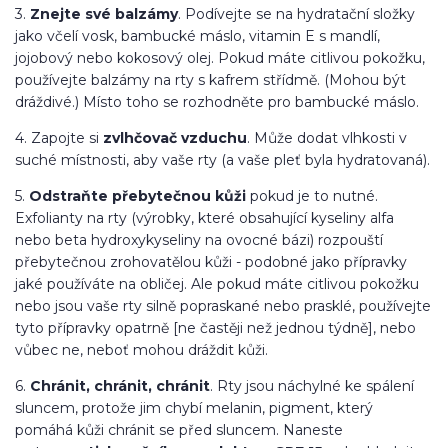
3.
Znejte své balzámy
. Podívejte se na hydratační složky
jako včelí vosk, bambucké máslo, vitamin E s mandlí,
jojobový nebo kokosový olej. Pokud máte citlivou pokožku,
používejte balzámy na rty s kafrem střídmě. (Mohou být
dráždivé.) Místo toho se rozhodněte pro bambucké máslo.
4. Zapojte si
zvlhčovač vzduchu
. Může dodat vlhkosti v
suché místnosti, aby vaše rty (a vaše pleť byla hydratovaná).
5.
Odstraňte přebytečnou kůži
pokud je to nutné.
Exfolianty na rty (výrobky, které obsahující kyseliny alfa
nebo beta hydroxykyseliny na ovocné bázi) rozpouští
přebytečnou zrohovatělou kůži - podobné jako přípravky
jaké používáte na obličej. Ale pokud máte citlivou pokožku
nebo jsou vaše rty silně popraskané nebo prasklé, používejte
tyto přípravky opatrně [ne častěji než jednou týdně], nebo
vůbec ne, neboť mohou dráždit kůži.
6.
Chránit, chránit, chránit
. Rty jsou náchylné ke spálení
sluncem, protože jim chybí melanin, pigment, který
pomáhá kůži chránit se před sluncem. Naneste