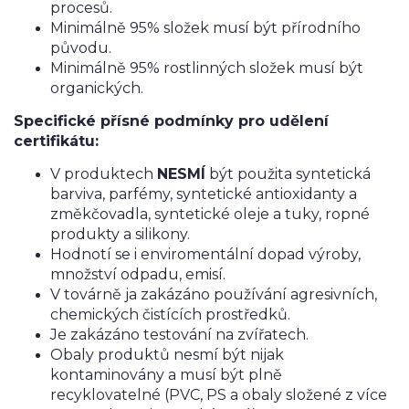
procesů.
Minimálně 95% složek musí být přírodního
původu.
Minimálně 95% rostlinných složek musí být
organických.
Specifické přísné podmínky pro udělení
certifikátu:
V produktech
NESMÍ
být použita syntetická
barviva, parfémy, syntetické antioxidanty a
změkčovadla, syntetické oleje a tuky, ropné
produkty a silikony.
Hodnotí se i enviromentální dopad výroby,
množství odpadu, emisí.
V továrně ja zakázáno používání agresivních,
chemických čistících prostředků.
Je zakázáno testování na zvířatech.
Obaly produktů nesmí být nijak
kontaminovány a musí být plně
recyklovatelné (PVC, PS a obaly složené z více