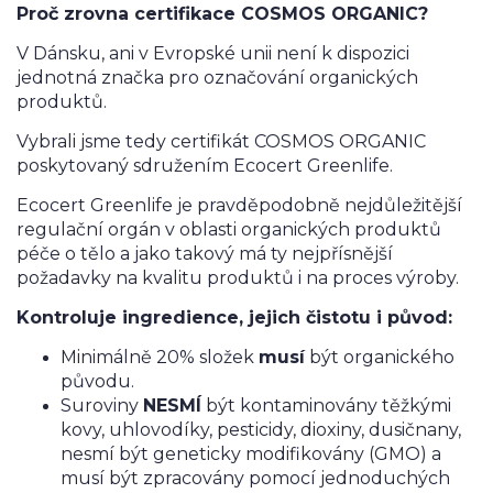
Proč zrovna certifikace COSMOS ORGANIC?
V Dánsku, ani v Evropské unii není k dispozici
jednotná značka pro označování organických
produktů.
Vybrali jsme tedy certifikát COSMOS ORGANIC
poskytovaný sdružením Ecocert Greenlife.
Ecocert Greenlife je pravděpodobně nejdůležitější
regulační orgán v oblasti organických produktů
péče o tělo a jako takový má ty nejpřísnější
požadavky na kvalitu produktů i na proces výroby.
Kontroluje ingredience, jejich čistotu i původ:
Minimálně 20% složek
musí
být organického
původu.
Suroviny
NESMÍ
být kontaminovány těžkými
kovy, uhlovodíky, pesticidy, dioxiny, dusičnany,
nesmí být geneticky modifikovány (GMO) a
musí být zpracovány pomocí jednoduchých