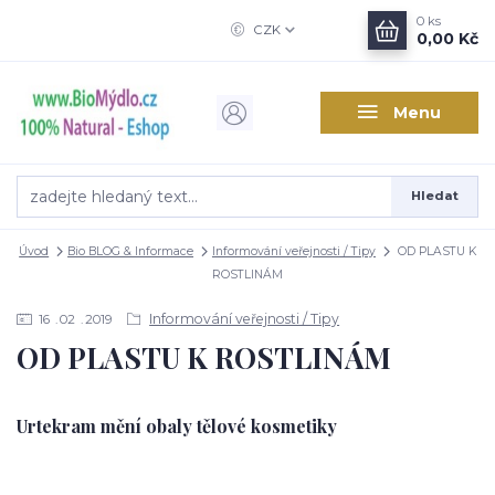
0
ks
CZK
0,00 Kč
Menu
Hledat
Úvod
Bio BLOG & Informace
Informování veřejnosti / Tipy
OD PLASTU K
ROSTLINÁM
Informování veřejnosti / Tipy
16
02
2019
OD PLASTU K ROSTLINÁM
Urtekram mění obaly tělové kosmetiky