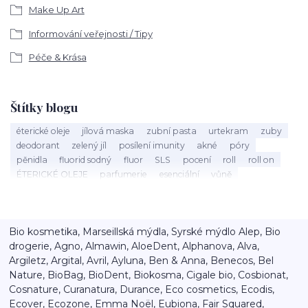
Make Up Art
Informování veřejnosti / Tipy
Péče & Krása
Štítky blogu
éterické oleje
jílová maska
zubní pasta
urtekram
zuby
deodorant
zelený jíl
posílení imunity
akné
póry
pěnidla
fluorid sodný
fluor
SLS
pocení
roll
roll on
ÉTERICKÉ OLEJE
parfumerie
esenciální
vůně
éterický olej
Mandarinka
holení
speick men
vousy
štětka na holení
mýdlo na holení
holící mýdlo
Argital
bio kosmetika
40 let
Máta peprná
září
nobilis
Bio kosmetika, Marseillská mýdla, Syrské mýdlo Alep, Bio
kalendář
tenzidy
ústa
sorbitol
aktivní látky
xylitol
drogerie, Agno, Almawin, AloeDent, Alphanova, Alva,
péče o vlasy
detox
vlasový detox
balzám na rty
rty
Argiletz, Argital, Avril, Ayluna, Ben & Anna, Benecos, Bel
popraskané rty
výživa
speick
Nature, BioBag, BioDent, Biokosma, Cigale bio, Cosbionat,
Cosnature, Curanatura, Durance, Eco cosmetics, Ecodis,
Ecover, Ecozone, Emma Noël, Eubiona, Fair Squared,