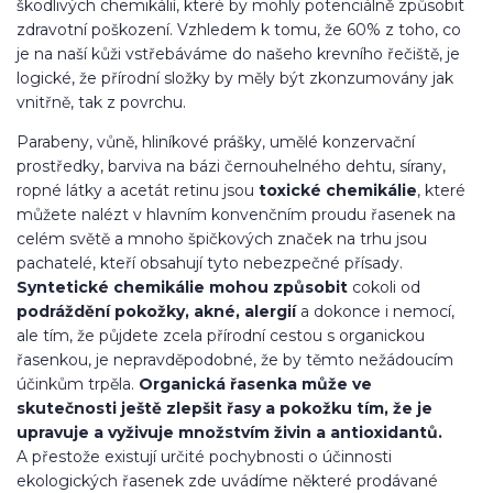
škodlivých chemikálií, které by mohly potenciálně způsobit
zdravotní poškození. Vzhledem k tomu, že 60% z toho, co
je na naší kůži vstřebáváme do našeho krevního řečiště, je
logické, že přírodní složky by měly být zkonzumovány jak
vnitřně, tak z povrchu.
Parabeny, vůně, hliníkové prášky, umělé konzervační
prostředky, barviva na bázi černouhelného dehtu, sírany,
ropné látky a acetát retinu jsou
toxické chemikálie
, které
můžete nalézt v hlavním konvenčním proudu řasenek na
celém světě a mnoho špičkových značek na trhu jsou
pachatelé, kteří obsahují tyto nebezpečné přísady.
Syntetické chemikálie mohou způsobit
cokoli od
podráždění pokožky, akné, alergií
a dokonce i nemocí,
ale tím, že půjdete zcela přírodní cestou s organickou
řasenkou, je nepravděpodobné, že by těmto nežádoucím
účinkům trpěla.
Organická řasenka může ve
skutečnosti ještě zlepšit řasy a pokožku tím, že je
upravuje a vyživuje množstvím živin a antioxidantů.
A přestože existují určité pochybnosti o účinnosti
ekologických řasenek zde uvádíme některé prodávané