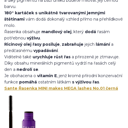
a díky pigmentu na bázi uhlíku budete milovat její černou
barvu.
180° kartáček s unikátně tvarovanými jemnými
štětinami
vám dodá dokonalý vzhled přímo na přehlídkové
molo.
Řasenka obsahuje
mandlový olej
, který
dodá
řasám
potřebnou
výživu
.
Ricinový olej řasy posiluje
,
zabraňuje
jejich
lámání
a
předčasnému
vypadávání
.
Viditelně také
urychluje růst řas
a přirozeně je ztmavuje.
Díky obsahu minerálních pigmentů vydrží na řasách celý
den a
nedrolí se
.
Je obohacena o
vitamin E
, jenž kromě přírodní konzervační
funkce
pomáhá
ostatním látkám
s výživou řas
.
Sante Řasenka MINI makes MEGA lashes No.01 černá