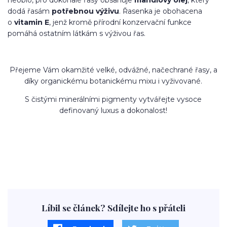
neobio, pro dokonalé řasy obsahuje
mandlový olej
, který
dodá řasám
potřebnou výživu
. Řasenka je obohacena
o
vitamin E
, jenž kromě přírodní konzervační funkce
pomáhá ostatním látkám s výživou řas.
Přejeme Vám okamžité velké, odvážné, načechrané řasy, a
díky organickému botanickému mixu i vyživované.
S čistými minerálními pigmenty vytvářejte vysoce
definovaný luxus a dokonalost!
Líbil se článek? Sdílejte ho s přáteli