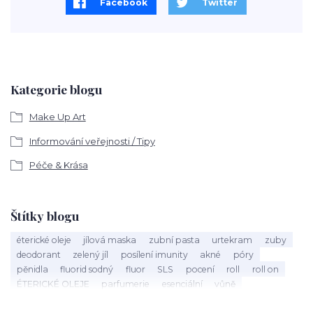
Facebook
Twitter
Kategorie blogu
Make Up Art
Informování veřejnosti / Tipy
Péče & Krása
Štítky blogu
éterické oleje
jílová maska
zubní pasta
urtekram
zuby
deodorant
zelený jíl
posílení imunity
akné
póry
pěnidla
fluorid sodný
fluor
SLS
pocení
roll
roll on
ÉTERICKÉ OLEJE
parfumerie
esenciální
vůně
éterický olej
Mandarinka
holení
speick men
vousy