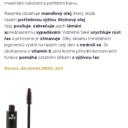
maximání natočení a perfektní barvu
.
Řasenka obsahuje
mandlový olej
, který dodá
řasám
potřebnou výživu
.
Ricinový olej
řasy
posiluje
,
zabraňuje
jejich
lámání
a
předčasnému
vypadávání
. Viditelně také
urychluje růst
řas
a přirozeně je
ztmavuje
. Díky obsahu minerálních
pigmentů vydrží na řasách celý den a
nedrolí se
. Je
obohacena o
vitamin E
, jenž kromě přírodní konzervační
funkce
pomáhá
ostatním látkám
s výživou řas
.
Mascara - Bio řasenka HNĚDÁ - Avril