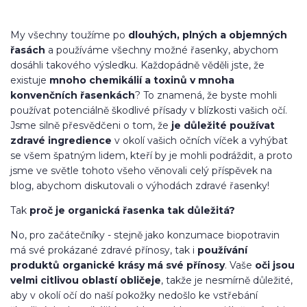
My všechny toužíme po
dlouhých, plných a objemných
řasách
a používáme všechny možné řasenky, abychom
dosáhli takového výsledku. Každopádně věděli jste, že
existuje
mnoho chemikálií a toxinů v mnoha
konvenčních řasenkách
? To znamená, že byste mohli
používat potenciálně škodlivé přísady v blízkosti vašich očí.
Jsme silně přesvědčeni o tom, že
je důležité používat
zdravé ingredience
v okolí vašich očních víček a vyhýbat
se všem špatným lidem, kteří by je mohli podráždit, a proto
jsme ve světle tohoto všeho věnovali celý příspěvek na
blog, abychom diskutovali o výhodách zdravé řasenky!
Tak
proč je organická řasenka tak důležitá?
No, pro začátečníky - stejně jako konzumace biopotravin
má své prokázané zdravé přínosy, tak i
používání
produktů organické krásy má své přínosy
. Vaše
oči jsou
velmi citlivou oblastí obličeje
, takže je nesmírně důležité,
aby v okolí očí do naší pokožky nedošlo ke vstřebání