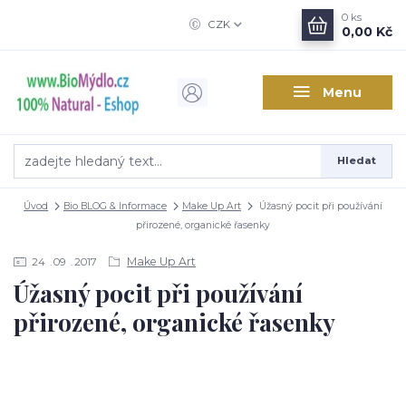
0
ks
CZK
0,00 Kč
Menu
Hledat
Úvod
Bio BLOG & Informace
Make Up Art
Úžasný pocit při používání
přirozené, organické řasenky
Make Up Art
24
09
2017
Úžasný pocit při používání
přirozené, organické řasenky