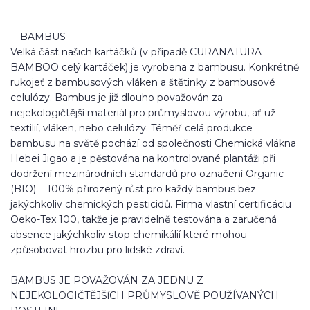
-- BAMBUS --
Velká část našich kartáčků (v případě CURANATURA
BAMBOO celý kartáček) je vyrobena z bambusu. Konkrétně
rukojeť z bambusových vláken a štětinky z bambusové
celulózy. Bambus je již dlouho považován za
nejekologičtější materiál pro průmyslovou výrobu, ať už
textilií, vláken, nebo celulózy. Téměř celá produkce
bambusu na světě pochází od společnosti Chemická vlákna
Hebei Jigao a je pěstována na kontrolované plantáži při
dodržení mezinárodních standardů pro označení Organic
(BIO) = 100% přirozený růst pro každý bambus bez
jakýchkoliv chemických pesticidů. Firma vlastní certificáciu
Oeko-Tex 100, takže je pravidelně testována a zaručená
absence jakýchkoliv stop chemikálií které mohou
způsobovat hrozbu pro lidské zdraví.
BAMBUS JE POVAŽOVÁN ZA JEDNU Z
NEJEKOLOGIČTĚJŠíCH PRŮMYSLOVĚ POUŽÍVANÝCH