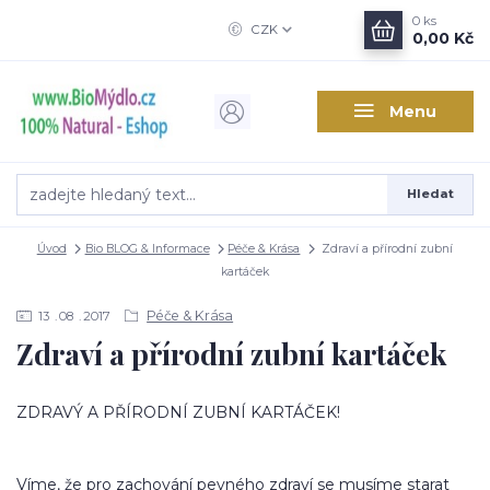
0
ks
CZK
0,00 Kč
Menu
Hledat
Úvod
Bio BLOG & Informace
Péče & Krása
Zdraví a přírodní zubní
kartáček
Péče & Krása
13
08
2017
Zdraví a přírodní zubní kartáček
ZDRAVÝ A PŘÍRODNÍ ZUBNÍ KARTÁČEK!
Víme, že pro zachování pevného zdraví se musíme starat