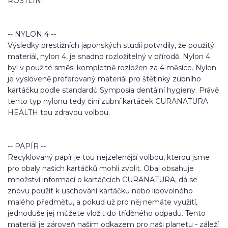
ROSTLIN!
-- NYLON 4 --
Výsledky prestižních japonských studií potvrdily, že použitý
materiál, nylon 4, je snadno rozložitelný v přírodě. Nylon 4
byl v použité směsi kompletně rozložen za 4 měsíce. Nylon
je vysloveně preferovaný materiál pro štětinky zubního
kartáčku podle standardů Symposia dentální hygieny. Právě
tento typ nylonu tedy činí zubní kartáček CURANATURA
HEALTH tou zdravou volbou.
-- PAPÍR --
Recyklovaný papír je tou nejzelenější volbou, kterou jsme
pro obaly našich kartáčků mohli zvolit. Obal obsahuje
množství informací o kartáčcích CURANATURA, dá se
znovu použít k uschování kartáčku nebo libovolného
malého předmětu, a pokud už pro něj nemáte využití,
jednoduše jej můžete vložit do tříděného odpadu. Tento
materiál je zároveň naším odkazem pro naši planetu - záleží