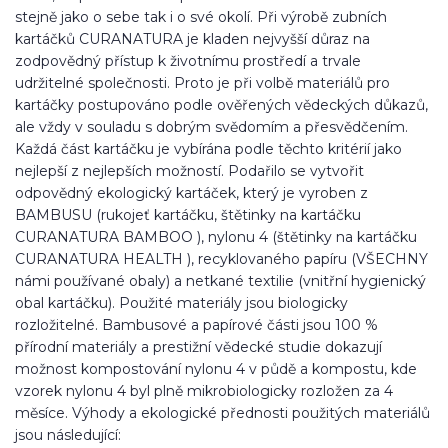
stejně jako o sebe tak i o své okolí. Při výrobě zubních
kartáčků CURANATURA je kladen nejvyšší důraz na
zodpovědný přístup k životnímu prostředí a trvale
udržitelné společnosti. Proto je při volbě materiálů pro
kartáčky postupováno podle ověřených vědeckých důkazů,
ale vždy v souladu s dobrým svědomím a přesvědčením.
Každá část kartáčku je vybírána podle těchto kritérií jako
nejlepší z nejlepších možností. Podařilo se vytvořit
odpovědný ekologický kartáček, který je vyroben z
BAMBUSU (rukojeť kartáčku, štětinky na kartáčku
CURANATURA BAMBOO ), nylonu 4 (štětinky na kartáčku
CURANATURA HEALTH ), recyklovaného papíru (VŠECHNY
námi používané obaly) a netkané textilie (vnitřní hygienický
obal kartáčku). Použité materiály jsou biologicky
rozložitelné. Bambusové a papírové části jsou 100 %
přírodní materiály a prestižní vědecké studie dokazují
možnost kompostování nylonu 4 v půdě a kompostu, kde
vzorek nylonu 4 byl plně mikrobiologicky rozložen za 4
měsíce. Výhody a ekologické přednosti použitých materiálů
jsou následující: