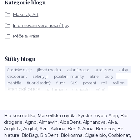
Kategorie blogu
Make Up Art
Informování veřejnosti / Tipy
Péče & Krása
Štítky blogu
éterické oleje
jílová maska
zubní pasta
urtekram
zuby
deodorant
zelený jíl
posílení imunity
akné
póry
pěnidla
fluorid sodný
fluor
SLS
pocení
roll
roll on
ÉTERICKÉ OLEJE
parfumerie
esenciální
vůně
éterický olej
Mandarinka
holení
speick men
vousy
štětka na holení
mýdlo na holení
holící mýdlo
Argital
bio kosmetika
40 let
Máta peprná
září
nobilis
Bio kosmetika, Marseillská mýdla, Syrské mýdlo Alep, Bio
kalendář
tenzidy
ústa
sorbitol
aktivní látky
xylitol
drogerie, Agno, Almawin, AloeDent, Alphanova, Alva,
péče o vlasy
detox
vlasový detox
balzám na rty
rty
Argiletz, Argital, Avril, Ayluna, Ben & Anna, Benecos, Bel
popraskané rty
výživa
speick
Nature, BioBag, BioDent, Biokosma, Cigale bio, Cosbionat,